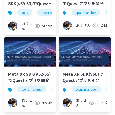
SDK(v69-83)でQuest
でQuestアプリを開発
アプリ開発
unity
quest pro
oculus integration
spatial anchor
build
unit
あうぜ
あうぜん
1.2M
247.9K
ん
Meta XR SDK(V62-65)
Meta XR SDK(V60)で
でQuestアプリを開発
Questアプリを開発
scene manager
depth api
scene manager
オクルージョン
dep
あうぜ
あうぜ
769.4K
696.9K
ん
ん