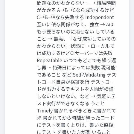
問題なのかわからない… → 結局時間
がかかる A→B→Cなら成功するけど
C→B→Aなら失敗する Independent
互いに依存関係がなく、独立 → Aは
もう要らないのに消せない している
こと → 最悪、「なぜ成功しているの
かわからない」状態に ・ローカルで
は成功するけどCIサーバーでは失敗
Repeatable いつでもどこでも繰り返
し再 ・特殊日によっては失敗 現可能
であること など Self-Validating テス
トコード自身が検証を行 テストコー
ドが出力するテキストを人間が検証
しないといけない、など → 気軽にテ
スト実行ができなくなる うこと
Timely 書かれるべきときに書かれて
※ 書かれてから時間が経ったコード
にテストを書くよりは、書いた直後
にテスト を書いた方が楽 いること