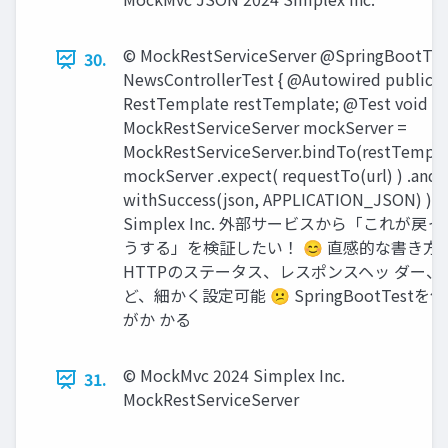
©︎ MockRestServiceServer @SpringBootTest
30.
NewsControllerTest { @Autowired public
RestTemplate restTemplate; @Test void t0() 
MockRestServiceServer mockServer =
MockRestServiceServer.bindTo(restTemplat
mockServer .expect( requestTo(url) ) .and
withSuccess(json, APPLICATION_JSON) ); ...
Simplex Inc. 外部サービスから「これが戻
うする」を検証したい！ 😊 直感的な書き方が
HTTPのステータス、レスポンスヘッ ダー、
ど、細かく設定可能 😕 SpringBootTest
がか かる
©︎ MockMvc 2024 Simplex Inc.
31.
MockRestServiceServer