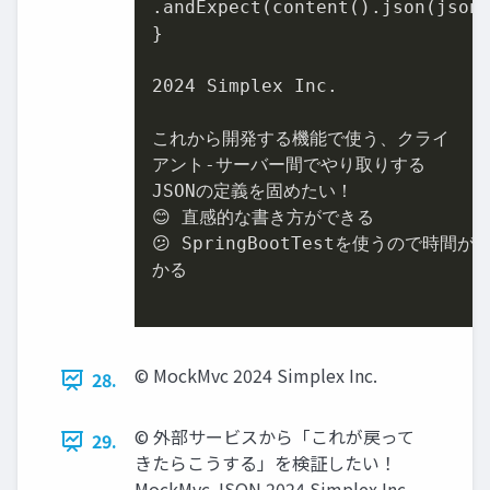
.andExpect
(content()
.json
(json)
}

2024
 Simplex Inc.

これから開発する機能で使う、クライ

アント-サーバー間でやり取りする

JSONの定義を固めたい！

😊 直感的な書き方ができる

😕 SpringBootTestを使うので時間がか
かる

©︎ MockMvc 2024 Simplex Inc.
28.
©︎ 外部サービスから「これが戻って
29.
きたらこうする」を検証したい！
MockMvc JSON 2024 Simplex Inc.