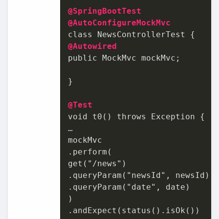
@SpringBootTest
@AutoConfigureMockMvc
@Autowired
public MockMvc mockMvc;

}

@Test
void t0() throws Exception {

…

.perform
(

.queryParam
.queryParam
("date", date)

.andExpect
(status()
.isOk