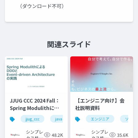
（ダウンロード不可）
関連スライド
JJUG CCC 2024 Fall：
【エンジニア向け】会
Spring Modulithによ
社説明資料
るDDDとEvent-driven
jjug_ccc
java
spring
エンジニア
spring-boot
ソフト
Architectureの実践
シンプレ
シンプレ
48.2K
35.6K
クス株式
クス株式