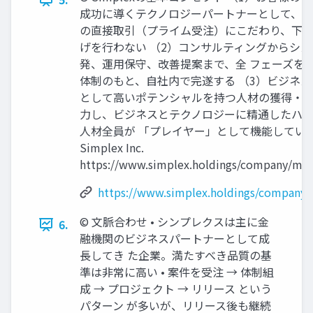
成功に導くテクノロジーパートナーとして、お
の直接取引（プライム受注）にこだわり、下
げを行わない （2）コンサルティングからシ
発、運用保守、改善提案まで、全 フェーズを
体制のもと、自社内で完遂する （3）ビジネ
として高いポテンシャルを持つ人材の獲得・育
力し、ビジネスとテクノロジーに精通したハ
人材全員が 「プレイヤー」として機能していく 
Simplex Inc.
https://www.simplex.holdings/company/mes
https://www.simplex.holdings/company/
©︎ 文脈合わせ • シンプレクスは主に金
6.
融機関のビジネスパートナーとして成
長してき た企業。満たすべき品質の基
準は非常に高い • 案件を受注 → 体制組
成 → プロジェクト → リリース という
パターン が多いが、リリース後も継続