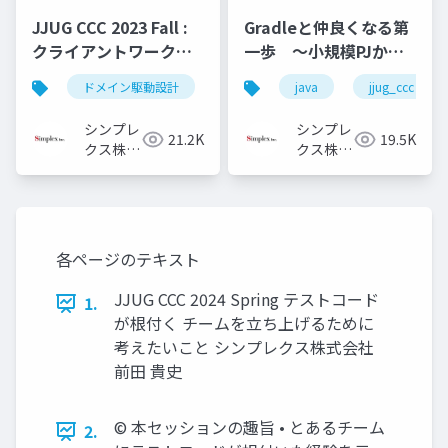
Gradleと仲良くなる第
JJUG CCC 2023 Fall :
一歩 ～小規模PJから
クライアントワークで
大規模PJへ～
ドメイン駆動設計を活
java
jjug_ccc
ドメイン駆動設計
ddd
java
用してみてた
シンプレ
シンプレ
19.5K
21.2K
クス株式
クス株式
会社
会社
各ページのテキスト
JJUG CCC 2024 Spring テストコード
1.
が根付く チームを立ち上げるために
考えたいこと シンプレクス株式会社
前田 貴史
©︎ 本セッションの趣旨 • とあるチーム
2.