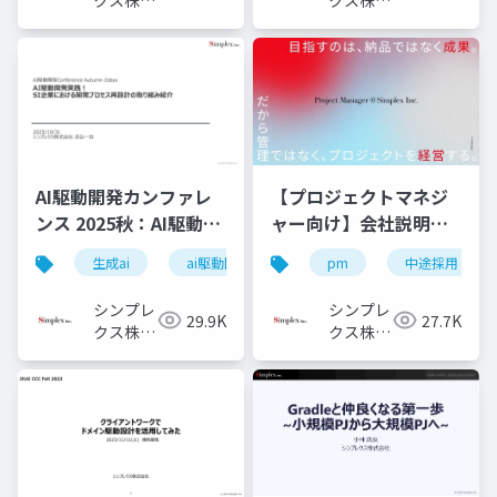
会社
会社
AI駆動開発カンファレ
【プロジェクトマネジ
ンス 2025秋：AI駆動開
ャー向け】会社説明資
発実践！ SI企業におけ
料
生成ai
ai駆動開発
pm
中途採用
る開発プロセス再設計
の取り組み紹介
シンプレ
シンプレ
29.9K
27.7K
クス株式
クス株式
会社
会社