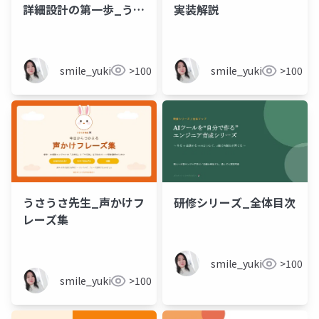
詳細設計の第一歩_うさ
実装解説
うさ開発フロア
PRO.pptx
smile_yukiko_it
>100
smile_yukiko_it
>100
うさうさ先生_声かけフ
研修シリーズ_全体目次
レーズ集
smile_yukiko_it
>100
smile_yukiko_it
>100