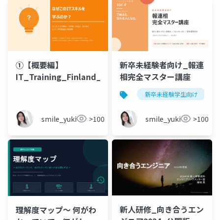
①【概要編】
新卒未経験者向け_報連
IT_Training_Finland_PhBL
相完全マスター講座
新卒未経験学生向け
smile_yukiko_it
>100
smile_yukiko_it
>100
新人研修_向き合うエン
理解度マップ〜 何がわ