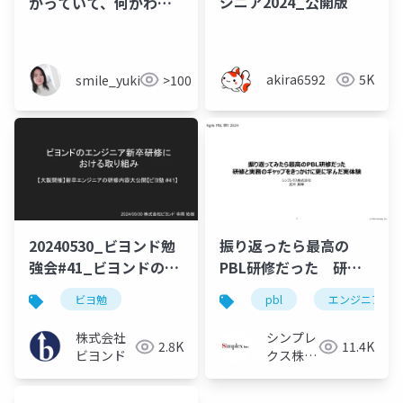
ジニア2024_公開版
かっていて、何がわか
っていないかを可視化
する 〜
akira6592
5K
smile_yukiko_it
>100
20240530_ビヨンド勉
振り返ったら最高の
強会#41_ビヨンドのエ
PBL研修だった 研修
ンジニア新卒研修にお
と実務のギャップをき
ビヨ勉
pbl
エンジニア研
ける取り組み
っかけに更に学んだ実
体験
株式会社
シンプレ
2.8K
11.4K
ビヨンド
クス株式
会社