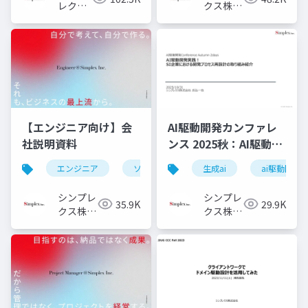
レクス
クス株式
株式会
会社
社
【エンジニア向け】会
AI駆動開発カンファレ
社説明資料
ンス 2025秋：AI駆動開
発実践！ SI企業におけ
エンジニア
ソフトウェアエンジニア
生成ai
フロントエ
ai駆動開発
る開発プロセス再設計
の取り組み紹介
シンプレ
シンプレ
35.9K
29.9K
クス株式
クス株式
会社
会社