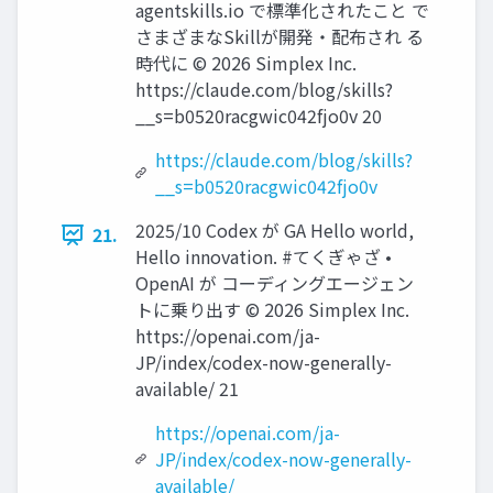
agentskills.io で標準化されたこと で
さまざまなSkillが開発・配布され る
時代に ©️ 2026 Simplex Inc.
https://claude.com/blog/skills?
__s=b0520racgwic042fjo0v 20
https://claude.com/blog/skills?
__s=b0520racgwic042fjo0v
2025/10 Codex が GA Hello world,
21.
Hello innovation. #てくぎゃざ •
OpenAI が コーディングエージェン
トに乗り出す ©️ 2026 Simplex Inc.
https://openai.com/ja-
JP/index/codex-now-generally-
available/ 21
https://openai.com/ja-
JP/index/codex-now-generally-
available/