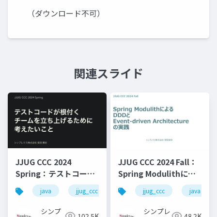
（ダウンロード不可）
関連スライド
JJUG CCC 2024
JJUG CCC 2024 Fall：
Spring：テストコード
Spring Modulithによ
が根付くチームを立ち
るDDDとEvent-driven
java
jjug_ccc
jjug_ccc
java
上げるために考えたい
Architectureの実践
こと
シンプ
シンプレ
102.5K
48.2K