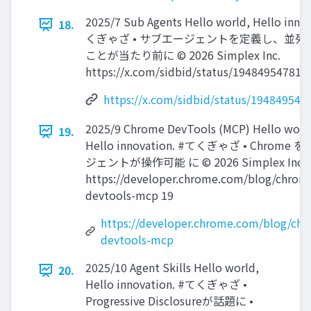
2025/7 Sub Agents Hello world, Hello inno
18.
くぎゃざ • サブエージェントを定義し、並列
ことが当たり前に ©️ 2026 Simplex Inc.
https://x.com/sidbid/status/194849547814
https://x.com/sidbid/status/19484954
2025/9 Chrome DevTools (MCP) Hello worl
19.
Hello innovation. #てくぎゃざ • Chrome 
ジェントが操作可能 に ©️ 2026 Simplex Inc.
https://developer.chrome.com/blog/chrom
devtools-mcp 19
https://developer.chrome.com/blog/ch
devtools-mcp
2025/10 Agent Skills Hello world,
20.
Hello innovation. #てくぎゃざ •
Progressive Disclosureが話題に •