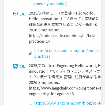
generally-available/
2025/6 Planモードの登場 Hello world,
14.
Hello innovation. #てくぎゃざ • 実装前に
詳細な計画を立案させるこ とが一般化 ©️
2026 Simplex Inc.
https://code.claude.com/docs/en/best-
practices 14
https://code.claude.com/docs/en/best-
practices
2025/7 Context Engeering Hello world, Hel
15.
innovation. #てくぎゃざ • コンテキストウィ
ドウに載せる情 報の管理に注目が集まる ©️
2026 Simplex Inc.
https://www.langchain.com/blog/context-
engineering-for-agents 15
https://www.langchain.com/blog/contex