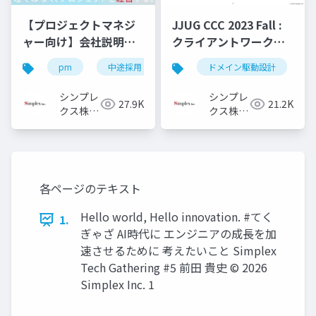
【プロジェクトマネジ
JJUG CCC 2023 Fall :
ャー向け】会社説明資
クライアントワークで
料
ドメイン駆動設計を活
pm
中途採用
キャリア採用
ドメイン駆動設計
pm採用
用してみてた
シンプレ
シンプレ
27.9K
21.2K
クス株式
クス株式
会社
会社
各ページのテキスト
Hello world, Hello innovation. #てく
1.
ぎゃざ AI時代に エンジニアの成長を加
速させるために 考えたいこと Simplex
Tech Gathering #5 前田 貴史 ©️ 2026
Simplex Inc. 1