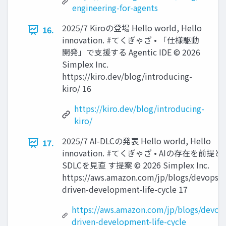
engineering-for-agents
2025/7 Kiroの登場 Hello world, Hello
16.
innovation. #てくぎゃざ • 「仕様駆動
開発」で支援する Agentic IDE ©️ 2026
Simplex Inc.
https://kiro.dev/blog/introducing-
kiro/ 16
https://kiro.dev/blog/introducing-
kiro/
2025/7 AI-DLCの発表 Hello world, Hello
17.
innovation. #てくぎゃざ • AIの存在を前提
SDLCを見直 す提案 ©️ 2026 Simplex Inc.
https://aws.amazon.com/jp/blogs/devops/a
driven-development-life-cycle 17
https://aws.amazon.com/jp/blogs/devops
driven-development-life-cycle