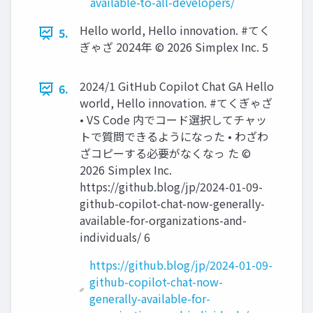
available-to-all-developers/
Hello world, Hello innovation. #てく
5.
ぎゃざ 2024年 ©️ 2026 Simplex Inc. 5
2024/1 GitHub Copilot Chat GA Hello
6.
world, Hello innovation. #てくぎゃざ
• VS Code 内でコード選択してチャッ
トで質問できるようになった • わざわ
ざコピーする必要がなくなっ た ©️
2026 Simplex Inc.
https://github.blog/jp/2024-01-09-
github-copilot-chat-now-generally-
available-for-organizations-and-
individuals/ 6
https://github.blog/jp/2024-01-09-
github-copilot-chat-now-
generally-available-for-