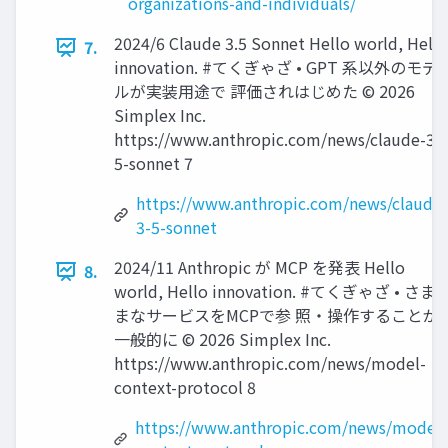
organizations-and-individuals/
2024/6 Claude 3.5 Sonnet Hello world, Hello
7.
innovation. #てくぎゃざ • GPT 系以外のモデ
ルが実装用途で 評価されはじめた ©️ 2026
Simplex Inc.
https://www.anthropic.com/news/claude-3-
5-sonnet 7
https://www.anthropic.com/news/claude
3-5-sonnet
2024/11 Anthropic が MCP を発表 Hello
8.
world, Hello innovation. #てくぎゃざ • さま
まなサービスをMCPで参 照・操作することが
一般的に ©️ 2026 Simplex Inc.
https://www.anthropic.com/news/model-
context-protocol 8
https://www.anthropic.com/news/model-