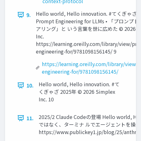
context-protocol
Hello world, Hello innovation. #てくぎゃざ 2
9.
Prompt Engineering for LLMs • 「プロン
アリング」と いう言葉を世に広めた ©️ 2026 Si
Inc.
https://learning.oreilly.com/library/view/pr
engineering-for/9781098156145/ 9
https://learning.oreilly.com/library/view
engineering-for/9781098156145/
Hello world, Hello innovation. #て
10.
くぎゃざ 2025年 ©️ 2026 Simplex
Inc. 10
2025/2 Claude Codeの登場 Hello world, 
11.
ではなく、ターミナ ルでエージェントを操作することが
https://www.publickey1.jp/blog/25/anthr