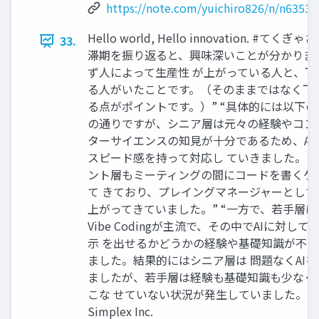
https://note.com/yuichiro826/n/n6353
Hello world, Hello innovation. #てくぎ
33.
滞期を振り返ると、興味深いことが分かりま
ず人によって生産性 が上がっている人と、下
る人がいたことです。（そのままではなく下 
る点がポイントです。）” “具体的には以下
の通りですが、シニア層は元々の経験やコン
ターサイエンスの知見が十分であるため、AI
スピード感を持って対応し ていきました。マ
ント層もミーティングの間にコードを書くケ
て きており、プレイングマネージャーとして
上がってきていました。” “一方で、若手層
Vibe Codingが主流で、その中でAIに対して
示 を出せるかどうかの経験や基礎知識が不
ました。結果的にはシニア層は 問題なくAI
ましたが、若手層は経験も基礎知識も少なくA
こな せていない状況が発生していました。” ©️ 
Simplex Inc.