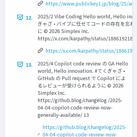
https://www.publickey1.jp/blog/25/an
2025/2 Vibe Coding Hello world, Hello in
12.
ぎゃざ • バイブに任せてコードの存在を忘れ
に ©️ 2026 Simplex Inc.
https://x.com/karpathy/status/188619218
https://x.com/karpathy/status/188619
2025/4 Copilot code review の GA Hello
13.
world, Hello innovation. #てくぎゃざ •
GitHub の Pull request で Copilot によ
るレビューが受けられるように ©️ 2026
Simplex Inc.
https://github.blog/changelog /2025-
04-04-copilot-code-review-now-
generally-available/ 13
https://github.blog/changelog/2025-
04-04-copilot-code-review-now-