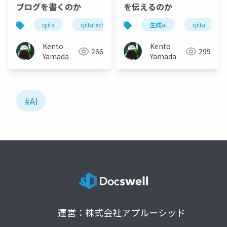
ブログを書くのか
を伝えるのか
qiita
qiitatechfesta
azure
生成ai
生成ai
qiita
Kento
Kento
266
299
Yamada
Yamada
#AI
運営：株式会社アプルーシッド