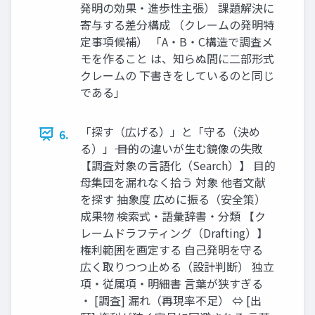
発明の効果・進歩性主張） 課題解決に
寄与する差分構成 （クレームの発明特
定事項候補） 「A・B・C構造で調査メ
モを作ること は、知らぬ間に二部形式
クレームの 下書きをしているのと同じ
である」
「探す（広げる）」と「守る（決め
6.
る）」―― 目的の違いが生む鏡像の失敗
【調査対象の言語化（Search）】 目的
母集団を漏れなく拾う 対象 他者文献
を探す 抽象度 広めに振る（安全策）
成果物 検索式・語彙辞書・分類 【ク
レームドラフティング（Drafting）】
権利範囲を画定する 自己発明を守る
広く取りつつ止める（設計判断） 独立
項・従属項・明細書 言葉が狭すぎる
・ [調査] 漏れ（再現率不足） ⇔ [出