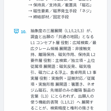
→ 保持具／支持具／載置具 「磁石」
→ 磁性要素／磁界発生手段 「ネジ」
→ 締結部材／固定手段
抽象度の三層展開（L1/L2/L3）が、
10.
調査と出願の「共通の地図」となる
L1 コンセプト層 役割：広域検索／最
広クレーム候補 展開語：非接触支
持、離隔保持、磁気作用、保持具 L2
要件層 役割：主検索／独立項・上位
従属項 展開語：磁気反発、磁気吸
引、磁力による浮上、食卓用具 L3 事
実層 役割：実施例・証拠対応／従属
項・実施形態 展開語：箸置き、ネオ
ジム磁石、先端部のみの離隔 製品の
言葉（L3）にとらわれず、出願人の
使う機能的表現（L1/L2）へ 展開す
ることが、検索精度と権利の強さを