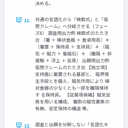
決める。
共通の言語化から「検索式」と「仮
11.
想クレーム」へ分岐させる（フェー
ズ6） 調査用出力例 検索式のたたき
台 （箸 ＋ 棒状食器 ＋ 食卓用具）＊
（箸置 ＋ 保持具 ＋ 支持具）＊ （磁
気 ＋ 磁力 ＋ 電磁石）＊ （離隔 ＋ 非
接触 ＋ 浮上 ＋ 反発） 出願用出力例
仮想クレームのたたき台 【独立項】
支持面に載置される基部と、 磁界発
生手段とを備え、磁気作用により 棒
状食器の少なくとも一部を離隔保持
す る保持具。 【従属項候補】磁気反
発を用いる構成、 箸側の磁性要素の
有無、安定保持の構造 等。
調査と出願を分断しない「言語化キ
12.