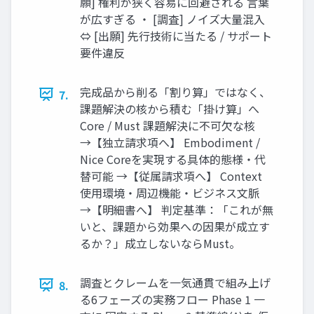
願] 権利が狭く容易に回避される 言葉
が広すぎる ・ [調査] ノイズ大量混入
⇔ [出願] 先行技術に当たる / サポート
要件違反
完成品から削る「割り算」ではなく、
7.
課題解決の核から積む「掛け算」へ
Core / Must 課題解決に不可欠な核
→【独立請求項へ】 Embodiment /
Nice Coreを実現する具体的態様・代
替可能 →【従属請求項へ】 Context
使用環境・周辺機能・ビジネス文脈
→【明細書へ】 判定基準：「これが無
いと、課題から効果への因果が成立す
るか？」成立しないならMust。
調査とクレームを一気通貫で組み上げ
8.
る6フェーズの実務フロー Phase 1 一