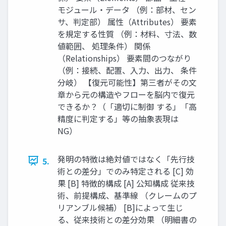
モジュール・データ （例：部材、セン
サ、判定部） 属性（Attributes） 要素
を規定する性質 （例：材料、寸法、数
値範囲、 処理条件） 関係
（Relationships） 要素間のつながり
（例：接続、配置、入力、出力、 条件
分岐） 【復元可能性】第三者がその文
章から元の構造やフローを脳内で復元
できるか？（「適切に制御 する」「高
精度に判定する」等の抽象表現は
NG）
発明の特徴は絶対値ではなく「先行技
5.
術との差分」でのみ特定される [C] 効
果 [B] 特徴的構成 [A] 公知構成 従来技
術、前提構成、基準線 （クレームのプ
リアンブル候補） [B]によって生じ
る、従来技術との差分効果 （明細書の