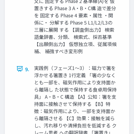
文に 固定する Phase 2 基準線(A)を 仮
置きする Phase 3 A・B・C構 造で差分
を 固定する Phase 4 要素・属性 ・関
係に・ 分解する Phase 5 L1/L2/L3の
三層に展開 する 【調査側出力】 検索
語彙辞書、分類、 検索式、採否基準
【出願側出力】 仮想独立項、従属項候
補、 補強すべき変形例
実践例（フェーズ1～3）：磁力で箸を
9.
浮かせる箸置き 1行定義 「箸の少なく
とも一部を、磁気作用により支持面か
ら離隔し た状態で保持する食卓用保持
具」 A・B・C 構造 【A】公知：箸を支
持面に接触させて保持する 【B】特
徴：磁気作用により、一部を支持面か
ら離隔させる 【C】効果：接触を減ら
し、汚れ移りや清掃負担を低減する ク
レーム思考 への翻訳辞書 「箸置き」