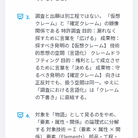
調査と出願は別工程ではない。 「仮想
3.
クレーム」と「確定クレーム」の鏡像
関係である 特許調査 目的：漏れなく
探すために言葉を「広げる」 成果物：
探すべき発明の【仮想クレーム】 技術
的思想の空間（言語化） クレームドラ
フティング 目的：権利として成立させ
るために言葉を「決める」 成果物：守
るべき発明の【確定クレーム】 向きは
正反対でも、扱う空間は同一。ゆえに
「調査における言語化」は「クレーム
の下書き」に直結する。
対象を「物語」として見るのをやめ、
4.
「要素・属性・関係」の論理式に分解
する 対象技術 ＝ Σ（要素 × 属性 × 関
係） 要素（Elements） 部品・工程・