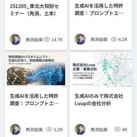
生成AIを活用した特許
251205_東北大知財セ
調査：プロンプトエン
ミナー（角渕、土本）
ジニアリングの理論と
実践（スライド資料）
角渕由英
6.2K
角渕由英
14.7K
生成AIを活用した特許
生成AIのみで株式会社
調査：プロンプトエン
Luupの会社分析
ジニアリングの理論と
実践（プレゼン資料）
角渕由英
5.2K
角渕由英
4K