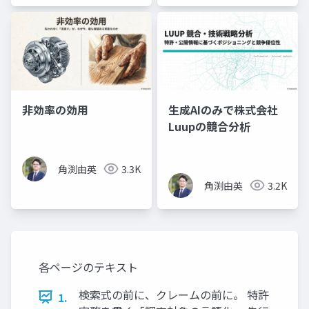
非効率の効用
生成AIのみで株式会社
Luupの競合分析
角渕由英
3.3K
角渕由英
3.2K
各ページのテキスト
検索式の前に、クレームの前に。 特許
1.