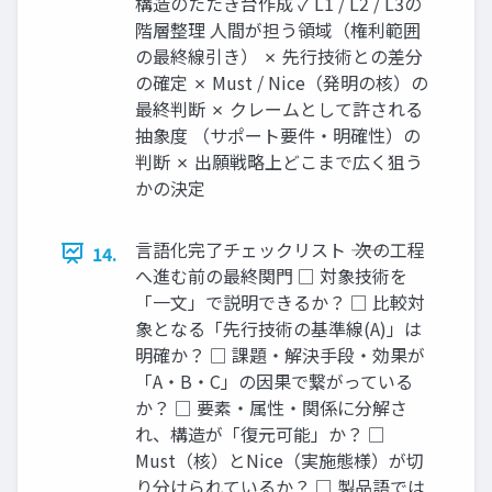
構造のたたき台作成 ✓ L1 / L2 / L3の
階層整理 人間が担う領域（権利範囲
の最終線引き） ✗ 先行技術との差分
の確定 ✗ Must / Nice（発明の核）の
最終判断 ✗ クレームとして許される
抽象度 （サポート要件・明確性）の
判断 ✗ 出願戦略上どこまで広く狙う
かの決定
言語化完了チェックリスト ―― 次の工程
14.
へ進む前の最終関門 □ 対象技術を
「一文」で説明できるか？ □ 比較対
象となる「先行技術の基準線(A)」は
明確か？ □ 課題・解決手段・効果が
「A・B・C」の因果で繋がっている
か？ □ 要素・属性・関係に分解さ
れ、構造が「復元可能」か？ □
Must（核）とNice（実施態様）が切
り分けられているか？ □ 製品語では