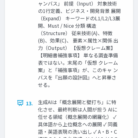
ャンバス」 前提（Input） 対象技術
の1行定義、ビジネス・開発背景 展開
（Expand） キーワードのL1/L2/L3展
開、Must / Nice 分類 構造
（Structure） 従来技術(A)、特徴
(B)、効果(C)、 要素×属性×関係 出
力（Output） 【仮想クレーム案】
【明細書補強事項】 単なる調査準備
表ではない。末尾の「仮想 クレーム
案」と「補強事項」が、このキャ ン
バスを『出願の設計図』へと昇華さ
せる。
生成AIは「概念展開と壁打ち」に特
13.
化させ、最終判断は人間が担う AIに
任せる領域（概念展開の網羅化） ✓
具体語から上位概念への展開 ✓ 同義
語・英語表現の洗い出し ✓ A・B・C