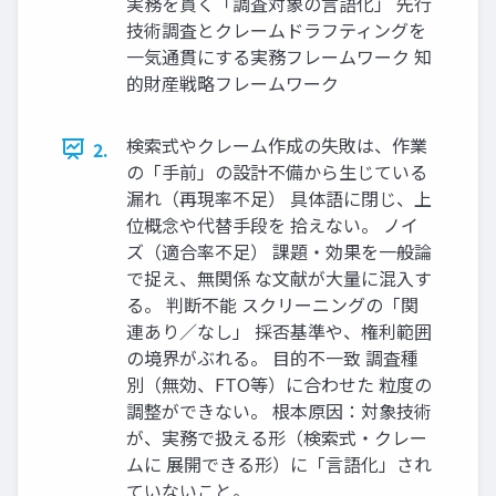
実務を貫く「調査対象の言語化」 先行
技術調査とクレームドラフティングを
一気通貫にする実務フレームワーク 知
的財産戦略フレームワーク
検索式やクレーム作成の失敗は、作業
2.
の「手前」の設計不備から生じている
漏れ（再現率不足） 具体語に閉じ、上
位概念や代替手段を 拾えない。 ノイ
ズ（適合率不足） 課題・効果を一般論
で捉え、無関係 な文献が大量に混入す
る。 判断不能 スクリーニングの「関
連あり／なし」 採否基準や、権利範囲
の境界がぶれる。 目的不一致 調査種
別（無効、FTO等）に合わせた 粒度の
調整ができない。 根本原因：対象技術
が、実務で扱える形（検索式・クレー
ムに 展開できる形）に「言語化」され
ていないこと。