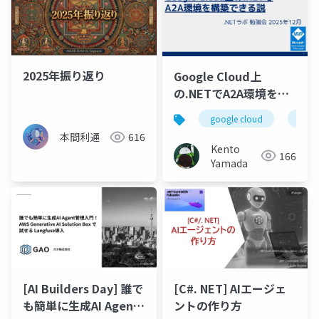
2025年振り返り
Google Cloud上
の.NETでA2A環境を構
築できる説
google cloud
.net
本間利通
616
Kento
166
Yamada
[AI Builders Day] 誰で
[C#. NET] AIエージェ
も簡単に生成AI Agent
ントの作り方