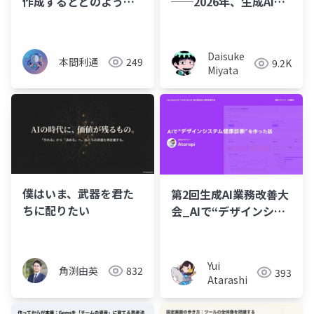
作成するとどのような
──2026年、生成AIサ
データが見えるのか
ービスの新しい潮流
Daisuke
本間利通
249
9.2K
Miyata
僕はいま、武器を君た
第2回生成AI業務改善大
ちに配りたい
会_AIで“デザインシス
テム健康診断”を作った
話
Yui
角渕由英
832
393
Atarashi