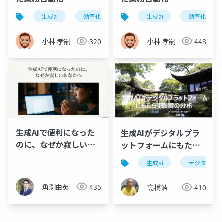
生成ai
効率化
ai
生成ai
ビジネス
効率化
小林 孝嗣
320
小林 孝嗣
448
生成AIで便利になった
生成AIがデジタルプラ
のに、なぜか寂しいあ
ットフォームにもたら
なたへ（スライド資
す影響の分析
生成ai
デジタルプ
料）
角渕由英
435
高橋浩
410