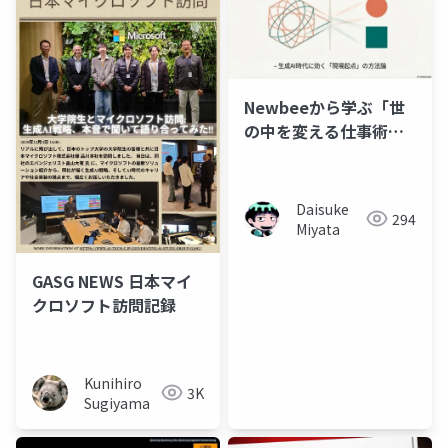
ー）
Newbeeから学ぶ「世
の中を変える仕事術」-
生成AI時代に効く「現
場起点」の方法論
Daisuke
294
Miyata
GASG NEWS 日本マイ
クロソフト訪問記録
Kunihiro
3K
Sugiyama