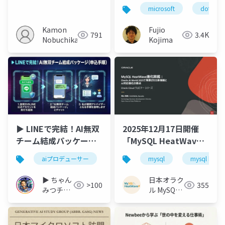
管理入門！AWS
microsoft
dotnet
Generative AI
Solution Box で試せる
Kamon
Fujio
791
3.4K
Langfuse導入
Nobuchika
Kojima
▶︎ LINEで完結！AI無双
2025年12月17日開催
チーム結成パッケージ
「MySQL HeatWave
（リアリズムエンタテ
進化図鑑：Oracle AI
aiプロデューサー
mysql
mysql heat
イメント®︎）
World 2025で発表され
た新機能とAI対応強化
▶︎ ちゃん
日本オラク
>100
355
の要点」
みつチャ
ル MySQL
ンネル
HeatWave
（AIプロ
チーム
デューサ