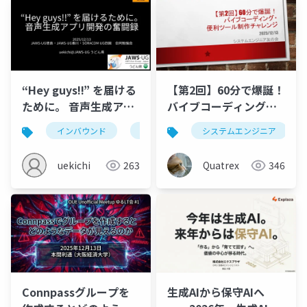
“Hey guys!!” を届ける
【第2回】60分で爆誕！
ために。 音声生成アプ
バイブコーディング・
リ開発の奮闘録
便利ツール作成
インバウンド
aws
サッカー
システムエンジニア
カマタマー
uekichi
263
Quatrex
346
Connpassグループを
生成AIから保守AIへ