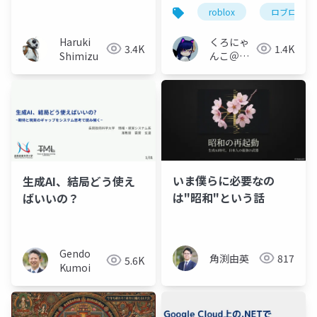
ンス
roblox
ロブロック
Haruki
くろにゃ
3.4K
1.4K
Shimizu
んこ＠
Robloxク
リエイタ
ー
いま僕らに必要なの
生成AI、結局どう使え
は"昭和"という話
ばいいの？
Gendo
角渕由英
817
5.6K
Kumoi