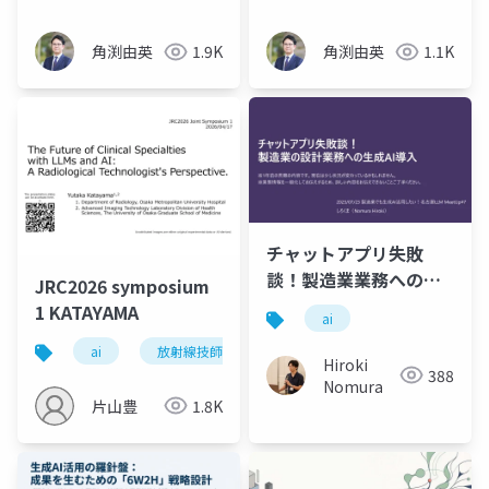
角渕由英
1.9K
角渕由英
1.1K
チャットアプリ失敗
談！製造業業務への生
JRC2026 symposium
成AI導入
1 KATAYAMA
ai
ai
放射線技師
Hiroki
388
Nomura
片山豊
1.8K