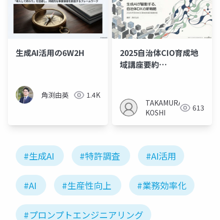
生成AI活用の6W2H
2025自治体CIO育成地
域講座要約
（Notebooklm）
角渕由英
1.4K
TAKAMURA
613
KOSHI
#生成AI
#特許調査
#AI活用
#AI
#生産性向上
#業務効率化
#プロンプトエンジニアリング