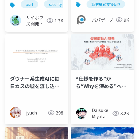
援B型）【事業所紹介資
ティ 脅威と対策につい
就労継続支援b型
psirt
security
mcp
生成ai
料】
て~
サイボウ
パパゲーノ
9K
1.3K
ズ開発本
部
ダウナー系生成AIに毎
“仕様を作る”か
日カスの嘘を流し込ま
ら“Whyを深める”へ：
れたい
AI PMで「仮説駆動」に
切り替えた開発現場の
リアルエピソード
Daisuke
jyuch
298
8.2K
Miyata