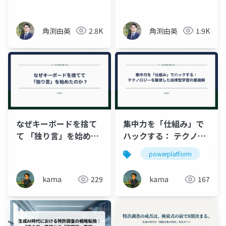
角渕由英
2.8K
角渕由英
1.9K
なぜキーボードを捨て
集中力を「仕組み」で
て 「独り言」を始めた
ハックする： テクノロ
のか？
ジーを駆使した自律型
powerplatform
学
学習の最適解
kama
229
kama
167