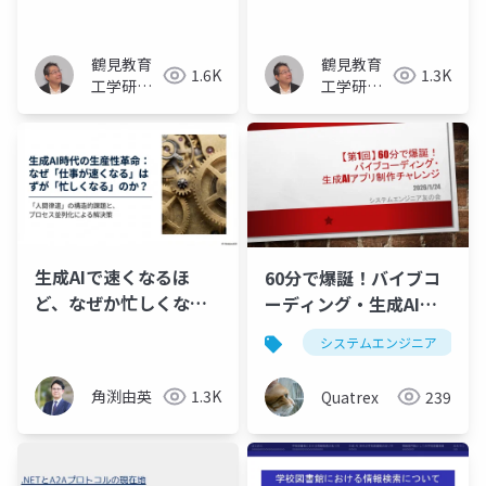
めのプロンプト・エン
要と利用方法
ジニアリング
鶴見教育
鶴見教育
1.6K
1.3K
工学研究
工学研究
所 (タナカ
所 (タナカ
ケンタ)
ケンタ)
生成AIで速くなるほ
60分で爆誕！バイブコ
ど、なぜか忙しくなる
ーディング・生成AIア
問題
プリ制作
システムエンジニア
角渕由英
1.3K
Quatrex
239