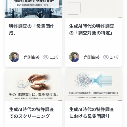
特許調査の「母集団作
生成AI時代の特許調査
成」
の「調査対象の特定」
角渕由英
1.1K
角渕由英
1.7K
生成AI時代の特許調査
生成AI時代の特許調査
でのスクリーニング
における母集団設計