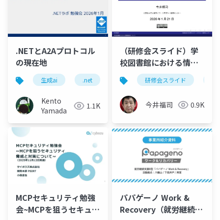
.NETとA2Aプロトコル
（研修会スライド）学
の現在地
校図書館における情報
検索について
生成ai
.net
a2a
研修会スライド
マイクロサービス
学
Kento
今井福司
0.9K
1.1K
Yamada
パパゲーノ Work &
MCPセキュリティ勉強
Recovery（就労継続支
会~MCPを狙うセキュリ