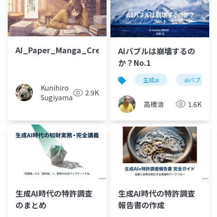
AI_Paper_Manga_Creation
AIバブルは崩壊するの
か？No.1
生成ai
aiバブル
Kunihiro
2.9K
Sugiyama
高橋浩
1.6K
生成AI時代の特許調査
生成AI時代の特許調査
のまとめ
報告書の作成