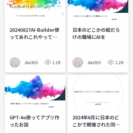
20240827AI-Builder使
日本のどこかの紙だら
ってあれこれやってみ
けの職場にAIを
た
dai365
1.1K
dai365
1.2K
GPT-4o使ってアプリ作
2024年6月に日本のど
ったお話
こかで開催された同窓
会よもやま話_