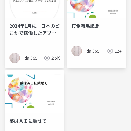
2024年1月に_ 日本のど
打倒有馬記念
こかで稼働したアプリ
よもやま話_
dai365
124
dai365
2.5K
夢はＡＩに乗せて