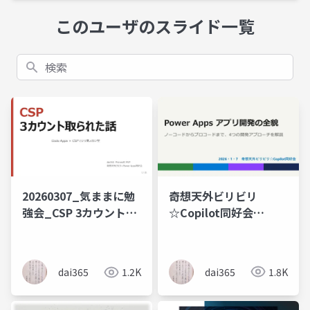
このユーザのスライド一覧
検索
奇想天外ビリビリ
20260307_気ままに勉
☆Copilot同好会
強会_CSP 3カウント取
PowerAppsアプリ開発
られた話
の全貌
dai365
1.8K
dai365
1.2K