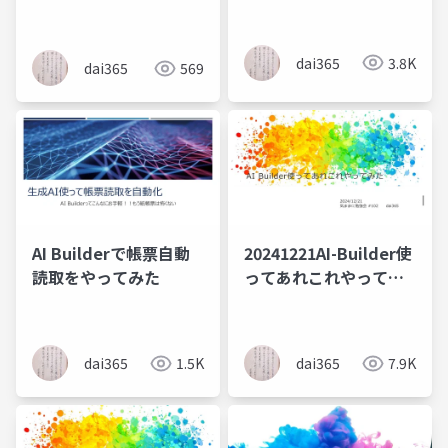
dai365
3.8K
dai365
569
AI Builderで帳票自動
20241221AI-Builder使
読取をやってみた
ってあれこれやってみ
た
dai365
1.5K
dai365
7.9K