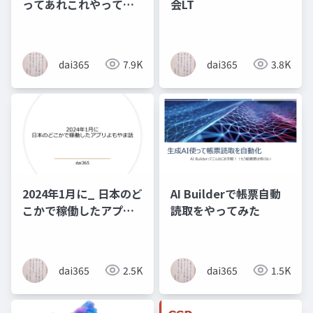
ってあれこれやってみ
会LT
た
dai365
7.9K
dai365
3.8K
2024年1月に_ 日本のど
AI Builderで帳票自動
こかで稼働したアプリ
読取をやってみた
よもやま話_
dai365
2.5K
dai365
1.5K