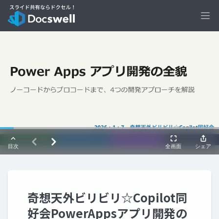
Ope
奇想天外ビリビリ☆Copilot同
好会PowerAppsアプリ開発の