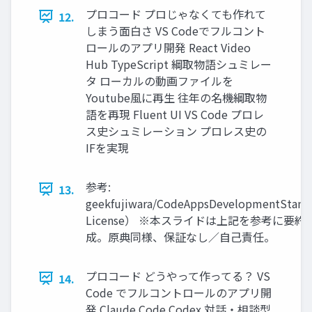
プロコード プロじゃなくても作れて
12.
しまう面白さ VS Codeでフルコント
ロールのアプリ開発 React Video
Hub TypeScript 綱取物語シュミレー
タ ローカルの動画ファイルを
Youtube風に再生 往年の名機綱取物
語を再現 Fluent UI VS Code プロレ
ス史シュミレーション プロレス史の
IFを実現
参考:
13.
geekfujiwara/CodeAppsDevelopmentStan
License） ※本スライドは上記を参考に要約
成。原典同様、保証なし／自己責任。
プロコード どうやって作ってる？ VS
14.
Code でフルコントロールのアプリ開
発 Claude Code Codex 対話・相談型