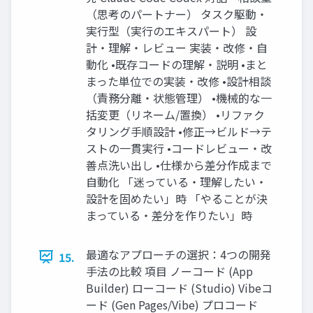
（思考のパートナー） タスク駆動・
実行型（実行のエキスパート） 設
計・理解・レビュー 実装・改修・自
動化 •既存コードの理解・説明 •まと
まった単位での実装・改修 •設計相談
（責務分離・状態管理） •機械的な一
括変更（リネーム/置換） •リファク
タリング手順設計 •修正→ビルド→テ
ストの一貫実行 •コードレビュー・改
善点洗い出し •仕様から差分作成まで
自動化 「迷っている・理解したい・
設計を固めたい」時 「やることが決
まっている・差分を作りたい」時
最適なアプローチの選択：4つの開発
15.
手法の比較 項目 ノーコード (App
Builder) ローコード (Studio) Vibeコ
ード (Gen Pages/Vibe) プロコード