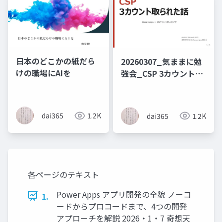
日本のどこかの紙だら
20260307_気ままに勉
けの職場にAIを
強会_CSP 3カウント取
られた話
dai365
1.2K
dai365
1.2K
各ページのテキスト
Power Apps アプリ開発の全貌 ノーコ
1.
ードからプロコードまで、4つの開発
アプローチを解説 2026・1・7 奇想天