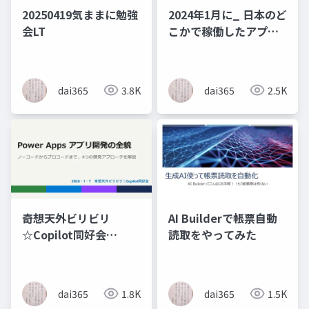
20250419気ままに勉強
2024年1月に_ 日本のど
会LT
こかで稼働したアプリ
よもやま話_
dai365
3.8K
dai365
2.5K
奇想天外ビリビリ
AI Builderで帳票自動
☆Copilot同好会
読取をやってみた
PowerAppsアプリ開発
の全貌
dai365
1.8K
dai365
1.5K