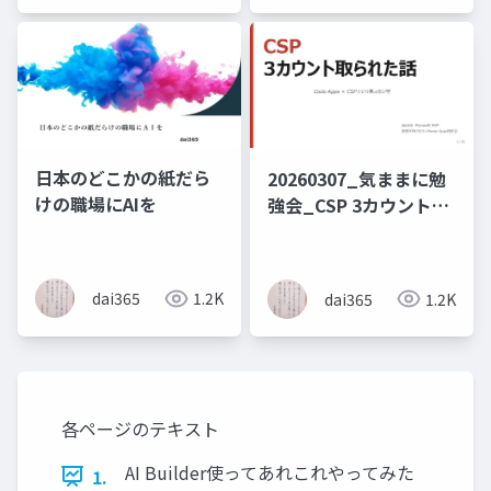
日本のどこかの紙だら
20260307_気ままに勉
けの職場にAIを
強会_CSP 3カウント取
られた話
dai365
1.2K
dai365
1.2K
各ページのテキスト
AI Builder使ってあれこれやってみた
1.