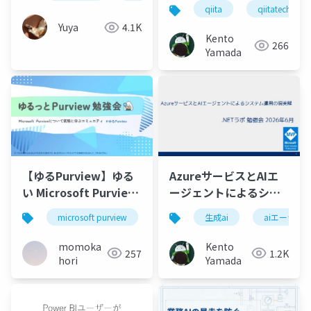
qiita
qiitatechfesta
Yuya
4.1K
Kento
266
Yamada
【ゆるPurview】ゆる
AzureサービスとAIエ
い Microsoft Purview
ージェントによるシス
概念図
テム運用の現実解
microsoft purview
dlp
生成ai
microsoft
aiエージェ
securit
momoka
Kento
257
1.2K
hori
Yamada