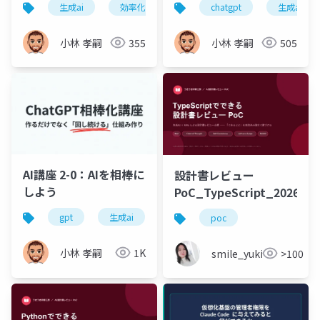
生成ai
効率化
情報整理
chatgpt
ビジネス
生成ai
小林 孝嗣
355
小林 孝嗣
505
AI講座 2-0：AIを相棒に
設計書レビュー
しよう
PoC_TypeScript_2026_0
gpt
生成ai
効率化
情報整理
ビジ
poc
小林 孝嗣
1K
smile_yukiko_it
>100