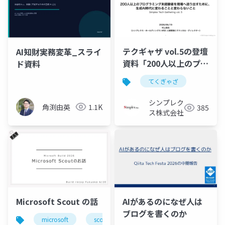
テクギャザ vol.5の登壇
AI知財実務変革_スライ
資料「200人以上のプロ
ド資料
グラミング未経験者を
てくぎゃざ
現場へ送り出すため
に、生成AI時代に変わ
シンプレク
角渕由英
1.1K
385
ることと変わらないこ
ス株式会社
と」
Microsoft Scout の話
AIがあるのになぜ人は
ブログを書くのか
microsoft
scout
ai
生成ai
micros