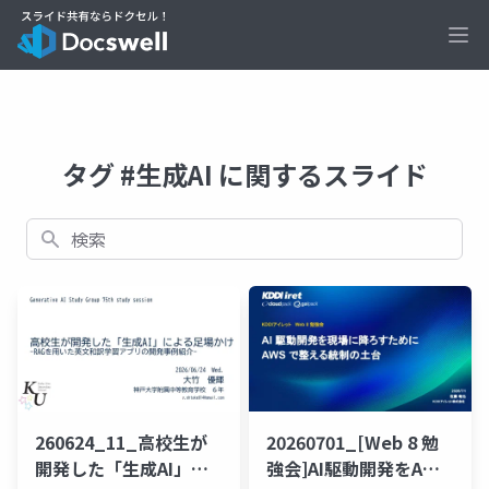
Ope
タグ #生成AI に関するスライド
検索
260624_11_高校生が
20260701_[Web 8 勉
開発した「生成AI」に
強会]AI駆動開発をAWS