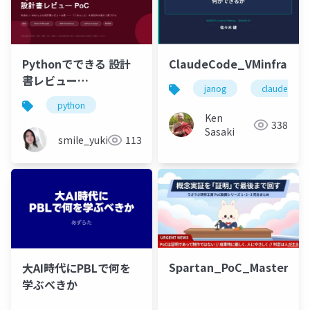
Pythonでできる 設計
ClaudeCode_VMinfra_JP_
書レビュー
janog
claude code
PoC_2026_06_22
python
Ken
338
Sasaki
smile_yukiko_it
113
Spartan_PoC_Mastery
大AI時代にPBLで何を
学ぶべきか