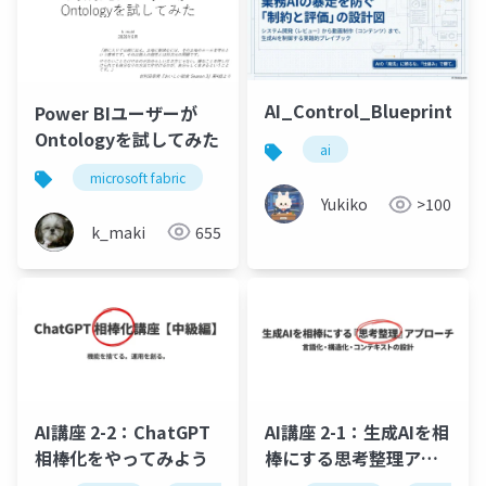
AI_Control_Blueprint
Power BIユーザーが
Ontologyを試してみた
ai
microsoft fabric
power bi
copilot studio
Yukiko
>100
k_maki
655
AI講座 2-2：ChatGPT
AI講座 2-1：生成AIを相
相棒化をやってみよう
棒にする思考整理アプ
ローチ