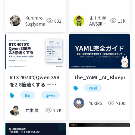
よる足場かけ-RAGを用
で整える統制の土台で
いた英文和訳学習アプ
使えそうなOSSを試し
リの開発事例紹介-_第
たらダメだったお話
Kunihiro
ますの＠
632
13K
75回GASG
Sugiyama
AWS運用
保守 Lv1.1
RTX 4070でQwen 35B
The_YAML_AI_Blueprint
を2.8倍速くする ―
yaml
Ollamaの12.2 tok/sを
llm
qwen
llama.cpp
ローカルllm
34.6 tok/sに引き上げ
Yukiko
>100
た実測ノート
井本 賢
1.7K