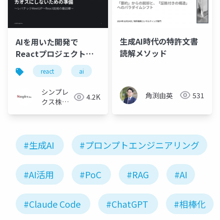
生成AI時代の特許文書
AIを用いた開発で
読解メソッド
Reactプロジェクトを
カオスにしないための
react
ai
生成ai
準備
シンプレ
角渕由英
531
4.2K
クス株式
会社
#生成AI
#プロンプトエンジニアリング
#AI活用
#PoC
#RAG
#AI
#Claude Code
#ChatGPT
#相棒化