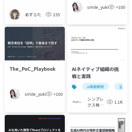
smile_yukiko_it
>100
あずらた
235
The_PoC_Playbook
AIネイティブ組織の挑
戦と実践
ai駆動開発
生成ai
smile_yukiko_it
>100
シンプレ
1.1K
クス株式
会社