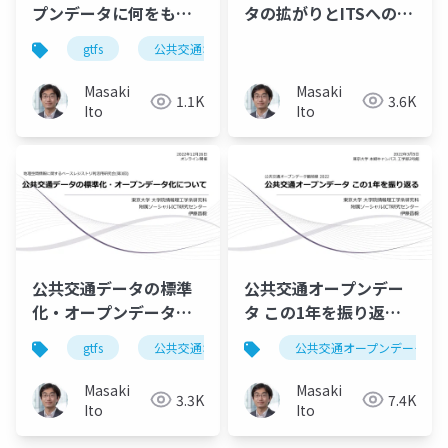
タの拡がりとITSへのイ
プンデータに何をもた
ンパクト ～コミュニテ
らすか
gtfs
公共交通オープンデータ
ィ発の運動はいかにIT
と交通の新しい接点に
Masaki
Masaki
3.6K
1.1K
なったか～
Ito
Ito
公共交通データの標準
公共交通オープンデー
化・オープンデータ化
タ この1年を振り返る
について
2022
gtfs
公共交通オープンデータ
公共交通オープンデータ
Masaki
Masaki
3.3K
7.4K
Ito
Ito