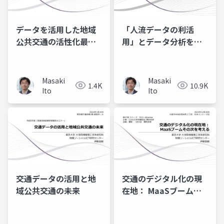
データを活用した地域
「人流データの利活
公共交通の活性化最前
用」とデータ分析を考
線
える by 伊藤昌毅（公開
版）
Masaki
Masaki
1.4K
10.9K
Ito
Ito
交通データの活用と地
交通のデジタル化の現
域公共交通の未来
在地： MaaSブームそ
の次を考える