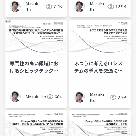
Masaki
Masaki
7.7K
12.9K
Ito
Ito
専門性の高い領域にお
ふつうに考えるITシス
けるシビックテックの
テムの導入を交通にあ
可能性 交通分野への
てはめてみる（地域公
IT・データ活用の試み
共交通コーディネータ
を通して
ー・プロデューサー 養
Masaki
Masaki Ito
664
2.7K
成プロジェクト）
Ito