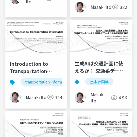
Ito
Masaki Ito
382
生成AIは交通計画に使
Introduction to
えるか： 交通系データ
Transportation
ベースと連携したデー
Informatics | Lecture
土木計画学
transportation informatics
タ分析の可能性を探る
1, 2026 | Masaki Ito |
The University of
Masaki
Masaki Ito
144
4.9K
Tokyo
Ito