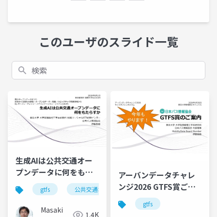
このユーザのスライド一覧
検索
生成AIは公共交通オー
プンデータに何をもた
アーバンデータチャレ
らすか
ンジ2026 GTFS賞ご紹
gtfs
公共交通オープンデータ
介（キックオフイベン
gtfs
ト）
Masaki
1.4K