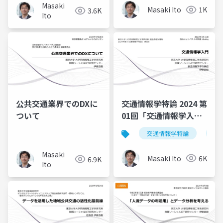
と交通の新しい接点に
2024
Masaki
Masaki Ito
1K
3.6K
なったか～
Ito
公共交通業界でのDXに
交通情報学特論 2024 第
ついて
01回「交通情報学入
門」 講師：伊藤昌毅
交通情報学特論
交
（東京大学）
Masaki
Masaki Ito
6K
6.9K
Ito