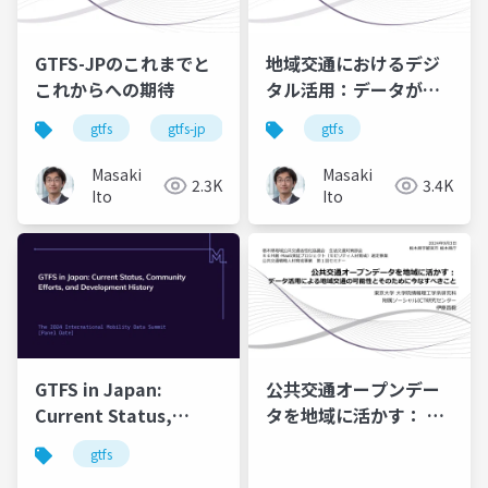
GTFS-JPのこれまでと
地域交通におけるデジ
これからへの期待
タル活用：データが拓
く利用者・事業者・行
gtfs
gtfs-jp
gtfs
政の新たな可能性
Masaki
Masaki
2.3K
3.4K
Ito
Ito
GTFS in Japan:
公共交通オープンデー
Current Status,
タを地域に活かす： デ
Community Efforts,
ータ活用による地域交
gtfs
and Development
通の可能性とそのため