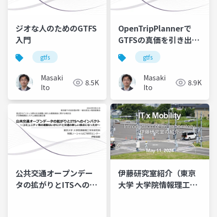
ジオな人のためのGTFS
OpenTripPlannerで
入門
GTFSの真価を引き出そ
う
gtfs
gtfs
Masaki
Masaki
8.5K
8.9K
Ito
Ito
公共交通オープンデー
伊藤研究室紹介（東京
タの拡がりとITSへのイ
大学 大学院情報理工学
ンパクト ～コミュニテ
系研究科 創造情報学専
ィ発の運動はいかにIT
攻）大学院入試説明会