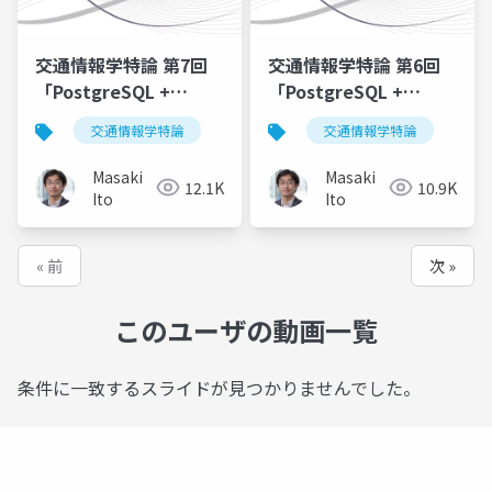
交通情報学特論 第7回
交通情報学特論 第6回
「PostgreSQL +
「PostgreSQL +
PostGIS + QGIS による
PostGIS + QGIS による
交通情報学特論
交通情報学特論
公共交通データ分析
公共交通データ分析
3」講師：伊藤昌毅
2」講師：伊藤昌毅
Masaki
Masaki
12.1K
10.9K
Ito
Ito
« 前
次 »
このユーザの動画一覧
条件に一致するスライドが見つかりませんでした。