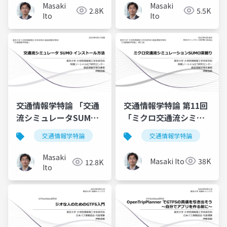
History
に今なすべきこと
Masaki
Masaki
2.8K
5.5K
Ito
Ito
交通情報学特論 「交通
交通情報学特論 第11回
流シミュレータSUMO
「ミクロ交通流シミュ
インストール方法」講
レーションSUMO深掘
交通情報学特論
交通情報学特論
師：伊藤昌毅
り」講師：伊藤昌毅
Masaki
Masaki Ito
38K
12.8K
Ito