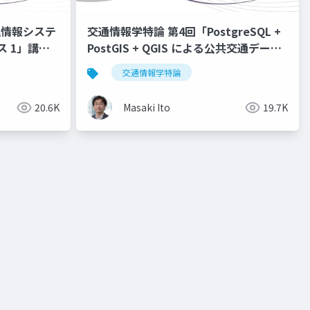
理情報システ
交通情報学特論 第4回「PostgreSQL +
ス 1」講
PostGIS + QGIS による公共交通データ
分析 1」講師：伊藤昌毅
交通情報学特論
20.6K
Masaki Ito
19.7K