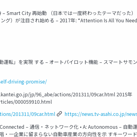
– Smart City 再始動 （日本では一度終わったテーマだった） 
注目され始める – 2017年: “Attention Is All You Nee
を実現 する – オートパイロット機能 – スマートサモン機能 https://wi
self-driving-promise/
ntei.go.jp/jp/96_abe/actions/201311/09car.html 2015年
articles/000059910.html
tions/201311/09car.html
https://news.tv-asahi.co.jp/new
cted – 通信・ネットワーク化 • A: Autonomous – 自動運転 • S:
が提唱・一企業に留まらない自動車産業の方向性を示 すキーワードとなる https: