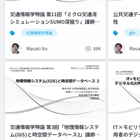
交通情報学特論 第11回「ミクロ交通流
公共交通テ
シミュレーションSUMO深掘り」講師：
性
伊藤昌毅
交通情報学特論
gtfs
Masaki Ito
38K
Masak
交通情報学特論 第3回「地理情報システ
IT×モビ
ム(GIS)と時空間データベース2」講師：
用者のデシ