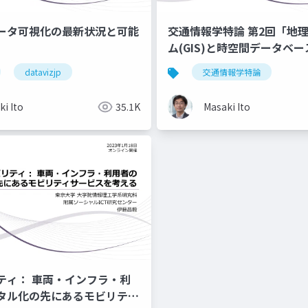
゙ータ可視化の最新状況と可能
交通情報学特論 第2回「地
ム(GIS)と時空間データベー
師：伊藤昌毅
datavizjp
交通情報学特論
i Ito
35.1K
Masaki Ito
リティ： 車両・インフラ・利
゙タル化の先にあるモビリティ