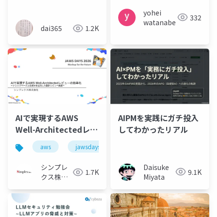
yohei
332
watanabe
dai365
1.2K
AIPMを実践にガチ投入
AIで実現するAWS
してわかったリアル
Well-Architectedレビ
ューの効率化～ナレッ
aws
jawsdays2026
well-architected
生成
ジベースと生成AIを活
用した設計レビュー実
Daisuke
シンプレ
9.1K
1.7K
践～
Miyata
クス株式
会社