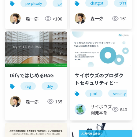
chatgpt
プロンプ
perplexity
genspark
felo
トエンジニアリング〜
GPTs〜RAG
森一弥
161
森一弥
>100
DifyではじめるRAG
サイボウズのプロダク
トセキュリティと
rag
dify
Takumi活用のこれから
psirt
security
森一弥
135
サイボウズ
640
開発本部