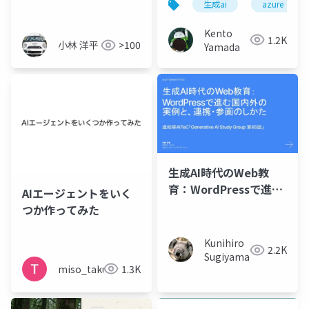
生成ai
azure
Kento
1.2K
小林 洋平
>100
Yamada
生成AI時代のWeb教
育：WordPressで進む
AIエージェントをいく
国内外の実例と、連
つか作ってみた
携・参画のしかた
Kunihiro
2.2K
Sugiyama
miso_taku
1.3K