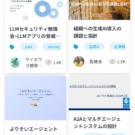
組織への生成AI導入の
LLMセキュリティ勉強
課題と指針
会~LLMアプリの脅威と
対策~
生成ai
企業組織
psirt
security
llm
生成ai
サイボウ
高橋浩
1.3K
1.4K
ズ開発本
部
A2Aとマルチエージェ
ントシステムの設計
よりそいエージェント