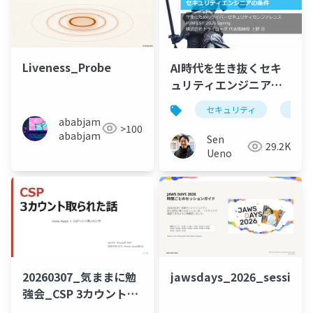
Liveness_Probe
AI時代を生き抜くセキ
ュリティエンジニアの
条件
セキュリティ
ai
ababjam
>100
ababjam
Sen
29.2K
Ueno
jawsdays_2026_session_
20260307_気ままに勉
強会_CSP 3カウント取
られた話