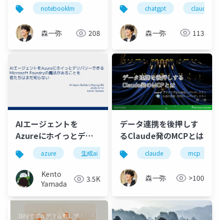
のAI常識、もう通用し
chatgpt
claude
notebooklm
ない！？ 今日から予
算ゼロで使える安全・
森一弥
113
森一弥
208
無料 ツールで授業準
備を劇的改善
AIエージェントを
データ連携を後押しす
Azureにホイっとデリ
るClaude発のMCPとは
バリーできる
azure
生成ai
.net
claude
mcp
Microsoft Foundryの
魔法があることを君た
Kento
森一弥
>100
3.5K
ちはまだ知らない
Yamada