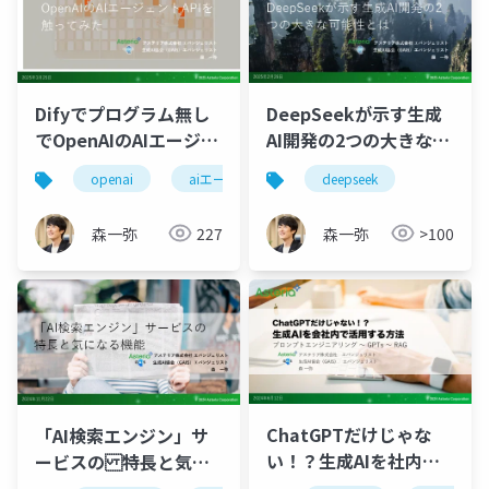
Difyでプログラム無し
DeepSeekが示す生成
でOpenAIのAIエージェ
AI開発の2つの大きな可
ントAPIを触ってみた
能性とは
openai
aiエージェント
deepseek
森一弥
227
森一弥
>100
ChatGPTだけじゃな
「AI検索エンジン」サ
い！？生成AIを社内で
ービスの 特長と気に
活用する方法 プロンプ
なる機能