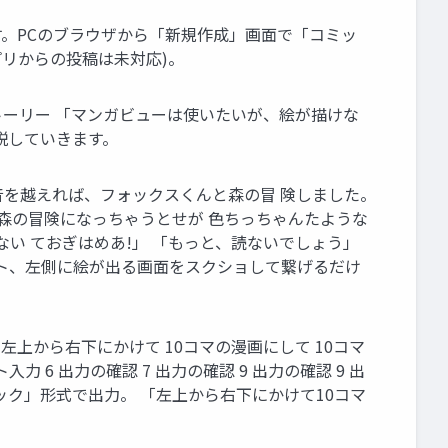
す。PCのブラウザから「新規作成」画面で「コミッ
リからの投稿は未対応)。
 本格ストーリー 「マンガビューは使いたいが、絵が描けな
説していきます。
、奏音を越えれば、フォックスくんと森の冒 険しました。
と森の冒険になっちゃうとせが 色ちっちゃんたような
ない ておぎはめあ!」 「もっと、読ないでしょう」
キスト、左側に絵が出る画面をスクショして繋げるだけ
 左上から右下にかけて 10コマの漫画にして 10コマ
力 6 出力の確認 7 出力の確認 9 出力の確認 9 出
フィック」形式で出力。 「左上から右下にかけて10コマ