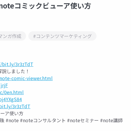
noteコミックビューア使い方
マンガ作成
#コンテンツマーケティング
//bit.ly/3r3zTdT
解説しました！
/note-comic-viewer.html
jrjF
tc/0en.html
Bpj4YXgS84
/bit.ly/3r3zTdT
ューア使い方
note #noteコンサルタント #noteセミナー #note講師