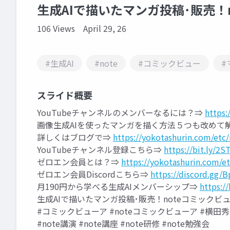
生成AIで描いたマンガ投稿･販売！
106 Views
April 29, 26
#生成AI
#note
#コミックビュー
#
スライド概要
YouTubeチャンネルのメンバーなるには？⇒
https:
画像生成AIを使ったマンガを描く方法５つも改めて
詳しくはブログで⇒
https://yokotashurin.com/etc
YouTubeチャンネル登録こちら⇒
https://bit.ly/2ST
ゼロエン会員とは？⇒
https://yokotashurin.com/e
ゼロエン会員Discordこちら⇒
https://discord.gg/
月190円から学べる生成AIメンバーシップ⇒
https:/
生成AIで描いたマンガ投稿･販売！noteコミックビ
#コミックビューア #noteコミックビューア #横田秀珠 #
#note講演 #note講座 #note研修 #note勉強会