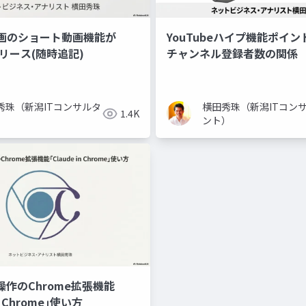
画のショート動画機能が
YouTubeハイプ機能ポイ
リリース(随時追記)
チャンネル登録者数の関係
秀珠（新潟ITコンサルタ
横田秀珠（新潟ITコン
1.4K
）
ント）
操作のChrome拡張機能
in Chrome｣使い方