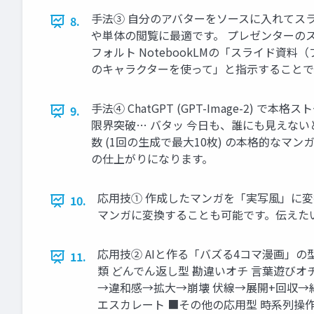
手法③ 自分のアバターをソースに入れてスラ
8.
や単体の閲覧に最適です。 プレゼンターのス
フォルト NotebookLMの「スライド
のキャラクターを使って」と指示することで
手法④ ChatGPT (GPT-Image-2
9.
限界突破… バタッ 今日も、誰にも見えない
数 (1回の生成で最大10枚) の本格的な
の仕上がりになります。
応用技① 作成したマンガを「実写風」に変
10.
マンガに変換することも可能です。伝えた
応用技② AIと作る「バズる4コマ漫画」の型
11.
類 どんでん返し型 勘違いオチ 言葉遊びオ
→違和感→拡大→崩壊 伏線→展開+回収→納
エスカレート ■その他の応用型 時系列操作