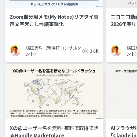
Zoom自分用メモ(My Notes)リアタイ音
ニコニコ動
声文字起こし⇒議事録化
2026年春
横田秀珠（新潟ITコンサルタ
横田
3.6K
ント）
ント
Xの@ユーザー名を無料･有料で取得でき
AIブラウザ
るHandle Marketplace
｢Claude 