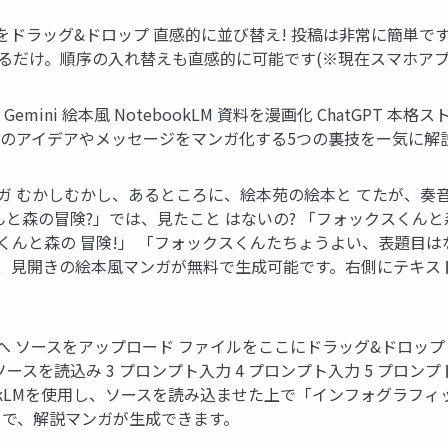
をドラッグ&ドロップ 直感的に並び替え! 投稿は非常に簡単で
るだけ。順序の入れ替えも直感的に可能です(※現在スマホアプ
mini 絵本風 NotebookLM 資料を漫画化 ChatGPT
分のアイデアやメッセージをマンガ化する5つの裏技をー気に解
絵本風マンガ むかしむかし、あるところに、絵本苑の絵本と てたが
と森の冒険?」では、見たこと はないの? 「フォックスくん
くんと森の 冒険!」 「フォックスくんたちょうよい、表題目は
能を使えば、見開きの絵本風マンガが無料で生成可能です。右側にテ
漫画へ ソースをアップロード ファイルをここにドラッグ&ドロップ
ースを読込み 3 プロンプト入力 4 プロンプト入力 5 プロンプト入
tebookLMを使用し、ソースを読み込ませた上で「インフォグラ
とで、解説マンガが生成できます。