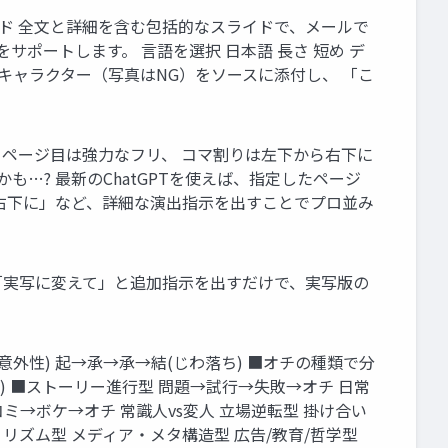
イド 全文と詳細を含む包括的なスライドで、メールで
ポートします。 言語を選択 日本語 長さ 短め デ
トキャラクター（写真はNG）をソースに添付し、 「こ
から~ 1ページ目は強力なフリ、 コマ割りは左下から右下に
…? 最新のChatGPTを使えば、指定したページ
ら右下に」など、詳細な演出指示を出すことでプロ並み
、「実写に変えて」と追加指示を出すだけで、実写版の
。
意外性) 起→承→承→結(じわ落ち) ■オチの種類で分
ル) ■ストーリー進行型 問題→試行→失敗→オチ 日常
ミ→ボケ→オチ 常識人vs変人 立場逆転型 掛け合い
リズム型 メディア・メタ構造型 広告/教育/哲学型