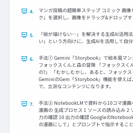
マンガ投稿の超簡単ステップ コミック 画像
4.
ク」を選択し、画像をドラッグ&ドロップす
「絵が描けない…」を解決する生成AI活用法 Ge
5.
い」という方向けに、生成AIを活用して自
手法① Gemini「Storybook」で
6.
フォックスくんと森の冒険 「フォックスくん
の?」 「むかしむかし、あると、フォックス
GeminiのGem「Storybook」機
で、立派なコンテンツになります。
手法② NotebookLMで資料から10コマ
7.
漫画の 生成プロセス 1 ソースの読み込み 2 ソ
力の確認 10 出力の確認 GoogleのNo
の漫画にして」とプロンプトで指示するこ