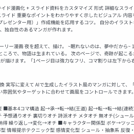
イド漫画化 + スライド資料をカスタマイズ 形式 詳細なスラ
ライド 重要なポイントをわかりやすく示したビジュアル 内容をサ
資料（プレゼンター用）」作成機能を応用するコツ。 自分のイラス
、独自性のあるマンガが作れます。
) で本格ストーリー漫画 夜を超えて、描け。 ~眠れないのは、夢中だ
ところで、物語は生まれている。 次のページで、奇跡が起こるかも
マンガが描けます。「1ページ目は強力なフリ、コマ割りは左下か
換 実写に変えて AIで生成したイラスト風のマンガに対して
い雰囲気やターゲットに合わせて画風をコントロールできます
 ■基本4コマ構造 起→承→転→結(王道) 起→転→転→結(連続
チ 予想通りオチ 裏切りオチ 詩派オチ メタオチ 無オチ(シュー
得 繰り返し→変化→オチ ■キャラクター関係型 ボケ→ツッコ
型 情報提示テクニック型 感情変化型 シュール・抽象系 反復・