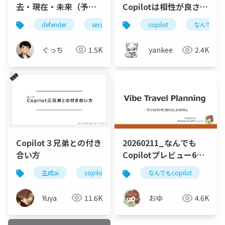
去・現在・未来（予
Copilotは相性が良さそ
想）
うだったので試してみ
defender
security
security-copilot
なんでも
copilot
なんでもcop
た話
ぐっち
1.5K
yankee
2.4K
Copilot３兄弟との付き
20260211_なんでも
合い方
Copilotプレビュー6_
一文字もタイピングせ
生成ai
copilot
なんでもcopilot
ai
なんでもcopilot
co
ずに旅行のしおりをつ
くる
Yuya
11.6K
おゆ
4.6K