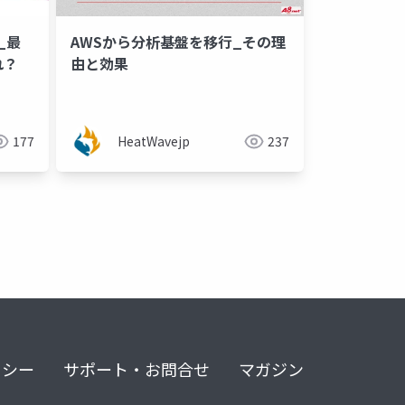
2_最
AWSから分析基盤を移行_その理
れ？
由と効果
177
HeatWavejp
237
リシー
サポート・お問合せ
マガジン