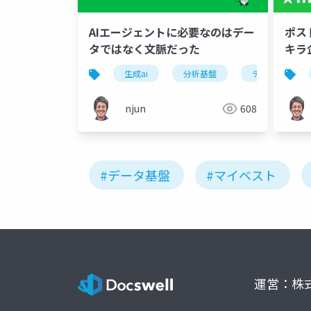
AIエージェントに必要なのはデー
ポス
タではなく文脈だった
キラ
生成ai
分析基盤
データ戦略
njun
608
#データ基盤
#マイベスト
運営：株