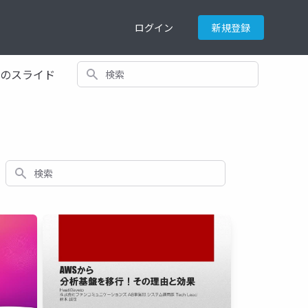
ログイン
新規登録
検索
てのスライド
検索