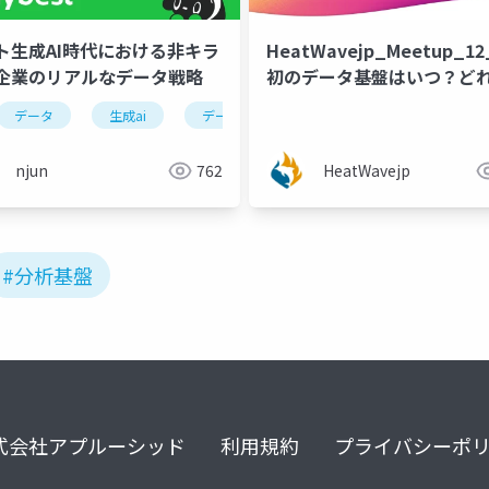
ト生成AI時代における非キラ
HeatWavejp_Meetup_1
企業のリアルなデータ戦略
初のデータ基盤はいつ？ど
データ
生成ai
データ戦略
分析基盤
njun
762
HeatWavejp
#分析基盤
式会社アプルーシッド
利用規約
プライバシーポ