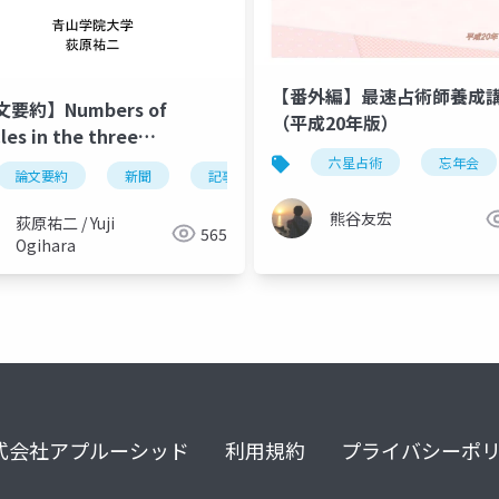
【番外編】最速占術師養成
要約】Numbers of
分析基盤
（平成20年版）
cles in the three
nese national
六星占術
忘年会
論文要約
新聞
記事数
データ
papers, 1872–2021
hara, 2024, Scientific
熊谷友宏
荻原祐二 / Yuji
565
)
Ogihara
式会社アプルーシッド
利用規約
プライバシーポ