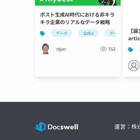
ポスト生成AI時代における非キラ
キラ企業のリアルなデータ戦略
【論文
データ
生成ai
データ戦略
arti
Japa
njun
762
news
(Ogi
Data
運営：株