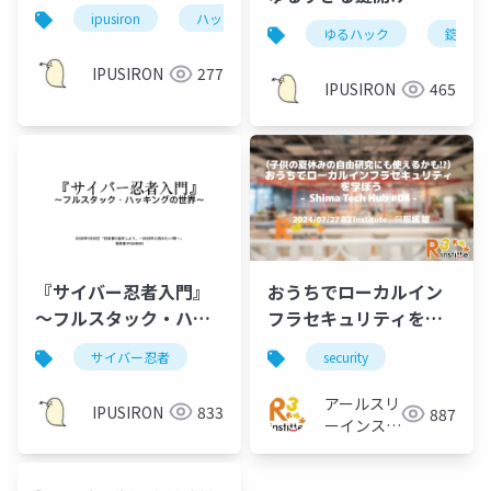
術書作家としての歩み
ipusiron
ハッキング
本
ゆるハック
錠前
IPUSIRON
277
IPUSIRON
465
『サイバー忍者入門』
おうちでローカルイン
～フルスタック・ハッ
フラセキュリティを学
キングの世界～
ぼう
サイバー忍者
security
アールスリ
IPUSIRON
833
887
ーインステ
ィテュート