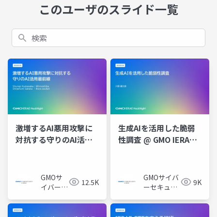
このユーザのスライド一覧
検索
激増するAI悪用攻撃に
生成AIを活用した脆弱
対抗する守りのAI活用
性調査 @ GMO IERAE
最前線 @ GMO IERAE
HackNight #4 「AI時
HackNight #4 「AI時
代のセキュリティ攻防
代のセキュリティ攻防
戦」
GMOサ
GMOサイバ
12.5K
9K
戦」
イバーセ
ーセキュリ
キュリテ
ティ byイエ
ィ byイ
ラエ株式会
エラエ株
社