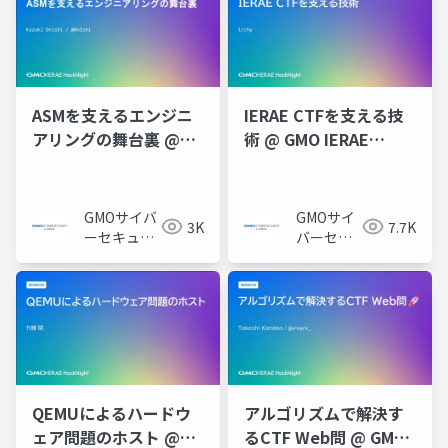
式会社
ASMを支えるエンジニ
IERAE CTFを支える技
アリングの舞台裏 @
術 @ GMO IERAE
GMO IERAE
HackNight #2
HackNight #3 「セキ
「IERAE CTFで学ぶセ
ュリティプロダクト
キュリティ技術&インフ
GMOサイバ
GMOサイ
3K
7.7K
編」
ラ開発」
ーセキュリ
バーセキ
ティ byイエ
ュリティ
ラエ株式会
byイエラ
社
エ株式会
社
QEMUによるハードウ
アルゴリズムで解決す
ェア問題のホスト @
るCTF Web問 @ GMO