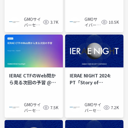
GMO IERAE
IERAE HackNight #1
HackNight #2
「Webセキュリティ
「IERAE CTFで学ぶセ
編」
GMOサイ
GMOサ
3.7K
10.5K
キュリティ技術&インフ
バーセキ
イバーセ
ラ開発」
ュリティ
キュリテ
byイエラ
ィ byイ
エ株式会
エラエ株
社
式会社
IERAE CTFのWeb問か
IERAE NIGHT 2024:
ら見る次回の予習 @
PT「Story of
GMO IERAE
Microsoft OneDrive
HackNight #1 「Web
LPE」
セキュリティ編」
GMOサイ
GMOサイ
7.5K
7.2K
バーセキ
バーセキ
ュリティ
ュリティ
byイエラ
byイエラ
エ株式会
エ株式会