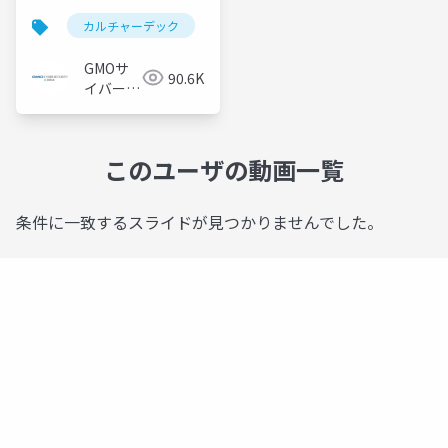
ティ byイエラエ株式会
カルチャーデック
社
GMOサ
90.6K
イバーセ
キュリテ
ィ byイ
エラエ株
このユーザの動画一覧
式会社
条件に一致するスライドが見つかりませんでした。