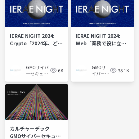
社
社
IERAE NIGHT 2024:
IERAE NIGHT 2024:
Crypto「2024年、どん
Web「業務で役に立っ
な認証を採用する？～
たCTFテク」
認証の世界観と認証技
術のあれこれ～」
GMOサイバ
GMOサ
6K
38.1K
ーセキュリ
イバーセ
ティ byイエ
キュリテ
ラエ株式会
ィ byイ
社
エラエ株
式会社
カルチャーデック
GMOサイバーセキュリ