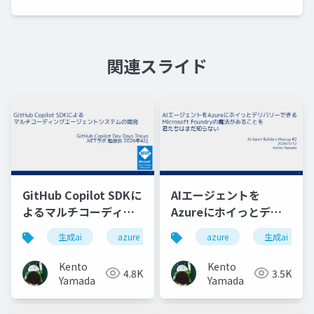
関連スライド
GitHub Copilot SDKに
AIエージェントを
よるマルチコーディン
Azureにホイっとデリ
グエージェントシステ
バリーできる
生成ai
azure
aiエージェント
azure
生成ai
github
ムの開発
Microsoft Foundryの
魔法があることを君た
Kento
Kento
4.8K
3.5K
ちはまだ知らない
Yamada
Yamada