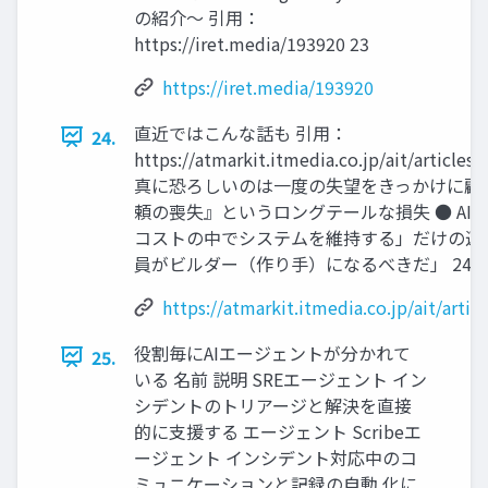
の紹介〜 引用：
https://iret.media/193920 23
https://iret.media/193920
直近ではこんな話も 引用：
24.
https://atmarkit.itmedia.co.jp/ait/artic
真に恐ろしいのは一度の失望をきっかけに顧
頼の喪失』というロングテールな損失 ● A
コストの中でシステムを維持する」だけの運
員がビルダー（作り手）になるべきだ」 24
https://atmarkit.itmedia.co.jp/ait/ar
役割毎にAIエージェントが分かれて
25.
いる 名前 説明 SREエージェント イン
シデントのトリアージと解決を直接
的に支援する エージェント Scribeエ
ージェント インシデント対応中のコ
ミュニケーションと記録の自動 化に