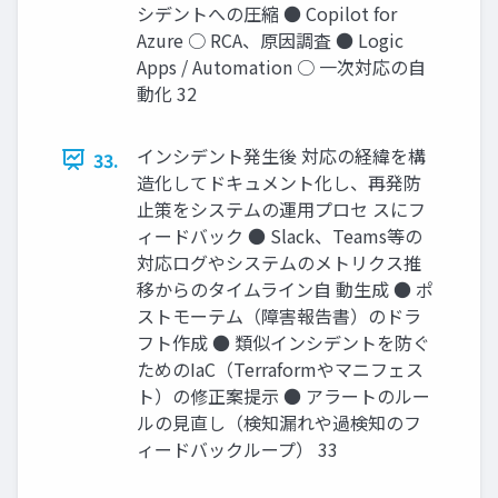
シデントへの圧縮 ● Copilot for
Azure ○ RCA、原因調査 ● Logic
Apps / Automation ○ 一次対応の自
動化 32
インシデント発生後 対応の経緯を構
33.
造化してドキュメント化し、再発防
止策をシステムの運用プロセ スにフ
ィードバック ● Slack、Teams等の
対応ログやシステムのメトリクス推
移からのタイムライン自 動生成 ● ポ
ストモーテム（障害報告書）のドラ
フト作成 ● 類似インシデントを防ぐ
ためのIaC（Terraformやマニフェス
ト）の修正案提示 ● アラートのルー
ルの見直し（検知漏れや過検知のフ
ィードバックループ） 33