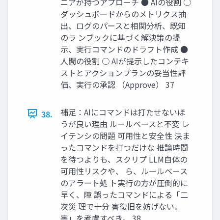
ニアが持つアプローチ ● AIの役割 ○
ダッシュボードからのメトリクス抽
出、ログのパースと相関分析、既知
のラ ンブックに基づく解決策の提
示、実行コマンドのドラフト作成 ●
人間の役割 ○ AIが提示したコンテキ
ストとアクションプランの妥当性評
価、実行の承認 （Approve） 37
補足：AIにコマンドは打たせないほ
38.
うが良い理由 ルールベースと不変 レ
イテンシの問題 可用性と安全性 決ま
ったコマンドを打つだけな 推論時間
を待つよりも、スクリプ LLM自体の
可用性リスクや、 ら、ルールベース
のアラート処 ト実行の方が圧倒的に
早く、障 誤ったコマンドによる「二
次災 理で十分 害復旧を妨げない。
害」を考慮すべき。 38