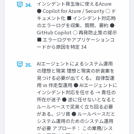
インシデント発生後に使えるAzure
34.
● Copilot for Azure / Security ○ ド
キュメント化 ■ インシデント対応時
のエラーログを収集、質問、要約 ●
GitHub Copilot ○ 再発防止策の提示
■ エラーログやアプリケーションコ
ードから原因を特定 34
AIエージェントによるシステム運用
35.
の理想と現実 理想と現実の折衷案を
見つける必要が出てくる。 自律型運
用 vs 伴走型運用 ● AIエージェントに
インシデント対応を任せる → 責任の
所在が迷子 ● 逆に任せないとなると
ルールベースで泥臭く立ち回る必要
がある。ジリ貧 ● ルールベースだと
システム運用のためのシステム運用
が必要 アプローチ： この業務/シス