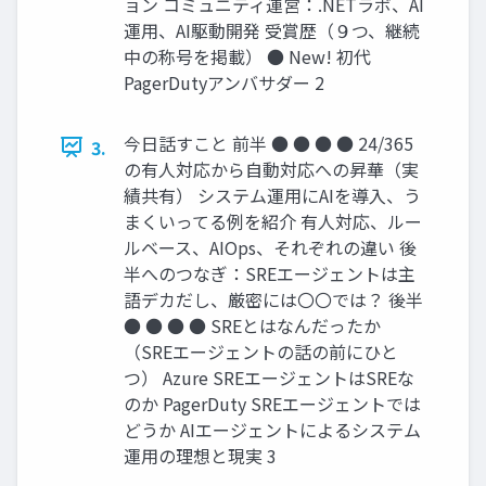
ョン コミュニティ運営：.NETラボ、AI
運用、AI駆動開発 受賞歴（９つ、継続
中の称号を掲載） ● New! 初代
PagerDutyアンバサダー 2
今日話すこと 前半 ● ● ● ● 24/365
3.
の有人対応から自動対応への昇華（実
績共有） システム運用にAIを導入、う
まくいってる例を紹介 有人対応、ルー
ルベース、AIOps、それぞれの違い 後
半へのつなぎ：SREエージェントは主
語デカだし、厳密には〇〇では？ 後半
● ● ● ● SREとはなんだったか
（SREエージェントの話の前にひと
つ） Azure SREエージェントはSREな
のか PagerDuty SREエージェントでは
どうか AIエージェントによるシステム
運用の理想と現実 3