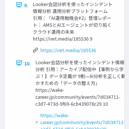
Looker会話分析を使ったインシデント
9.
情報分析 運用分析プラットフォーム
引用：「AI運用勉強会#2」登壇レポー
ト： AMSとAIエージェントが切り拓く
クラウド運用の未来
https://iret.media/185536 9
https://iret.media/185536
Looker会話分析を使ったインシデント情報
10.
分析 引用：アーカイブ配信中【事例から学
ぶ！】データ定義が 9割—AI分析を正しく動
かすための「データの整え方」
https://wake-
career.jp/community/events/7d034711-
c3d7-473d-9f69-6cb439078c29 10
https://wake-
career.jp/community/events/7d034711-
c3d7-473d-9f69-6cb439078c29