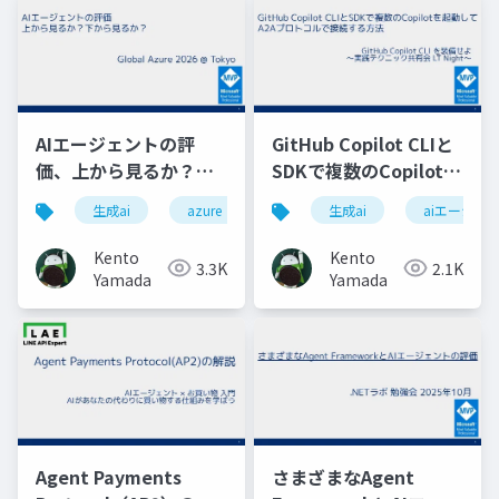
AIエージェントの評
GitHub Copilot CLIと
価、上から見るか？下
SDKで複数のCopilotを
から見るか？
起動してA2Aプロトコ
生成ai
azure
aiエージェント評価
生成ai
aiエージェ
ルで接続する方法
Kento
Kento
3.3K
2.1K
Yamada
Yamada
Agent Payments
さまざまなAgent