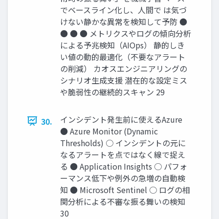
でベースライン化し、人間で は気づ
けない静かな異常を検知して予防 ●
● ● ● メトリクスやログの傾向分析
による予兆検知（AIOps） 静的しき
い値の動的最適化（不要なアラート
の削減） カオスエンジニアリングの
シナリオ生成支援 潜在的な設定ミス
や脆弱性の継続的スキャン 29
インシデント発生前に使えるAzure
30.
● Azure Monitor (Dynamic
Thresholds) ○ インシデントの元に
なるアラートを点ではなく線で捉え
る ● Application Insights ○ パフォ
ーマンス低下や例外の急増の自動検
知 ● Microsoft Sentinel ○ ログの相
関分析による不審な振る舞いの検知
30