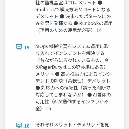
社の監視基盤はコレ メリット ●
Runbookで解決方法がコードになる
デメリット ● 決まったパターンにの
み効果を発揮する ● Runbookの運用
（運用のための運用が必要） 14
AIOps 機械学習をシステム運用に取
15.
り入れてインシデントを解決する
（昔ながらに言われているもの、今
のPagerDutyはこの延長線にある）
メリット ● 高い推論力によるインシ
デントの解決（柔軟性） デメリット
● 対応力への信頼性（誤った判断で
対応してしまわないか） ● AI自体の
可用性（AIが動作するインフラが不
全） 15
それぞれメリット・デメリットを見
16.