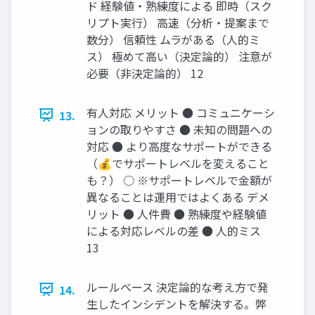
ド 経験値・熟練度による 即時（スク
リプト実行） 高速（分析・提案まで
数分） 信頼性 ムラがある（人的ミ
ス） 極めて高い（決定論的） 注意が
必要（非決定論的） 12
有人対応 メリット ● コミュニケーシ
13.
ョンの取りやすさ ● 未知の問題への
対応 ● より高度なサポートができる
（💰でサポートレベルを変えること
も？） ○ ※サポートレベルで金額が
異なることは運用ではよくある デメ
リット ● 人件費 ● 熟練度や経験値
による対応レベルの差 ● 人的ミス
13
ルールベース 決定論的な考え方で発
14.
生したインシデントを解決する。弊