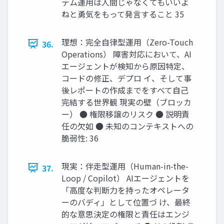
テム運用は人間じゃなくてもいいよ
ねと勇気をもって発言すること 35
理想：完全自律型運用（Zero-Touch
36.
Operations） 障害対応において、AI
エージェントが検知から原因特定、
コードの修正、デプロ イ、そして事
後レポートの作成までをすべて自己
完結する世界観 現実の壁（ブロッカ
ー） ● 権限移譲のリスク ● 説明責
任の欠如 ● 未知のコンテキストへの
脆弱性: 36
現実：伴走型運用（Human-in-the-
37.
Loop / Copilot） AIエージェントを
「高度な判断力を持ったオペレータ
ーのバディ」として位置づ け、最終
的な意思決定の権限と責任はエンジ