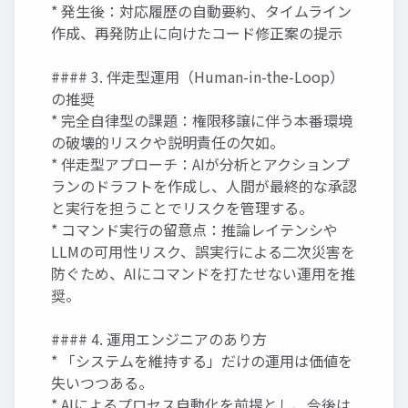
* 発生後：対応履歴の自動要約、タイムライン
作成、再発防止に向けたコード修正案の提示
#### 3. 伴走型運用（Human-in-the-Loop）
の推奨
* 完全自律型の課題：権限移譲に伴う本番環境
の破壊的リスクや説明責任の欠如。
* 伴走型アプローチ：AIが分析とアクションプ
ランのドラフトを作成し、人間が最終的な承認
と実行を担うことでリスクを管理する。
* コマンド実行の留意点：推論レイテンシや
LLMの可用性リスク、誤実行による二次災害を
防ぐため、AIにコマンドを打たせない運用を推
奨。
#### 4. 運用エンジニアのあり方
* 「システムを維持する」だけの運用は価値を
失いつつある。
* AIによるプロセス自動化を前提とし、今後は