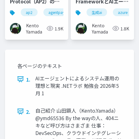
Protocol（AP2）の解
FrameworkとAIエージ
説
ェントの評価
ap2
agentpaymentsprotocol
生成ai
google cloud
azure
Kento
Kento
1.9K
1.8K
Yamada
Yamada
各ページのテキスト
AIエージェントによるシステム運用の
1.
理想と現実 .NETラボ 勉強会 2026年5
月 1
自己紹介 山田顕人（Kento.Yamada）
2.
@ymd65536 By the wayの人、404ニ
キなど呼び方はさまざま 仕事：
DevSecOps、クラウドインテグレーシ