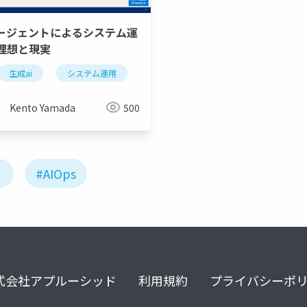
エージェントによるシステム運
理想と現実
生成ai
システム運用
システム運用
azure
aiエージェント
azure
a
Kento Yamada
500
#AIOps
式会社アプルーシッド
利用規約
プライバシーポ