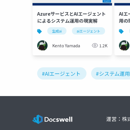
AzureサービスとAIエージェント
AI
によるシステム運用の現実解
用の
生成ai
aiエージェント
システム
Kento Yamada
1.2K
#AIエージェント
#システム運用
運営：株