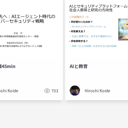
45min
AIと教育
oshi Koide
703
Hiroshi Koide