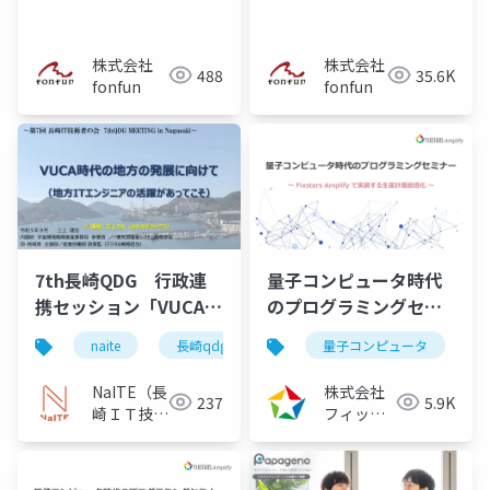
ス）
株式会社
株式会社
488
35.6K
fonfun
fonfun
7th長崎QDG 行政連
量子コンピュータ時代
携セッション「VUCA時
のプログラミングセミ
代の地方の発展に向け
ナー ～Fixstars
naite
長崎qdg
量子コンピュータ
て（地方ITエンジニア
Amplifyで実装する生
の活躍があってこ
産計画最適化～
NaITE（長
株式会社
237
5.9K
そ）」）
（2023/09/07）
崎ＩＴ技術
フィック
者会）
スターズ