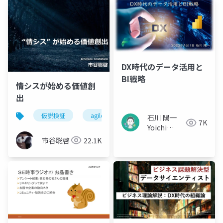
践書
DX時代のデータ活用と
BI戦略
情シスが始める価値創
出
仮説検証
agile
石川 陽一
7K
Yoichi
Ishikawa
市谷聡啓
22.1K