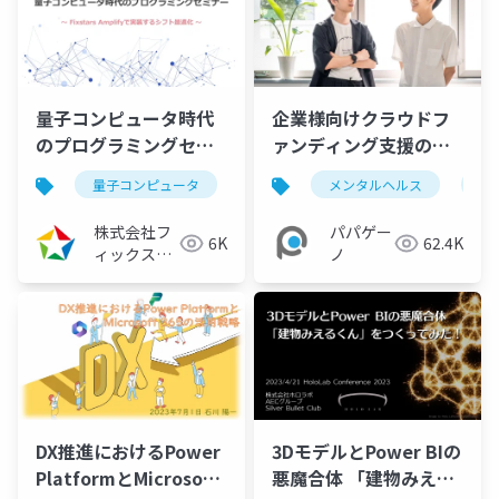
量子コンピュータ時代
企業様向けクラウドフ
のプログラミングセミ
ァンディング支援のご
ナー ～Fixstars
提案【パパゲーノ】
量子コンピュータ
量子アニーリング
メンタルヘルス
イジングマ
障
Amplifyで実装するシ
フト最適化～
株式会社フ
パパゲー
6K
62.4K
（2023/08/10）
ィックスタ
ノ
ーズ
3DモデルとPower BIの
DX推進におけるPower
悪魔合体 「建物みえる
PlatformとMicrosoft