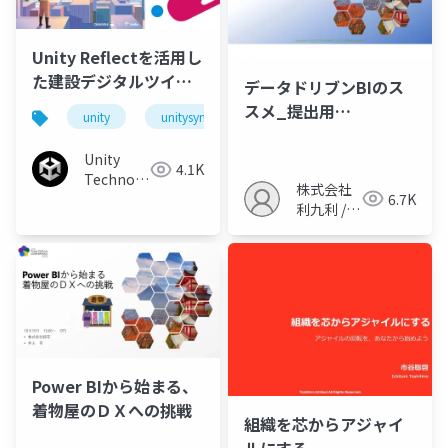
Unity Reflectを活用し
た建設デジタルツイン
データドリブンBIのス
の最前線と将来ビジョ
スメ_提出用
unity
unitysync
ン
_20221020c
Unity
4.1K
Technologies
株式会社
6.7K
Japan
利九利 /
アイティ
エス・プ
レザント
合同会社
鈴木 貴雄
Power BIから始まる、
着物屋のＤＸへの挑戦
組織を芯からアジャイ
ルにする