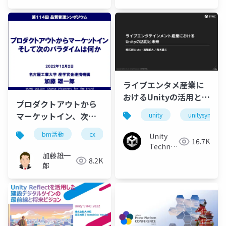
ライブエンタメ産業に
おけるUnityの活用と未
プロダクトアウトから
来
マーケットイン、次の
unity
unitysync
パラダイムは何か
bm活動
cx
dx
ux
しくみづくり
Unity
16.7K
Technologies
加藤雄一
Japan
8.2K
郎