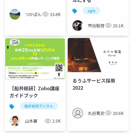
agile
つかぽん
33.8K
市谷聡啓
20.1K
るうふサービス採用
2022
【船井総研】Zoho講座
ガイドブック
船井総研デジタル
zoho
dx
リスキル
丸谷篤史
20.6K
山本翼
2.5K