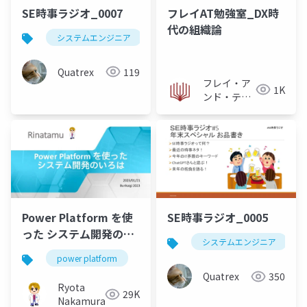
SE時事ラジオ_0007
フレイAT勉強室_DX時
代の組織論
システムエンジニア
時事
リスキリング
d
Quatrex
119
フレイ・ア
1K
ンド・テク
ノロジーズ
株式会社
Power Platform を使
SE時事ラジオ_0005
った システム開発のい
システムエンジニア
ろは
power platform
lowcode
nocode
内製
Quatrex
350
Ryota
29K
Nakamura