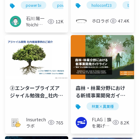
くん」をつくってみ
365の活用戦略
holoconf23
bim
power bi
power platform
microsoft 365
た！
石川 陽一
ホロラボ
47.4K
12K
Yoichi
Ishikawa
②エンタープライズア
森林・林業分野におけ
ジャイル勉強会_社内推
る新規事業開発ガイド
進取組
ライン
林業×異業種
Insurtech
FLAG｜旗
765
8.2K
ラボ
を掲げる
イノベー
ターの実