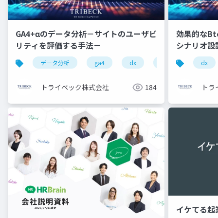
GA4+αのデータ分析－サイトのユーザビ
効果的なB
リティを評価する手法－
シナリオ設
データ分析
ga4
dx
アクセスログ分析
dx
トライベック株式会社
184
トラ
イケてる起