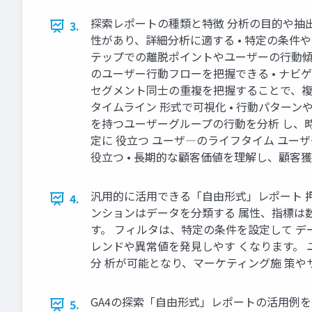
探索レポートの種類と特徴 分析の目的や抽出
3.
性があり、詳細分析に適する • 特定の条件
テップでの離脱ポイントやユーザーの行動傾向
のユーザー行動フローを把握できる • ナビ
セグメント同士の重複を把握することで、複
タイムライン 形式で可視化 • 行動パター
を持つユーザーグループの行動を分析 し、
定に 役立つ ユーザ―のライフタイム ユー
役立つ • 長期的な顧客価値を理解し、顧客
汎用的に活用できる「自由形式」レポート 押
4.
ンションはデータを分類する 属性、指標は
す。 フィルタは、特定の条件を設定して 
レンドや異常値を発見しやす くなります。 
分 析が可能となり、マーケティング施 策や
GA4の探索「自由形式」レポートの活用例を
5.