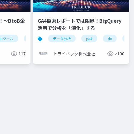
～BtoB企
GA4探索レポートでは限界！BigQuery
活用で分析を「深化」する
maツール
営業
データ分析
ga4
dx
big
117
トライベック株式会社
>100