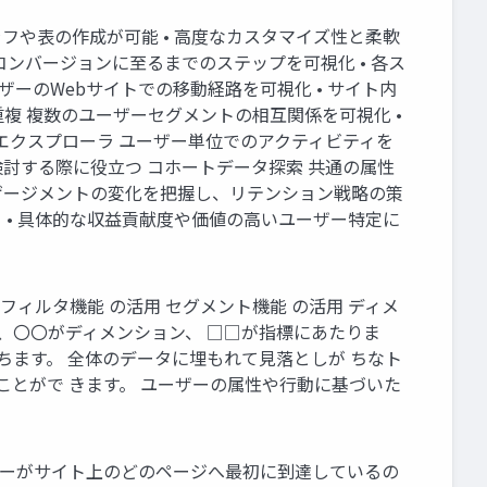
フや表の作成が可能 • 高度なカスタマイズ性と柔軟
コンバージョンに至るまでのステップを可視化 • 各ス
ーのWebサイトでの移動経路を可視化 • サイト内
複 複数のユーザーセグメントの相互関係を可視化 •
エクスプローラ ユーザー単位でのアクティビティを
検討する際に役立つ コホートデータ探索 共通の属性
ンゲージメントの変化を把握し、リテンション戦略の策
 • 具体的な収益貢献度や価値の高いユーザー特定に
ィルタ機能 の活用 セグメント機能 の活用 ディメ
、〇〇がディメンション、 □□が指標にあたりま
ちます。 全体のデータに埋もれて見落としが ちなト
ことがで きます。 ユーザーの属性や行動に基づいた
ーザーがサイト上のどのページへ最初に到達しているの