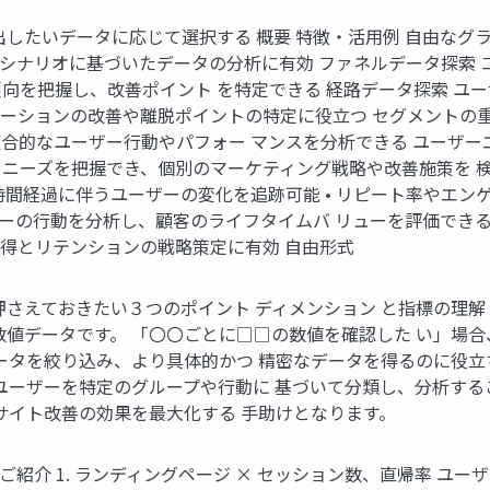
したいデータに応じて選択する 概要 特徴・活用例 自由なグラ
やシナリオに基づいたデータの分析に有効 ファネルデータ探索 
を把握し、改善ポイント を特定できる 経路データ探索 ユーザ
ゲーションの改善や離脱ポイントの特定に役立つ セグメントの重
合的なユーザー行動やパフォー マンスを分析できる ユーザー
ンやニーズを把握でき、個別のマーケティング戦略や改善施策を 
時間経過に伴うユーザーの変化を追跡可能 • リピート率やエ
ザーの行動を分析し、顧客のライフタイムバ リューを評価できる
獲得とリテンションの戦略策定に有効 自由形式
さえておきたい３つのポイント ディメンション と指標の理解 フ
数値データです。 「〇〇ごとに□□の数値を確認した い」場合
データを絞り込み、より具体的かつ 精密なデータを得るのに役立
ユーザーを特定のグループや行動に 基づいて分類し、分析する
サイト改善の効果を最大化する 手助けとなります。
ご紹介 1. ランディングページ × セッション数、直帰率 ユ