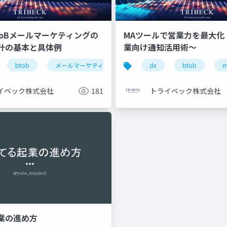
toBメールマーケティングの
MAツールで営業力を最大化！
計の基本と具体例
業向け通知活用術～
ヒューリスティック評価
btob
メールマーケティング
dx
btob
イベック株式会社
181
トライベック株式会社
業の進め方