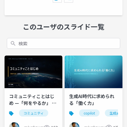
このユーザのスライド一覧
検索
生成AI時代に求められ
コミュニティことはじ
る「働く力」
め —「何をやるか」 の
前に 「なぜやりたいの
copilot
生成ai
コミュニティ
か」 を言葉にする