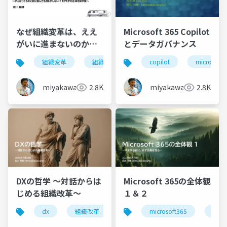
なぜ組織変革は、ええ
Microsoft 365 Copilot
がいに進まないのか？
とデータガバナンス
〜がんばってるのに前
組織変革
組織改革
power platform
copilot
microsoft 
に進んでる感じがしな
い!? モヤモヤの正体を
miyakawayuho
2.8K
miyakawayuho
2.8K
探す旅〜
DXの哲学 ～対話からは
Microsoft 365の全体観
じめる組織改革～
１＆２
dx
組織改革
microsoft365
pow