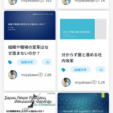
miyakawayuho
1K
miyakawayuho
163
組織や職場の変革はな
ぜ進まないのか？
分からず屋と進める社
内改革
組織改革
dx
組織改革
dx
miyakawayuho
2.8K
miyakawayuho
5.2K