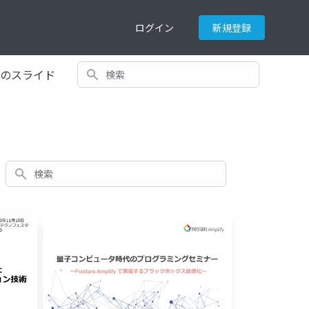
ログイン
新規登録
検索
てのスライド
検索