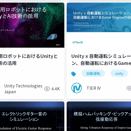
用ロボットにおけるUnityと
Unity x 自動運転シミュレ
技術の活用
ン、自動運転におけるGam
Engineの役割
自動運転
unity
Unity Technologies
TIER IV
4.4K
Japan