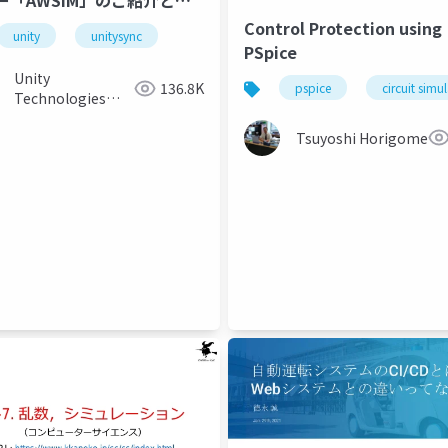
ー「AWSIM」のご紹介と実
例
Control Protection using
loud
unity
unitysync
PSpice
Unity
136.8K
pspice
circuit simu
Technologies
Japan
Tsuyoshi Horigome