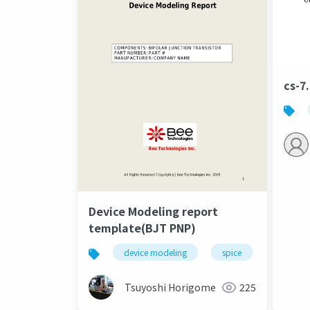
cs
Device Modeling report
template(BJT PNP)
device modeling
spice
bee tech
Tsuyoshi Horigome
225