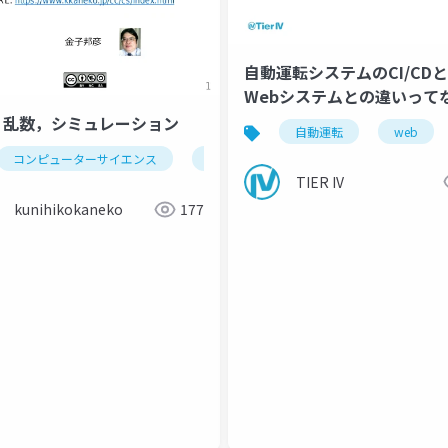
自動運転システムのCI/CDと
Webシステムとの違いって
だ
-7. 乱数，シミュレーション
自動運転
web
コンピューターサイエンス
乱数
シミュレーション
exc
TIER IV
kunihikokaneko
177
nologies