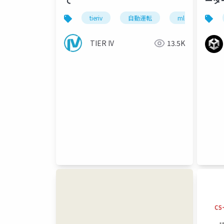
て
ータ
装事
tieriv
自動運転
mlops
c
TIER IV
13.5K