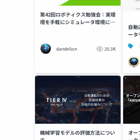
第42回ロボティクス勉強会：実環
境を手軽にシミュレータ環境に持
自動
ってくるpointcloud2gazebo
ータ
dandelion
20.3K
機械学習モデルの評価方法につい
オー