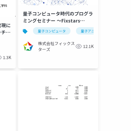
量子コンピュータ時代のプログラ
ミングセミナー ～Fixstars
実現に
Amplifyで実装するブラックボッ
量子コンピュータ
量子アニーリング
イジ
ッチシ
クス最適化～
（2023/10/12） 学術・開発研
ータ
船舶操縦性能
株式会社フィックス
12.1K
究者向け
ターズ
1.3K