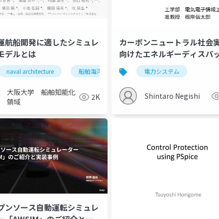
運航船開発に適したシミュレ
カーボンニュートラル社会
モデルとは
向けたエネルギーディスパ
ミュレーション技術
naval architecture
船舶海洋工学
自動運航船
電力システム
シミュレ
大阪大学 船舶知能化
Shintaro Negishi
2K
領域
プンソース自動運転シミュレ