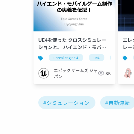
UE4を使った クロスシミュレー
エレ
ションと、 ハイエンド・モバイ
レーシ
ルゲーム制作の奥義を伝授！
unreal engine 4
ue4
mobile
エピック ゲームズ ジャ
8K
パン
#シミュレーション
#自動運転