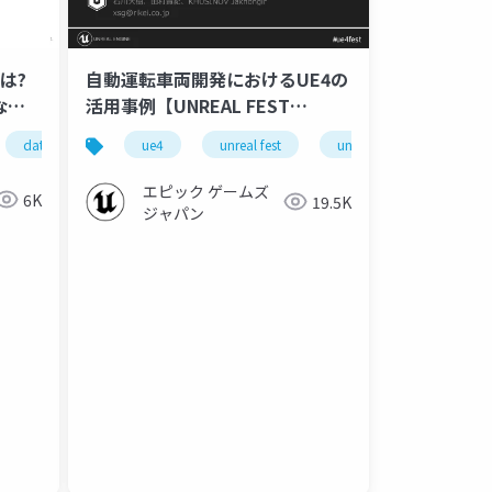
は?
自動運転車両開発におけるUE4の
なん
活用事例【UNREAL FEST
EXTREME 2020 WINTER】
data
cicd
ue4
unreal fest
unreal fest extreme 2020 
el
円周率
ランダムな到着
分布
エピック ゲームズ
6K
19.5K
ジャパン