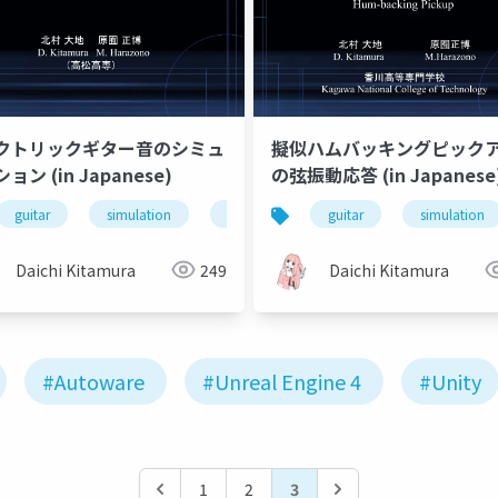
クトリックギター音のシミュ
擬似ハムバッキングピック
ョン (in Japanese)
の弦振動応答 (in Japanese
guitar
cloth
simulation
pickup
guitar
simulation
Daichi Kitamura
249
Daichi Kitamura
#Autoware
#Unreal Engine 4
#Unity
1
2
3