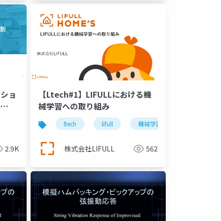
ーショ
【Ltech#1】LIFULLにおける機
e
械学習への取り組み
ltech
lifull
機械学習
ai
2.9K
株式会社LIFULL
562