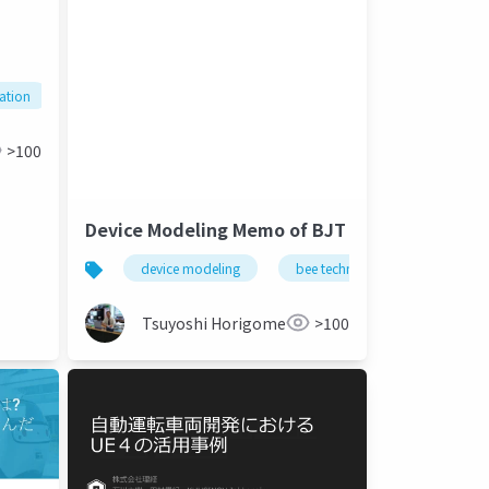
lation
bee technologies
spice
>100
Device Modeling Memo of BJT
device modeling
bee technologies
spice
Tsuyoshi Horigome
>100