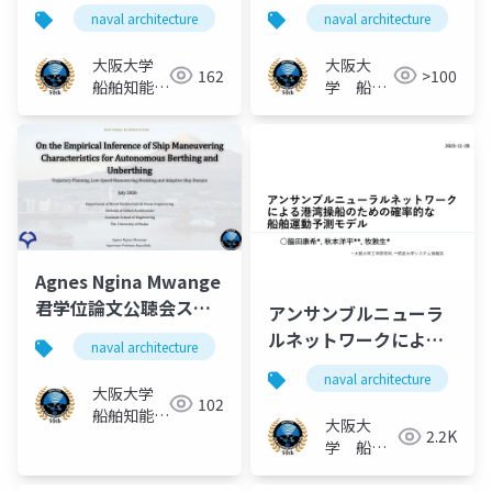
船の実現を加速する特
船の自動化に向けた人
naval architecture
船舶海洋工学
naval architecture
自動運航船
殊舵と可変ピッチプロ
工ニューラルネットワ
ペラを組み合わせた自
ークを用いた船舶操縦
大阪大学
大阪大
162
>100
動制御手法
モデルと軌道追従制御
船舶知能化
学 船舶
領域
知能化領
域
Agnes Ngina Mwange
君学位論文公聴会スラ
アンサンブルニューラ
イド On the
ルネットワークによる
naval architecture
自動運航船
船舶操縦性
Empirical Inference
港湾操船のための確率
naval architecture
of Ship Maneuvering
的な船舶運動予測モデ
大阪大学
102
Characteristics for
船舶知能化
ル
大阪大
2.2K
Autonomous
領域
学 船舶
Berthing and
知能化領
Unberthing
域