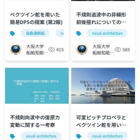
ベクツイン舵を⽤いた
不規則追波中の非線形
簡易DPSの提案 (第2報)
前後揺れについての一
考察
自動運航船
naval architecture
naval architecture
船舶海洋工学
大阪大学
大阪大学
415
585
船舶知能化
船舶知能化
領域
領域
不規則向波中の復原⼒
可変ピッチプロペラと
変動に関する⼀考察
ベクツイン舵を⽤いた
簡易DP 操船のための仮
naval architecture
船舶海洋工学
naval architecture
ship stability
想ポッドスラスタの開