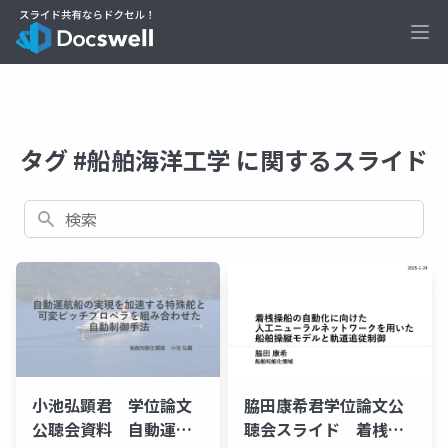
Ope
タグ #船舶海洋工学 に関するスライド
検索
小池弘顕君 学位論文
脇田康希君学位論文公
公聴会資料 自動運航
聴会スライド 着桟操