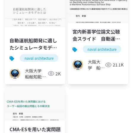
宮内新喜学位論文公聴
会スライド 自動運航
自動運航船開発に適し
船の実現に向けた離着
たシミュレータモデル
naval architecture
桟操船の動的モデルと
とは
naval architecture
船舶海洋工学
自動運航船
経路計画の最適化
大阪大
21.1K
学 船舶
大阪大学
2K
知能化領
船舶知能化
域
領域
CMA-ESを用いた実問題