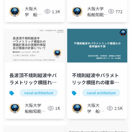
発
大阪大
大阪大学
1.3K
772
学 船舶
船舶知能化
知能化領
領域
域
⻑波頂不規則縦波中パ
不規則縦波中パラメト
ラメトリック横揺れの
リック横揺れの確率論
理論計算法の実験的検
的予測
naval architecture
船舶海洋工学
naval architecture
ship stability
証及び極値の計算につ
いて
大阪大学
大阪大
1K
2.5K
船舶知能化
学 船舶
領域
知能化領
域