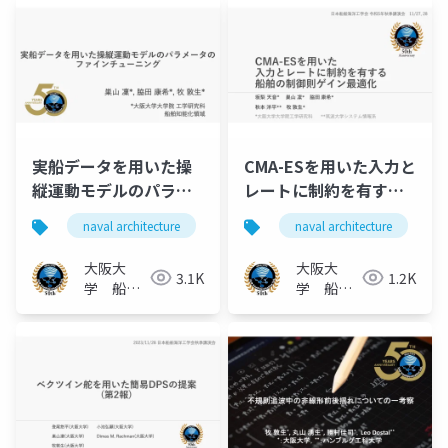
実船データを⽤いた操
CMA-ESを⽤いた⼊⼒と
縦運動モデルのパラメ
レートに制約を有する
ータのファインチュー
船舶の制御則ゲイン最
naval architecture
船舶海洋工学
naval architecture
船舶操縦性
ニング
適化
大阪大
大阪大
3.1K
1.2K
学 船舶
学 船舶
知能化領
知能化領
域
域