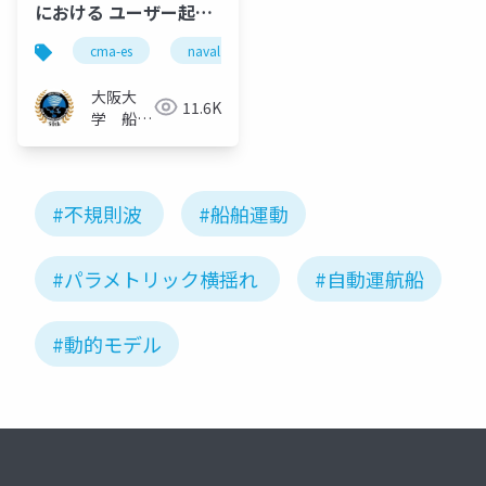
における ユーザー起因
の頻出問題とその解決
cma-es
naval architecture
船舶海洋工学
法
大阪大
11.6K
学 船舶
知能化領
域
#不規則波
#船舶運動
#パラメトリック横揺れ
#自動運航船
#動的モデル