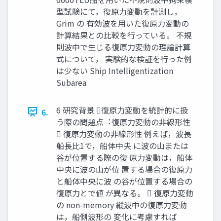
型試験にて，復原⼒変動を計測し，
Grim の 有効波を⽤いた復原⼒変動の
計算結果との⽐較を⾏っている。 不規
則波中で⽣じる復原⼒変動の理論計算
式について， 実験的な検証を⾏った例
は少ない Ship Intelligentization
Subarea
6 研究背景 復原⼒変動を統計的に扱
6.
う際の問題点︓復原⼒変動の⾮線形性
 復原⼒変動の⾮線形性 例えば，波⻑
船⻑⽐1で，船体中央 に波の⼭または
⾕が位置する際の復 原⼒変動は，船体
中央に波の⼭が位 置する場合の復原⼒
と船体中央に波 の⾕が位置する場合の
復原⼒とで値 が異なる。  復原⼒変動
の non-memory 縦波中の復原⼒変動
は，船側波形の 変化に考慮すれば