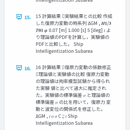
15 計算結果 実験結果との⽐較 作成
15.
した復原⼒変動の時系列 ΔGM , 𝑯𝟏/𝟑
𝑻𝟎𝟏 𝝓 0.07 [m] 1.000 [s] 5 [deg] 𝑡 よ
り理論値のPDFを計算し，実験値の
PDFと⽐較した。 Ship
Intelligentization Subarea
16 計算結果 復原⼒変動の係数修正
16.
理論値と実験値の⽐較 復原⼒変動
の理論値は拘束模型試験から得られ
た実験 値と⽐べて過⼤に推定され
た。実験値の標準偏差 𝜎 と理論値の
標準偏差 𝜎 の⽐を⽤いて，復原⼒ 変
動と波変位の関係式を修正した。
ΔGM , 𝑡 𝜎 𝜎 C 𝜁 𝑡 Ship
Intelligentization Subarea