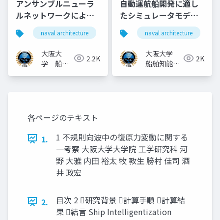
アンサンブルニューラ
自動運航船開発に適し
ルネットワークによる
たシミュレータモデル
港湾操船のための確率
とは
naval architecture
船舶海洋工学
naval architecture
船舶操縦性
的な船舶運動予測モデ
ル
大阪大
大阪大学
2.2K
2K
学 船舶
船舶知能化
知能化領
領域
域
各ページのテキスト
1 不規則向波中の復原⼒変動に関する
1.
⼀考察 ⼤阪⼤学⼤学院 ⼯学研究科 河
野 ⼤雅 内⽥ 裕太 牧 敦⽣ 勝村 佳司 酒
井 政宏
⽬次 2 研究背景 計算⼿順 計算結
2.
果 結⾔ Ship Intelligentization