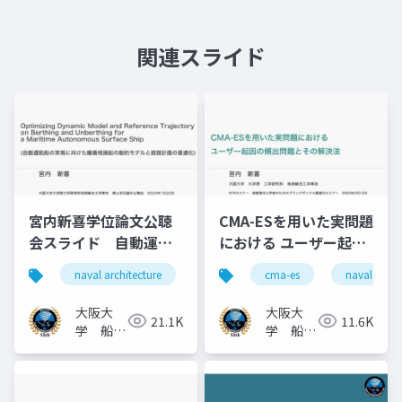
関連スライド
宮内新喜学位論文公聴
CMA-ESを用いた実問題
会スライド 自動運航
における ユーザー起因
船の実現に向けた離着
の頻出問題とその解決
naval architecture
船舶海洋工学
cma-es
ph.d.
naval archi
学
桟操船の動的モデルと
法
経路計画の最適化
大阪大
大阪大
21.1K
11.6K
学 船舶
学 船舶
知能化領
知能化領
域
域