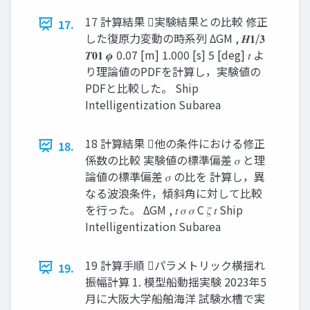
17 計算結果 実験結果との⽐較 修正
17.
した復原⼒変動の時系列 ΔGM , 𝑯𝟏/𝟑
𝑻𝟎𝟏 𝝓 0.07 [m] 1.000 [s] 5 [deg] 𝑡 よ
り理論値のPDFを計算し，実験値の
PDFと⽐較した。 Ship
Intelligentization Subarea
18 計算結果 他の条件における修正
18.
係数の⽐較 実験値の標準偏差 𝜎 と理
論値の標準偏差 𝜎 の⽐を 計算し，異
なる波浪条件，傾斜⾓に対して⽐較
を⾏った。 ΔGM , 𝑡 𝜎 𝜎 C 𝜁 𝑡 Ship
Intelligentization Subarea
19 計算⼿順 パラメトリック横揺れ
19.
振幅計算 1. 模型船動揺実験 2023年5
⽉に⼤阪⼤学船舶海洋 試験⽔槽で実