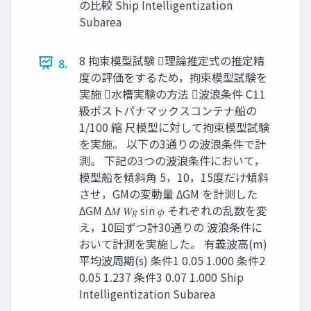
の⽐較 Ship Intelligentization
Subarea
8 拘束模型試験 理論推定式の推定精
8.
度の評価をするため，拘束模型試験を
実施 ⽔槽実験の⽅法 波浪条件 C11
級ポストパナマックスコンテナ船の
1/100 縮 尺模型に対して拘束模型試験
を実施。 以下の3通りの波浪条件で計
測。 下記の3つの波浪条件において，
模型船を傾斜⾓ 5，10，15度だけ傾斜
させ，GMの変動量 ΔGM を計測した
ΔGM Δ𝑀 𝑊𝑔 sin 𝜙 それぞれの乱数を変
え，10回ずつ計30通りの 波浪条件に
おいて計測を実施した。 有義波⾼(m)
平均波周期(s) 条件1 0.05 1.000 条件2
0.05 1.237 条件3 0.07 1.000 Ship
Intelligentization Subarea