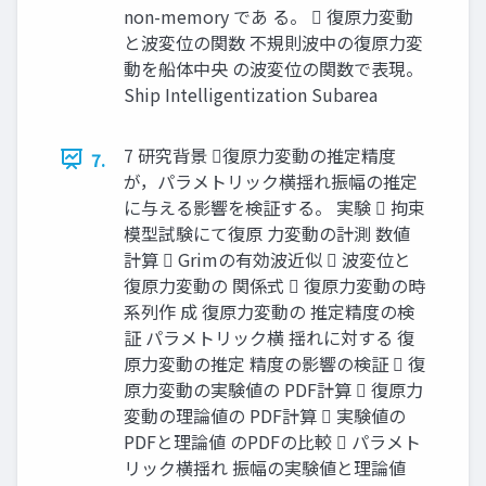
non-memory であ る。  復原⼒変動
と波変位の関数 不規則波中の復原⼒変
動を船体中央 の波変位の関数で表現。
Ship Intelligentization Subarea
7 研究背景 復原⼒変動の推定精度
7.
が，パラメトリック横揺れ振幅の推定
に与える影響を検証する。 実験  拘束
模型試験にて復原 ⼒変動の計測 数値
計算  Grimの有効波近似  波変位と
復原⼒変動の 関係式  復原⼒変動の時
系列作 成 復原⼒変動の 推定精度の検
証 パラメトリック横 揺れに対する 復
原⼒変動の推定 精度の影響の検証  復
原⼒変動の実験値の PDF計算  復原⼒
変動の理論値の PDF計算  実験値の
PDFと理論値 のPDFの⽐較  パラメト
リック横揺れ 振幅の実験値と理論値