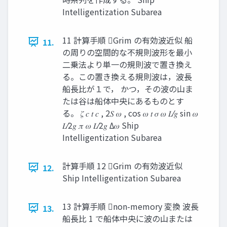
Intelligentization Subarea
11 計算⼿順 Grim の有効波近似 船
11.
の周りの空間的な不規則波形を最⼩
⼆乗法より単⼀の規則波で置き換え
る。この置き換える規則波は，波⻑
船⻑⽐が１で， かつ，その波の⼭ま
たは⾕は船体中央にあるものとす
る。 𝜁 𝑐 𝑡 𝑐 , 2𝑆 𝜔 , cos 𝜔 𝑡 𝜎 𝜔 𝐿⁄𝑔 sin 𝜔
𝐿⁄2𝑔 𝜋 𝜔 𝐿⁄2𝑔 Δ𝜔 Ship
Intelligentization Subarea
計算⼿順 12 Grim の有効波近似
12.
Ship Intelligentization Subarea
13 計算⼿順 non-memory 変換 波⻑
13.
船⻑⽐ 1 で船体中央に波の⼭または