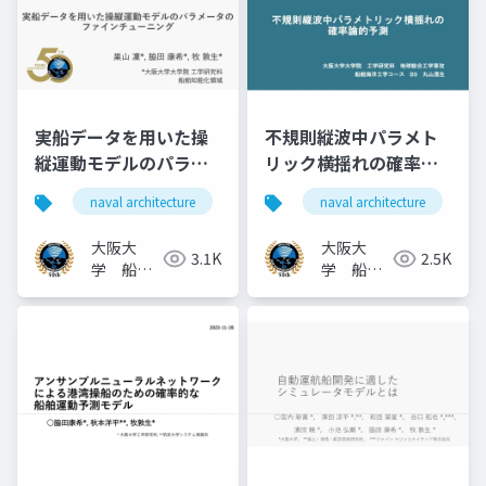
実船データを⽤いた操
不規則縦波中パラメト
縦運動モデルのパラメ
リック横揺れの確率論
ータのファインチュー
的予測
naval architecture
船舶海洋工学
naval architecture
船舶操縦性
ニング
大阪大
大阪大
3.1K
2.5K
学 船舶
学 船舶
知能化領
知能化領
域
域