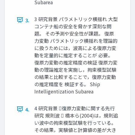
Subarea
3 研究背景 パラメトリック横揺れ ⼤型
3.
コンテナ船の安全を脅かす深刻な問
題。 その予測や安全性が課題。 復原
⼒変動 パラメトリック横揺れを理論的
に扱うためには，波⾼による復原⼒変
動を定量的に推定することが 必要。
復原⼒変動の推定精度の検証 復原⼒変
動の理論推定を実施し，拘束模型試験
の結果と⽐較することで，復原⼒変動
の推定精度を 検証する。 Ship
Intelligentization Subarea
4 研究背景 復原⼒変動に関する先⾏
4.
研究 規則波  橋本ら(2004)は，規則追
い波中の拘束模型試験を⾏っている。
その結果，実験値と計算値の差が⼤き