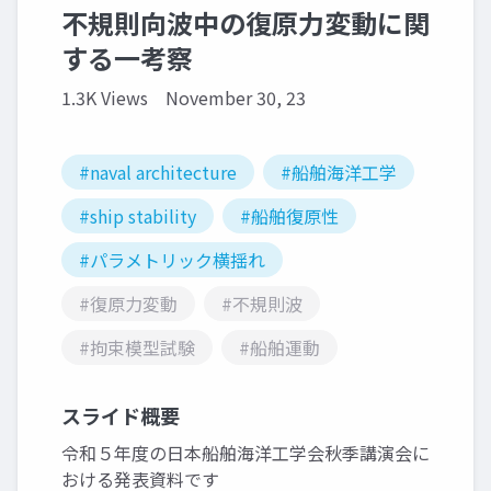
不規則向波中の復原⼒変動に関
する⼀考察
1.3K Views
November 30, 23
#naval architecture
#船舶海洋工学
#ship stability
#船舶復原性
#パラメトリック横揺れ
#復原力変動
#不規則波
#拘束模型試験
#船舶運動
スライド概要
令和５年度の日本船舶海洋工学会秋季講演会に
おける発表資料です