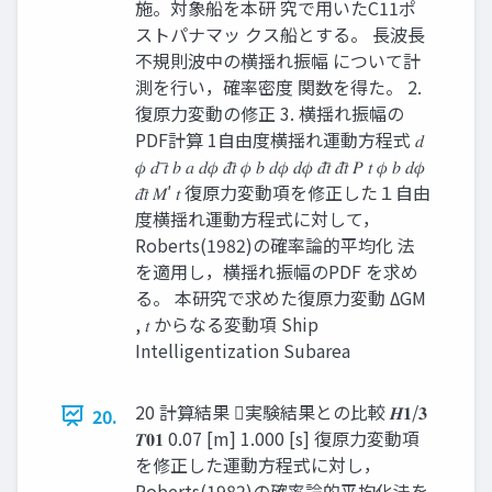
施。対象船を本研 究で⽤いたC11ポ
ストパナマッ クス船とする。 ⻑波⻑
不規則波中の横揺れ振幅 について計
測を⾏い，確率密度 関数を得た。 2.
復原⼒変動の修正 3. 横揺れ振幅の
PDF計算 1⾃由度横揺れ運動⽅程式 𝑑
𝜙 𝑑 𝑡̅ 𝑏 𝑎 𝑑𝜙 𝑑𝑡̅ 𝜙 𝑏 𝑑𝜙 𝑑𝜙 𝑑𝑡̅ 𝑑𝑡̅ 𝑃 𝑡 𝜙 𝑏 𝑑𝜙
𝑑𝑡̅ 𝑀′ 𝑡 復原⼒変動項を修正した１⾃由
度横揺れ運動⽅程式に対して，
Roberts(1982)の確率論的平均化 法
を適⽤し，横揺れ振幅のPDF を求め
る。 本研究で求めた復原⼒変動 ΔGM
, 𝑡 からなる変動項 Ship
Intelligentization Subarea
20 計算結果 実験結果との⽐較 𝑯𝟏/𝟑
20.
𝑻𝟎𝟏 0.07 [m] 1.000 [s] 復原⼒変動項
を修正した運動⽅程式に対し，
Roberts(1982)の確率論的平均化法を