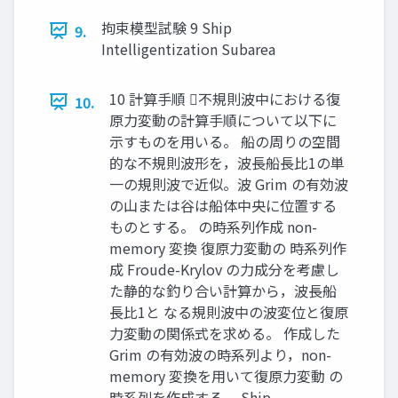
拘束模型試験 9 Ship
9.
Intelligentization Subarea
10 計算⼿順 不規則波中における復
10.
原⼒変動の計算⼿順について以下に
⽰すものを⽤いる。 船の周りの空間
的な不規則波形を，波⻑船⻑⽐1の単
⼀の規則波で近似。波 Grim の有効波
の⼭または⾕は船体中央に位置する
ものとする。 の時系列作成 non-
memory 変換 復原⼒変動の 時系列作
成 Froude-Krylov の⼒成分を考慮し
た静的な釣り合い計算から，波⻑船
⻑⽐1と なる規則波中の波変位と復原
⼒変動の関係式を求める。 作成した
Grim の有効波の時系列より，non-
memory 変換を⽤いて復原⼒変動 の
時系列を作成する。 Ship