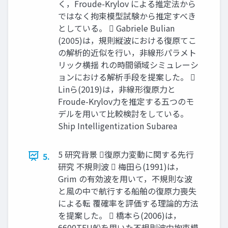
く，Froude-Krylov による推定法から
ではなく拘束模型試験から推定すべき
としている。  Gabriele Bulian
(2005)は，規則縦波における復原てこ
の解析的近似を⾏い，⾮線形パラメト
リック横揺 れの時間領域シミュレーシ
ョンにおける解析⼿段を提案した。 
Linら(2019)は，⾮線形復原⼒と
Froude-Krylov⼒を推定する五つのモ
デルを⽤いて⽐較検討をしている。
Ship Intelligentization Subarea
5 研究背景 復原⼒変動に関する先⾏
5.
研究 不規則波  梅⽥ら(1991)は，
Grim の有効波を⽤いて，不規則な波
と⾵の中で航⾏する船舶の復原⼒喪失
による転 覆確率を評価する理論的⽅法
を提案した。  橋本ら(2006)は，
6600TEU船を⽤いた不規則波中拘束模