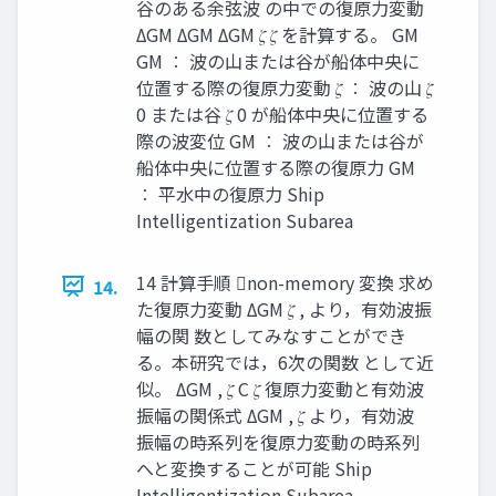
⾕のある余弦波 の中での復原⼒変動
ΔGM ΔGM ΔGM 𝜁 𝜁 を計算する。 GM
GM ∶ 波の山または谷が船体中央に
位置する際の復原力変動 𝜁 ∶ 波の山 𝜁
0 または谷 𝜁 0 が船体中央に位置する
際の波変位 GM ∶ 波の山または谷が
船体中央に位置する際の復原力 GM
∶ 平水中の復原力 Ship
Intelligentization Subarea
14 計算⼿順 non-memory 変換 求め
14.
た復原⼒変動 ΔGM 𝜁 , より，有効波振
幅の関 数としてみなすことができ
る。本研究では，6次の関数 として近
似。 ΔGM , 𝜁 C 𝜁 復原⼒変動と有効波
振幅の関係式 ΔGM , 𝜁 より，有効波
振幅の時系列を復原⼒変動の時系列
へと変換することが可能 Ship
Intelligentization Subarea