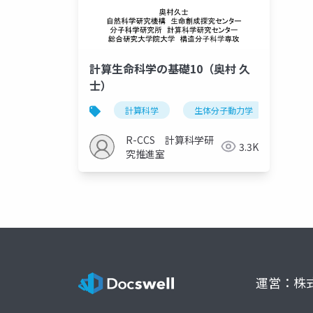
計算生命科学の基礎10（奥村 久
士）
計算科学
生体分子動力学
シミ
R-CCS 計算科学研
3.3K
究推進室
運営：株