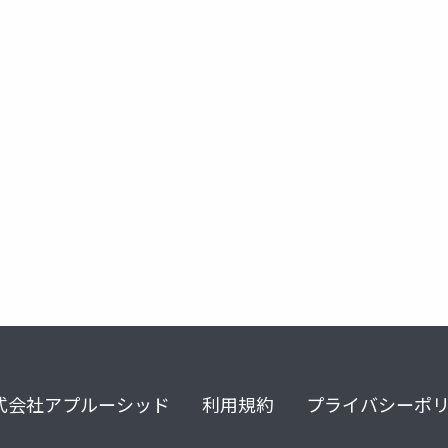
ュレーション
時間発展方法
統計アンサンブル
構造サンプ
式会社アプルーシッド
利用規約
プライバシーポ