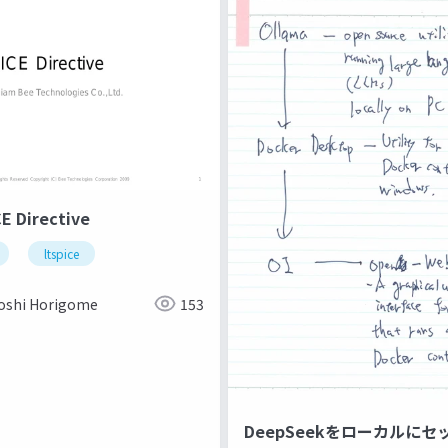
E Directive
ltspice
oshi Horigome
153
DeepSeekをローカルに