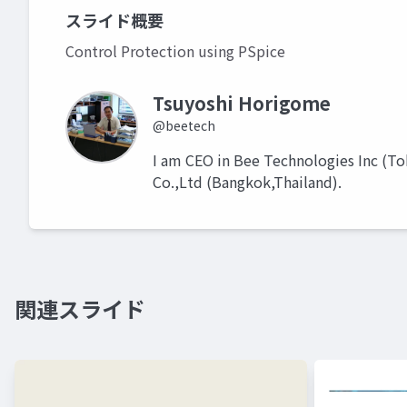
スライド概要
Control Protection using PSpice
Tsuyoshi Horigome
@beetech
I am CEO in Bee Technologies Inc (To
Co.,Ltd (Bangkok,Thailand).
関連スライド