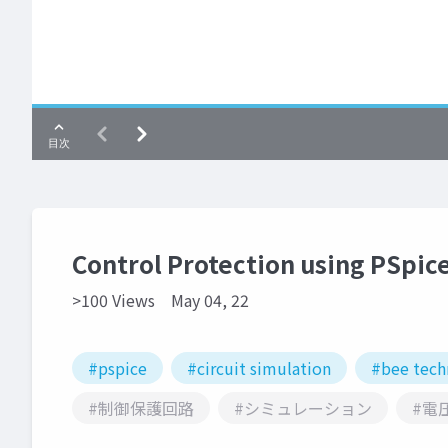
Control Protection using PSpic
>100 Views
May 04, 22
#pspice
#circuit simulation
#bee tech
#制御保護回路
#シミュレーション
#電