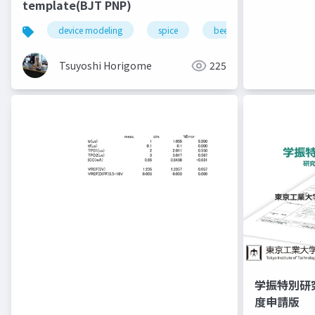
template(BJT PNP)
device modeling
spice
bee technologies
Tsuyoshi Horigome
225
学振特別研
度申請版