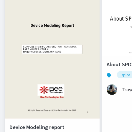
About SPIC
spice
Tsuy
Device Modeling report