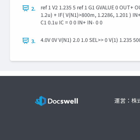
ref 1 V2 1.235 5 ref 1 G1 GVALUE 0 OUT+ O
2.
1.2u) + IF( V(N1)>800m, 1.2286, 1.201 ) 
C1 0.1u IC = 0 0 IN+ IN- 0 0
4.0V 0V V(N1) 2.0 1.0 SEL>> 0 V(1) 1.235 50
3.
運営：株