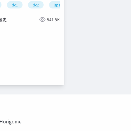
dc1
dc2
jsps
pd
雅史
841.8K
bjt
i Horigome