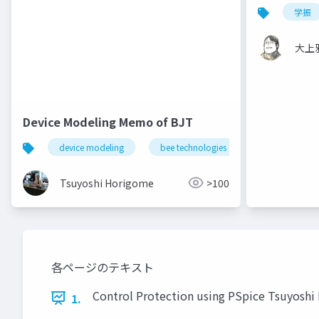
学振
大上
Device Modeling Memo of BJT
device modeling
bee technologies
spice
Tsuyoshi Horigome
>100
各ページのテキスト
Control Protection using PSpice Tsuyosh
1.