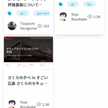
話
評価基板について
go
epc
ja
_08MAR2025
epc
gan hemt
Yuya
2.2K
Kusakabe
Tsuyoshi
102
Horigome
さくらの夕べ in すごい
広島 さくらのセキュア
モバイルコネクトの裏
側
Yuya
2.3K
Kusakabe