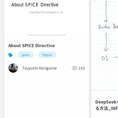
About SPICE Directive
spice
ltspice
Tsuyoshi Horigome
153
DeepSe
る方法_06F