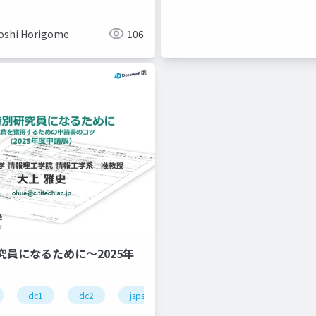
oshi Horigome
106
究員になるために～2025年
dc1
dc2
jsps
pd