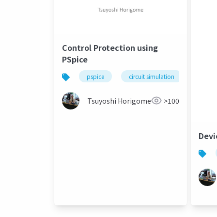
Control Protection using
PSpice
pspice
circuit simulation
bee te
Tsuyoshi Horigome
>100
Devi