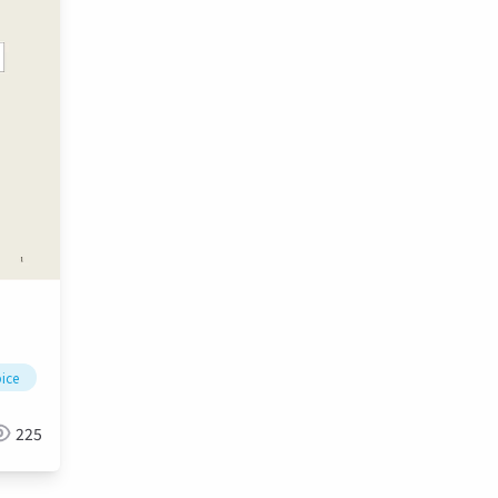
pice
bee technologies
225