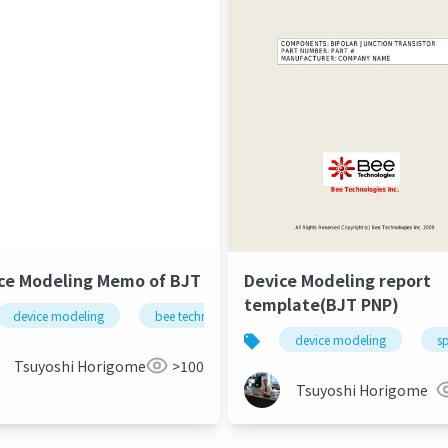
chnologies
spice
ce Modeling Memo of BJT
Device Modeling report
template(BJT PNP)
device modeling
bee technologies
spice
bjt
device modeling
s
Tsuyoshi Horigome
>100
Tsuyoshi Horigome