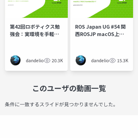
第42回ロボティクス勉
ROS Japan UG #54 関
強会：実環境を手軽に
西ROSJP macOS上で
シミュレータ環境に持
ROS 2 Humbleを動か
ってくる
す
pointcloud2gazebo
dandelion
20.3K
dandelion
15.3K
このユーザの動画一覧
条件に一致するスライドが見つかりませんでした。