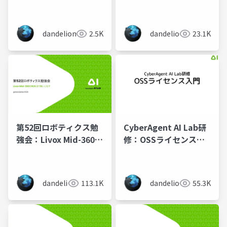
研究開発・ROS 2教育
をアシストする
kachaka-ros2-dev-
dandelion
2.5K
dandelion
23.1K
kit
第52回ロボティクス勉
CyberAgent AI Lab研
強会：Livox Mid-360を
修：OSSライセンス入
ROS 2で使いこなす
門
dandelion
113.1K
dandelion
55.3K