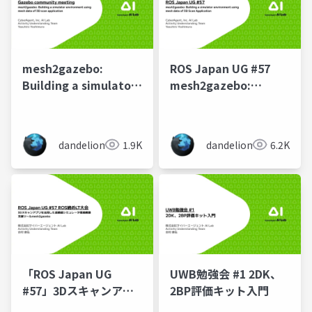
mesh2gazebo:
ROS Japan UG #57
Building a simulator
mesh2gazebo:
environment using
Building a simulator
mesh data of 3D scan
environment using
application
mesh data of 3D
dandelion
1.9K
dandelion
6.2K
Scan Application
「ROS Japan UG
UWB勉強会 #1 2DK、
#57」3Dスキャンアプ
2BP評価キット入門
リを活用した高精細シ