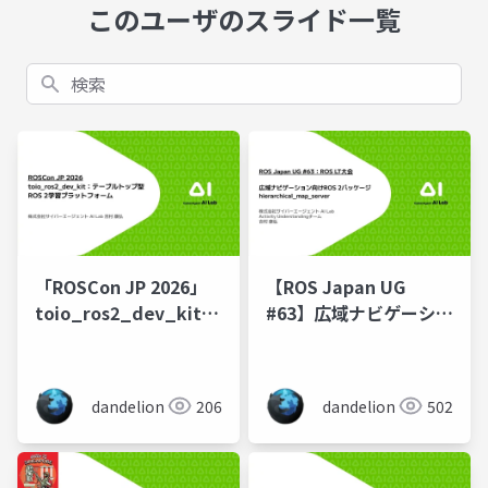
このユーザのスライド一覧
検索
「ROSCon JP 2026」
【ROS Japan UG
toio_ros2_dev_kit：
#63】広域ナビゲーショ
テーブルトップ型ROS
ン向けROS 2パッケー
2学習プラットフォーム
ジ
hierarchical_map_server
dandelion
206
dandelion
502