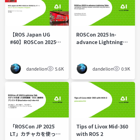
【ROS Japan UG
ROSCon 2025 In-
#60】ROSCon 2025参
advance Lightning
加レポート
Talks: mesh2gazebo:
Building a simulator
environment using
dandelion
5.6K
dandelion
0.9K
mesh data of 3D
Scan Application
「ROSCon JP 2025
Tips of Livox Mid-360
LT」カチャカを使った
with ROS 2