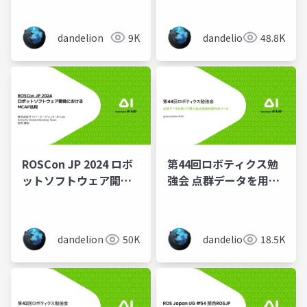
ミュレータ環境構築支
援ツール
dandelion
9K
dandelion
48.8K
mesh2gazebo
ROSCon JP 2024 ロボ
第44回ロボティクス勉
ットソフトウェア開発
強会 点群データを用い
におけるMCAP活用
た侵入禁止領域地図作
成ツール
dandelion
50K
dandelion
18.5K