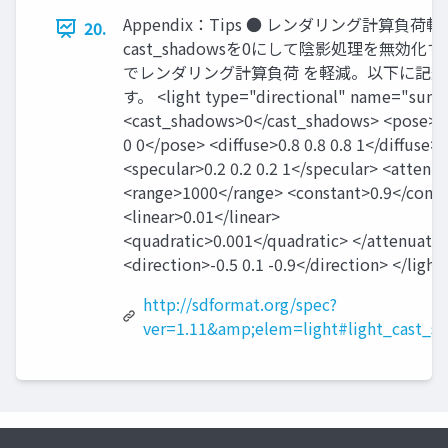
Appendix：Tips ● レンダリング計算負荷軽
20.
cast_shadowsを0にして陰影処理を無効化
でレンダリング計算負荷 を軽減。以下に記
す。 <light type="directional" name="sun"
<cast_shadows>0</cast_shadows> <pose>0 
0 0</pose> <diffuse>0.8 0.8 0.8 1</diffuse>
<specular>0.2 0.2 0.2 1</specular> <attenu
<range>1000</range> <constant>0.9</const
<linear>0.01</linear>
<quadratic>0.001</quadratic> </attenuati
<direction>-0.5 0.1 -0.9</direction> </light
http://sdformat.org/spec?
ver=1.11&amp;elem=light#light_cast_s