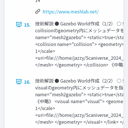
14
https://www.meshlab.net/
技術解説 ● Gazebo World作成（1/2） ○ 
15.
collisionのgeometry内にメッシュデータを
name="mesh2gazebo"> <static>true</stati
<collision name="collision"> <geometry> 
1</scale>
<uri>file:///home/jazzy/Scaniverse_2024_
</mesh> </geometry> </collision> 《中略》 
技術解説 ● Gazebo World作成（2/2） ○ 
16.
visualのgeometry内にメッシュデータを指定
name="mesh2gazebo"> <static>true</stati
《中略》 <visual name="visual"> <geometry
1</scale>
<uri>file:///home/jazzy/Scaniverse_2024_
</mesh> </geometry> </visual> </link> </