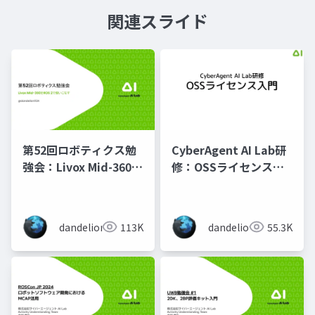
関連スライド
第52回ロボティクス勉
CyberAgent AI Lab研
強会：Livox Mid-360を
修：OSSライセンス入
ROS 2で使いこなす
門
dandelion
113K
dandelion
55.3K