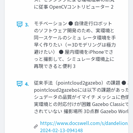
に従事 OpenCVコントリビューター 2
モチベーション ● 自律走行ロボット
3.
のソフトウェア開発のため、実環境と
同一スケールのシミュ レータ環境を手
早く作りたい（＝3Dモデリングは極力
避けたい） ● 屋内環境をiPhoneでさ
っと撮影して、シミュレータ環境上に
再現できると便利 3
従来手法（pointcloud2gazebo）の課題 ●
4.
pointcloud2gazeboには以下の課題があった 
シュデータの品質がイマイチ メッシュに色情
実環境との対応付けが困難 Gazebo Classic
されていない 撮影場所 3D点群 Gazebo World 
https://www.docswell.com/s/dandelion1
2024-02-13-094148