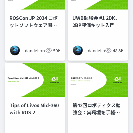
ROSCon JP 2024 ロボ
UWB勉強会 #1 2DK、
ットソフトウェア開発
2BP評価キット入門
におけるMCAP活用
dandelion
50K
dandelion
48.8K
Tips of Livox Mid-360
第42回ロボティクス勉
with ROS 2
強会：実環境を手軽に
シミュレータ環境に持
ってくる