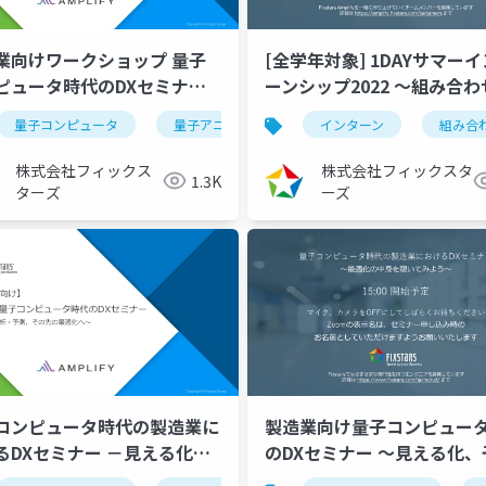
業向けワークショップ 量子
[全学年対象] 1DAYサマー
ピュータ時代のDXセミナー
ーンシップ2022 ～組み合わ
場内搬送経路最適化の中身を
適化問題講習会～
量子コンピュータ
量子アニーリング
インターン
イジングマシン
組み合
みよう～（2022/08/24）
（2022/08/08）
株式会社フィックス
株式会社フィックスタ
1.3K
ターズ
ーズ
コンピュータ時代の製造業に
製造業向け量子コンピュー
るDXセミナー －見える化、
のDXセミナー ～見える化、
・分析、その先の最適化へ－
測・分析、その先の最適化