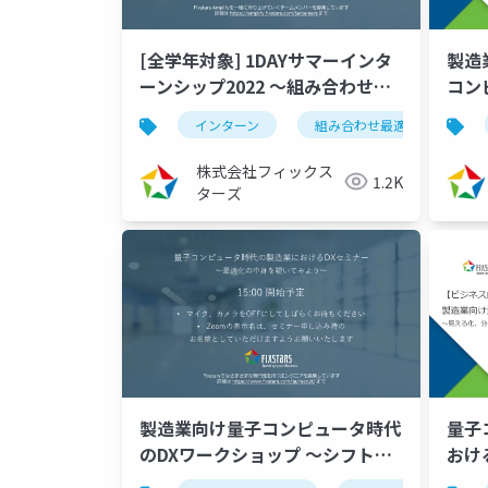
[全学年対象] 1DAYサマーインタ
製造
ーンシップ2022 ～組み合わせ最
コン
適化問題講習会～
～工
インターン
組み合わせ最適化
（2022/09/09）
覗いて
株式会社フィックス
1.2K
ターズ
製造業向け量子コンピュータ時代
量子
のDXワークショップ ～シフト最
おけ
適化の中身を覗いてみよう～
予測