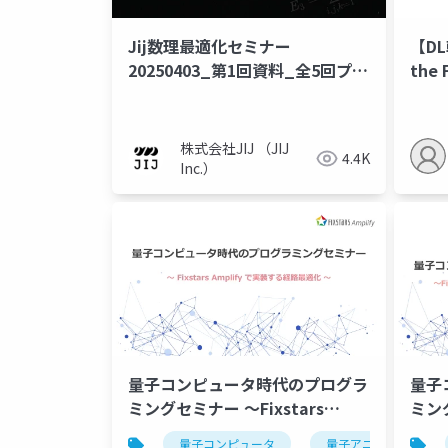
Jij数理最適化セミナー
【DL
20250403_第1回資料_全5回プロ
the 
ダクトセミナー
a Q
株式会社JIJ （JIJ
4.4K
Inc.）
量子コンピュータ時代のプログラ
量子
ミングセミナー ～Fixstars
ミング
Amplifyで実装する経路最適化～
Am
量子コンピュータ
量子アニーリング