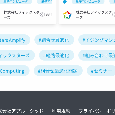
ズ
量子コンピュータ
量子アニーリング
量子コンピュータ
イジングマシン
22/05/25）
（2022/03/23）
株式会社フィックスタ
株式会社フィックスタ
882
ーズ
ーズ
tars Amplify
#組合せ最適化
#イジングマシ
ィックスターズ
#経路最適化
#組み合わせ最
Computing
#組合せ最適化問題
#セミナー
式会社アプルーシッド
利用規約
プライバシーポ