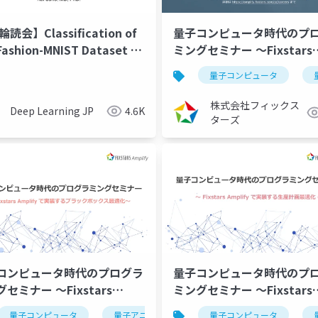
輪読会】Classification of
量子コンピュータ時代のプ
Fashion-MNIST Dataset on
ミングセミナー ～Fixstars
uantum Computer
Amplifyで実装する生産計
量子コンピュータ
化～（2024/01/11）
株式会社フィックス
Deep Learning JP
4.6K
ターズ
コンピュータ時代のプログラ
量子コンピュータ時代のプ
セミナー ～Fixstars
ミングセミナー ～Fixstars
plifyで実装するブラックボッ
Amplifyで実装する生産計
量子コンピュータ
イジングマシン
組合せ最適化
量子アニーリング
最適化
量子コンピュータ
イジングマシン
製造業