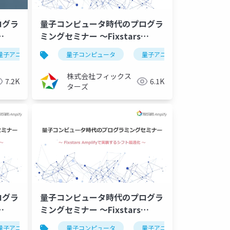
ログラ
量子コンピュータ時代のプログラ
ミングセミナー ～Fixstars
画最適
Amplifyで実装するシフト最適化
量子アニーリング
量子コンピュータ
イジングマシン
fixstarsamplifyシリーズ
量子アニーリング
イジ
～（2023/12/07）
株式会社フィックス
7.2K
6.1K
ターズ
ログラ
量子コンピュータ時代のプログラ
ミングセミナー ～Fixstars
画最適
Amplifyで実装するシフト最適化
組合せ最適化
量子アニーリング
物流業
物流
最適化
量子コンピュータ
イジングマシン
搬送車
python
デジタルトランスフォーメーショ
生産計画
量子アニーリング
機械学習
最適化
fmqa
イジ