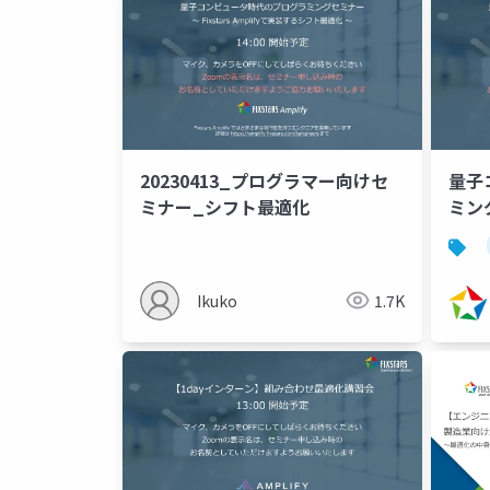
20230413_プログラマー向けセ
量子
ミナー_シフト最適化
ミング
Am
～（2
Ikuko
1.7K