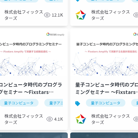
最適化～
化～（2023/09/07）
23/10/12） 学術・開発研
株式会社フィックス
株式会社フィックス
12.1K
向け
ターズ
ターズ
コンピュータ時代のプログラ
量子コンピュータ時代のプ
セミナー ～Fixstars
ミングセミナー ～Fixstars
plifyで実装する経路最適化～
Amplifyで実装する生産計
量子コンピュータ
イジングマシン
ブラックボックス最適化
量子アニーリング
量子コンピュータ
イジングマシン
組合せ最適化
23/07/13）
化～（2023/05/18）
株式会社フィックス
株式会社フィックス
4.1K
ターズ
ターズ