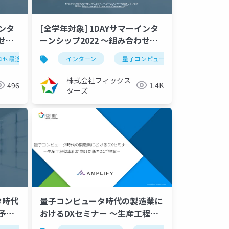
インタ
[全学年対象] 1DAYサマーインタ
せ最
ーンシップ2022 ～組み合わせ最
適化問題講習会～
わせ最適化
インターン
量子コンピュータ
（2022/07/25）
株式会社フィックス
496
1.4K
ターズ
タ時代
量子コンピュータ時代の製造業に
予
おけるDXセミナー ～生産工程効
へ～
率化に向けた新たなご提案～