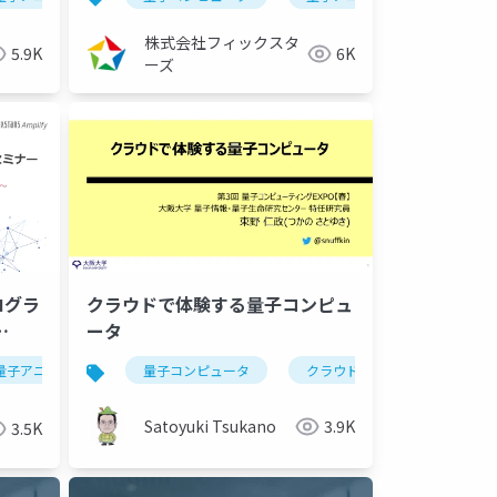
～（2023/08/10）
株式会社フィックスタ
5.9K
6K
ーズ
ログラ
クラウドで体験する量子コンピュ
ータ
画最適
最適化
量子アニーリング
最適化
python
python
量子コンピュータ
イジングマシン
工場
fmqa
組合わせ最適化
組み合わせ最適化
クラウド
機械学習
材料
ixstarsam
fmq
Satoyuki Tsukano
3.9K
3.5K