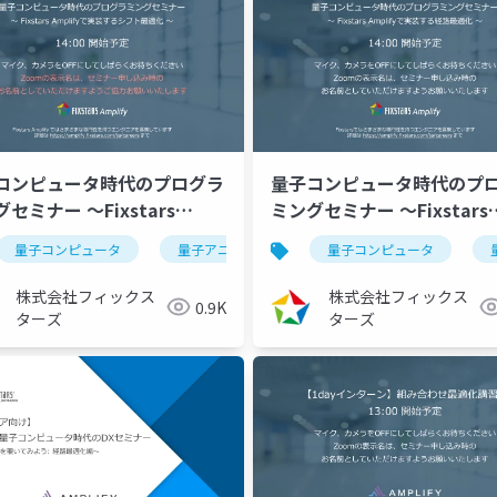
コンピュータ時代のプログラ
量子コンピュータ時代のプ
セミナー ～Fixstars
ミングセミナー ～Fixstars
plifyで実装するシフト最適化
Amplifyで実装する経路最
量子コンピュータ
量子アニーリング
量子コンピュータ
イジングマシン
023/04/13）
（2023/03/16）
株式会社フィックス
株式会社フィックス
0.9K
ターズ
ターズ