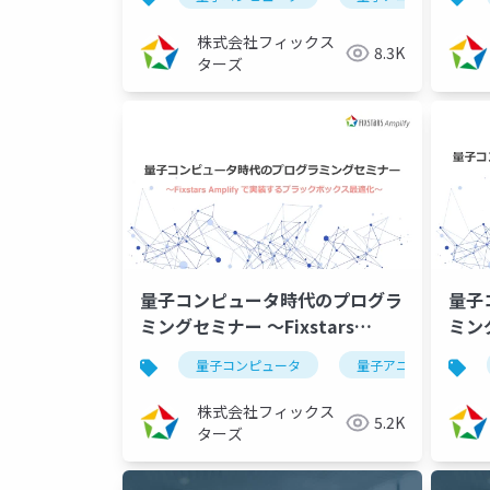
（2023/11/09）
クス
（20
株式会社フィックス
8.3K
究者
ターズ
量子コンピュータ時代のプログラ
量子
ミングセミナー ～Fixstars
ミング
Amplifyで実装するブラックボッ
Am
量子コンピュータ
量子アニーリング
クス最適化～
（20
（2023/07/27） 学術・開発研
株式会社フィックス
5.2K
究者向け
ターズ