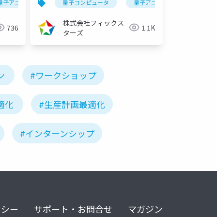
組み合わせ最適化
量子アニーリング
量子コンピュータ
生産計画最適化
イジングマシン
fixstarsamplifyシリーズ
組み合わせ最適化
量子アニーリング
生産
イジ
（2021/10/14）
株式会社フィックス
736
1.1K
ターズ
ン
#ワークショップ
適化
#生産計画最適化
#インターンシップ
リシー
サポート・お問合せ
マガジン