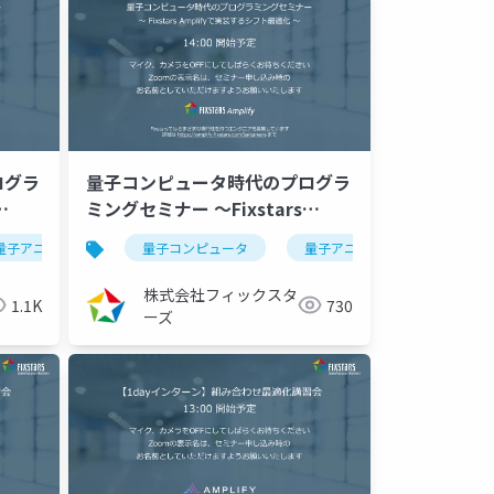
ログラ
量子コンピュータ時代のプログラ
ミングセミナー ～Fixstars
適化～
Amplifyで実装する生産計画最適
python
量子アニーリング
組合せ最適化
量子コンピュータ
イジングマシン
fixstarsamplifyシリーズ
fixstarsamplifyシリーズ
量子アニーリング
イジ
化～（2023/02/16）
株式会社フィックスタ
1.1K
730
ーズ