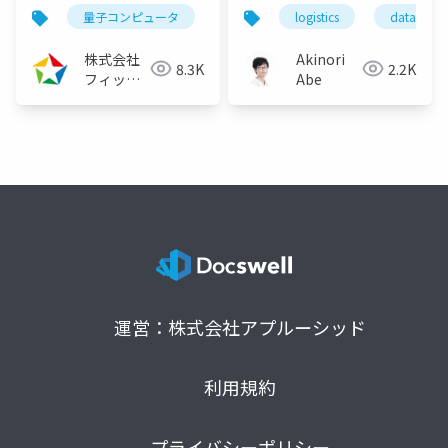
ナー ～Fixstars
量子コンピュータ
量子アニーリング
logistics
イジングマ
data-driv
Amplifyで実装する経
路最適化～
株式会社
Akinori
8.3K
2.2K
（2023/11/09）
フィック
Abe
スターズ
運営：株式会社アプルーシッド
利用規約
プライバシーポリシー