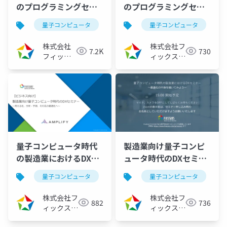
のプログラミングセミ
のプログラミングセミ
ナー ～Fixstars
ナー ～Fixstars
量子コンピュータ
量子アニーリング
量子コンピュータ
イジングマ
Amplifyで実装する生
Amplifyで実装する生
産計画最適化～
産計画最適化～
株式会社
株式会社フ
7.2K
730
（2024/01/11）
（2023/02/16）
フィック
ィックスタ
スターズ
ーズ
量子コンピュータ時代
製造業向け量子コンピ
の製造業におけるDXセ
ュータ時代のDXセミナ
ミナー －見える化、予
ー ～見える化、予測・
量子コンピュータ
量子アニーリング
量子コンピュータ
イジングマ
測・分析、その先の最
分析、その先の最適化
適化へ－
へ～（2022/03/23）
株式会社フ
株式会社フ
882
736
（2022/05/25）
ィックスタ
ィックスタ
ーズ
ーズ