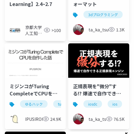
Learning】2.4~2.7
ォーマット
3dプログラミング
京都大学
ta_ka_tsu
1.3K
>100
人工知能
研究会
KaiRA
ミジンコがTuring
正規表現を"微分"す
CompleteでCPUを自
る!? 爆速で自作できる
作した話
正規表現エンジン
ゆるハック
turing complete
iosdc
ios
IPUSIRON
24.9K
ta_ka_tsu
76.5K