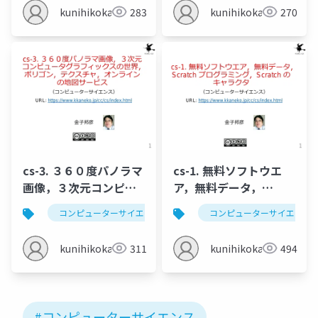
kunihikokaneko
283
kunihikokaneko
270
cs-3. ３６０度パノラマ
cs-1. 無料ソフトウエ
画像，３次元コンピュ
ア，無料データ，
ータグラフィックスの
Scratch プログラミン
コンピューターサイエンス
パノラマ画像
コンピューターサイエンス
コンピ
世界，ポリゴン，テク
グ，Scratch のキャラ
スチャ，オンラインの
クタ
kunihikokaneko
311
kunihikokaneko
494
地図サービス
#コンピューターサイエンス