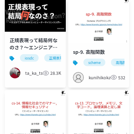
正規表現って結局何な
のさ？〜エンジニアの
sp-9. 高階関数
ためのコンピューター
iosdc
正規表現
regex
コンピューターサ
サイエンス入門〜
scheme
高階関数
ta_ka_tsu
28.3K
kunihikokaneko
532