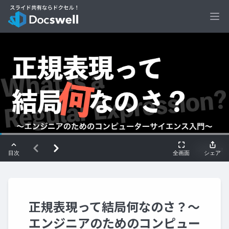
Ope
正規表現って結局何なのさ？〜
エンジニアのためのコンピュー