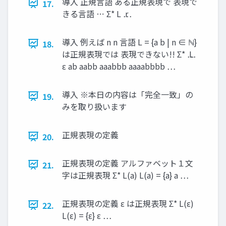
導入 正規言語 ある正規表現で 表現で
17.
きる言語 ⋯ Σ* L ⋯ r
導入 例えば n n 言語 L = {a b | n ∈ ℕ}
18.
は正規表現では 表現できない!! Σ* ⋯ L
ε ab aabb aaabbb aaaabbbb ⋯
導入 ※本日の内容は「完全一致」の
19.
みを取り扱います
正規表現の定義
20.
正規表現の定義 アルファベット１文
21.
字は正規表現 Σ* L(a) L(a) = {a} a ⋯
正規表現の定義 ε は正規表現 Σ* L(ε)
22.
L(ε) = {ε} ε ⋯