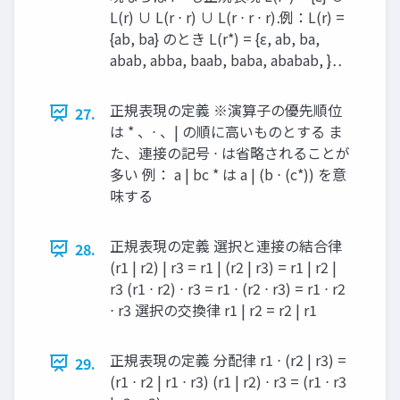
L(r) ∪ L(r ⋅ r) ∪ L(r ⋅ r ⋅ r)⋯ 例：L(r) =
{ab, ba} のとき L(r*) = {ε, ab, ba,
abab, abba, baab, baba, ababab, ⋯}
正規表現の定義 ※演算子の優先順位
27.
は * 、⋅ 、| の順に高いものとする ま
た、連接の記号 ⋅ は省略されることが
多い 例： a | bc * は a | (b ⋅ (c*)) を意
味する
正規表現の定義 選択と連接の結合律
28.
(r1 | r2) | r3 = r1 | (r2 | r3) = r1 | r2 |
r3 (r1 ⋅ r2) ⋅ r3 = r1 ⋅ (r2 ⋅ r3) = r1 ⋅ r2
⋅ r3 選択の交換律 r1 | r2 = r2 | r1
正規表現の定義 分配律 r1 ⋅ (r2 | r3) =
29.
(r1 ⋅ r2 | r1 ⋅ r3) (r1 | r2) ⋅ r3 = (r1 ⋅ r3