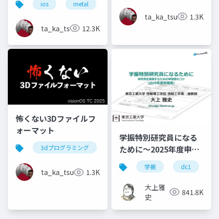
ios
metal
ta_ka_tsu
1.3K
ta_ka_tsu
12.3K
怖くない3Dファイルフ
ォーマット
学振特別研究員になる
ために～2025年度申請
3dプログラミング
コンピューターサイエンス
版
学振
dc1
ta_ka_tsu
1.3K
大上雅
841.8K
史