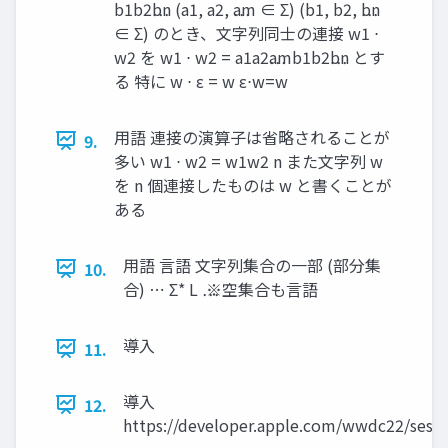
b1b2⋯bn (a1, a2, ⋯am ∈ Σ) (b1, b2, ⋯bn
∈ Σ) のとき、文字列同士の連接 w1 ⋅
w2 を w1 ⋅ w2 = a1a2⋯amb1b2⋯bn とす
る 特に w ⋅ ε = w ε⋅w=w
用語 連接の演算子は省略されることが
9.
多い w1 ⋅ w2 = w1w2 n また文字列 w
を n 個連接したものは w と書くことが
ある
用語 言語 文字列集合の一部 (部分集
10.
合) ⋯ Σ* L ⋯ ※空集合も言語
導入
11.
導入
12.
https://developer.apple.com/wwdc22/sessi