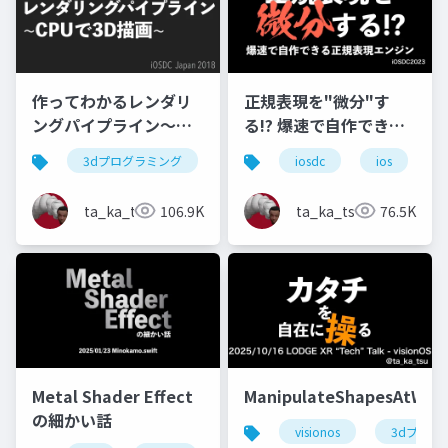
作ってわかるレンダリ
正規表現を"微分"す
ングパイプライン〜
る!? 爆速で自作できる
CPUで3D描画〜
正規表現エンジン
3dプログラミング
ios
iosdc
iosdc
ios
ta_ka_tsu
106.9K
ta_ka_tsu
76.5K
Metal Shader Effect
ManipulateShapesAtWill
の細かい話
visionos
3dプログ