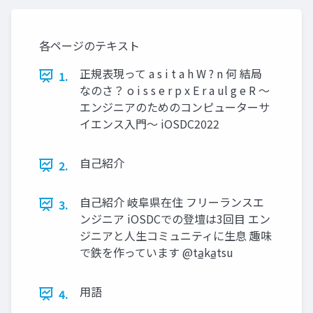
各ページのテキスト
正規表現って a s i t a h W ? n 何 結局
1.
なのさ？ o i s s e r p x E r a ul g e R 〜
エンジニアのためのコンピューターサ
イエンス入門〜 iOSDC2022
自己紹介
2.
自己紹介 岐阜県在住 フリーランスエ
3.
ンジニア iOSDCでの登壇は3回目 エン
ジニアと人生コミュニティに生息 趣味
で鉄を作っています @ta̲ka̲tsu
用語
4.