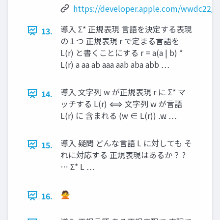
https://developer.apple.com/wwdc22/se
導入 Σ* 正規表現 言語を決定する表現
13.
の１つ 正規表現 r で定まる言語を
L(r) と書くことにする r = a(a | b) *
L(r) a aa ab aaa aab aba abb ⋯
導入 文字列 w が正規表現 r に Σ* マ
14.
ッチする L(r) ⟺ 文字列 w が言語
L(r) に 含まれる (w ∈ L(r)) ⋯ w ⋯
導入 疑問 どんな言語 L に対しても そ
15.
れに対応する 正規表現はあるか？ ?
⋯ Σ* L ⋯
🙅
16.