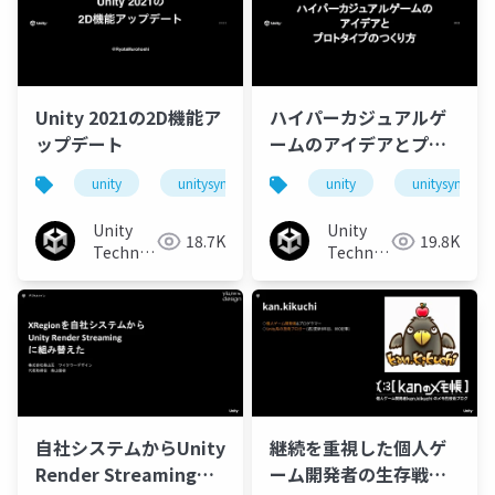
Unity 2021の2D機能ア
ハイパーカジュアルゲ
ップデート
ームのアイデアとプロ
トタイプのつくり方
unity
unitysync
unity
unitysync
Unity
Unity
18.7K
19.8K
Technologies
Technologies
Japan
Japan
自社システムからUnity
継続を重視した個人ゲ
Render Streamingに
ーム開発者の生存戦略