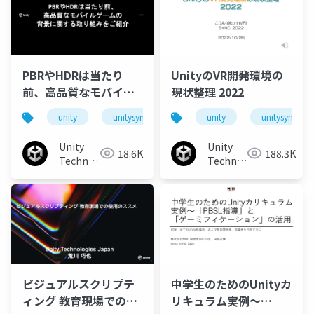
PBRやHDRは当たり
UnityのVR開発環境の
前、高品質なモバイル
現状整理 2022
ゲームの背景に関する
unity
unitysync
unity
unitysync
取り組みをご紹介
Unity
Unity
18.6K
188.3K
Technologies
Technologies
Japan
Japan
ビジュアルスクリプテ
中学生のためのUnityカ
ィング 教育現場での使
リキュラム実例〜