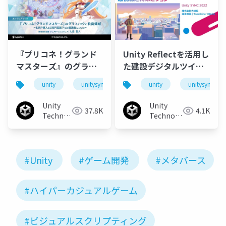
『プリコネ！グランド
Unity Reflectを活用し
マスターズ』のグラフ
た建設デジタルツイン
ィックと負荷低減 URP
の最前線と将来ビジョ
unity
unitysync
unity
unitysync
導入とURP環境下での
ン
最適化について
Unity
Unity
37.8K
4.1K
Technologies
Technologies
Japan
Japan
#Unity
#ゲーム開発
#メタバース
#ハイパーカジュアルゲーム
#ビジュアルスクリプティング