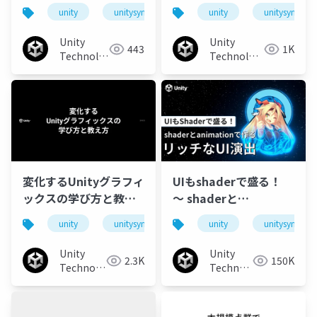
用のススメ
「PBSL指導」と「ゲー
unity
unitysync
unity
unitysync
ミフィケーション」の
活用
Unity
Unity
443
1K
Technologies
Technologies
Japan
Japan
変化するUnityグラフィ
UIもshaderで盛る！
ックスの学び方と教え
〜 shaderと
方
animationで作るリッ
unity
unitysync
unity
unitysync
チなUI演出
Unity
Unity
2.3K
150K
Technologies
Technologies
Japan
Japan