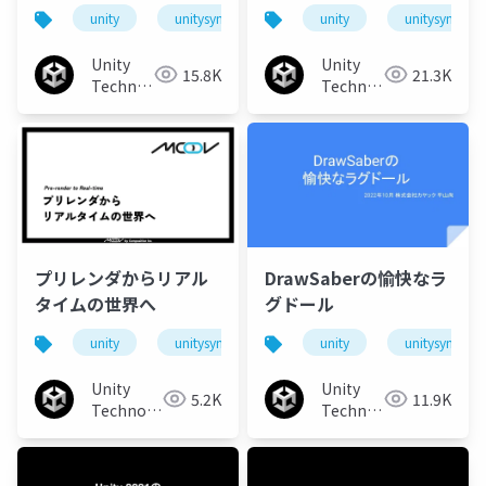
グのススメ
unity
unitysync
unity
unitysync
Unity
Unity
15.8K
21.3K
Technologies
Technologies
Japan
Japan
プリレンダからリアル
DrawSaberの愉快なラ
タイムの世界へ
グドール
unity
unitysync
unity
unitysync
Unity
Unity
5.2K
11.9K
Technologies
Technologies
Japan
Japan