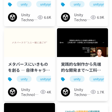
組み替えた
~1人で34本のゲームを
unity
unitysync
unity
unitysync
開発&840本の記事を執
筆した方法~
Unity
Unity
6.6K
6.9K
Technologies
Technologies
Japan
Japan
メタバースにいきもの
実践的な制作から先端
を創る ― 自律キャラク
的な開発まで～工科系
タ研究から考えるソー
大学・大学院における
unity
unitysync
unity
unitysync
シャルVRとNPC
Unityの活用～
Unity
Unity
4K
1.7K
Technologies
Technologies
Japan
Japan