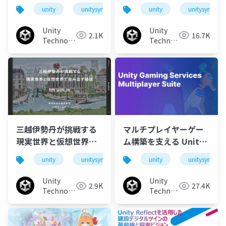
来
unity
unitysync
unity
unitysync
Unity
Unity
2.1K
16.7K
Technologies
Technologies
Japan
Japan
三越伊勢丹が挑戦する
マルチプレイヤーゲー
現実世界と仮想世界で
ム構築を支える Unity
生み出す価値
Gaming Services
unity
unitysync
unity
unitysync
Multiplayer Suiteの紹
介
Unity
Unity
2.9K
27.4K
Technologies
Technologies
Japan
Japan