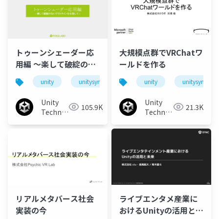
トゥーンシェーダー応
大規模点群でVRChatワ
用編 ～楽して破綻のな
ールドを作る
いアウトラインを目指
unity
unitysync
unity
unitysync
して～
Unity
Unity
105.9K
21.3K
Technologies
Technologies
Japan
Japan
リアルメタバース社会
ライブエンタメ産業に
実装の今
おけるUnityの活用と未