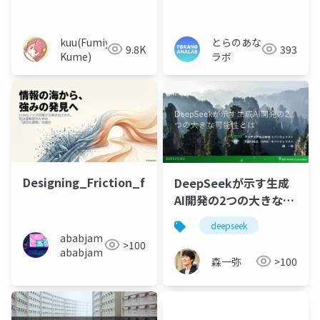
ップする
た
kuu(Fumiya
とらのあな
9.8K
393
Kume)
ラボ
Designing_Friction_for_Strength
DeepSeekが示す生成
AI開発の2つの大きな可
能性とは
deepseek
ababjam
>100
ababjam
森一弥
>100