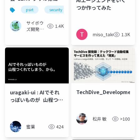
AIエージェントをいく
対策~
つか作ってみた
psirt
security
llm
生成ai
サイボウ
1.4K
ズ開発本
miso_taku
1.3K
部
TechDive_Development_R
uragaki-ui : AIでそれ
っぽいものが 山程つく
れてしまう、から。
松井 敏
>100
蜜葉
424