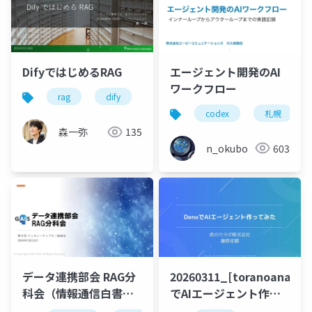
エージェント開発のAI
DifyではじめるRAG
ワークフロー
rag
dify
codex
札幌
森一弥
135
n_okubo
603
データ連携部会 RAG分
20260311_[toranoana.de
科会（情報通信白書の
でAIエージェント作っ
活用）
てみた