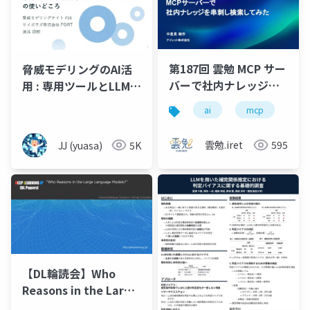
第187回 雲勉 MCP サー
脅威モデリングのAI活
バーで社内ナレッジを
用 : 専用ツールとLLM /
串刺し検索してみた
AIエージェントの使い
ai
mcp
ge
どころ
雲勉.iret
595
JJ (yuasa)
5K
【DL輪読会】Who
Reasons in the Large
Language Models？