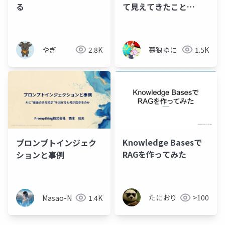
る
て見えてきたこと
_20260219_吉祥
寺.pm39
やぎ
2.8K
慕狼ゆに
1.5K
Knowledge Basesで
プロンプトインジェク
RAGを作ってみた
ションと事例
たにおり
>100
Masao-N
1.4K