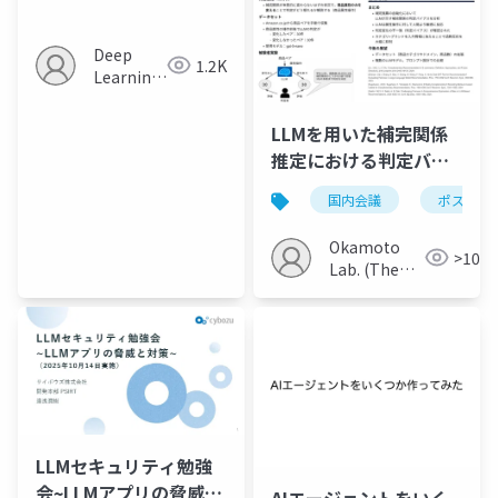
Deep
1.2K
Learning
JP
LLMを用いた補完関係
推定における判定バイ
アスに関する基礎的調
国内会議
ポスター
査
Okamoto
>100
Lab. (The
Univ. of
Electro-
Communications)
LLMセキュリティ勉強
会~LLMアプリの脅威と