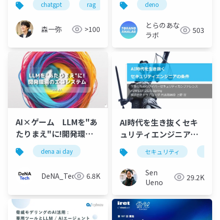
chatgpt
rag
gemini
deno
claude
とらのあな
森一弥
>100
503
ラボ
AI×ゲーム LLMを"あ
AI時代を生き抜くセキ
たりまえ"に!開発環境
ュリティエンジニアの
のエコシステム
条件
dena ai day
セキュリティ
ai
Sen
DeNA_Tech
6.8K
29.2K
Ueno