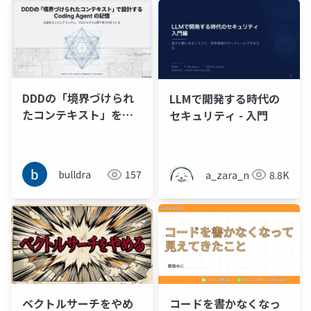
DDDの「境界づけられ
LLMで開発する時代の
たコンテキスト」をヒ
セキュリティ - 入門
ントにプロジェクトに
寄り添う Coding
Agent の記憶と忘却を
bulldra
157
a_zara_n
8.8K
コンテキストンジニア
リングする
ベクトルサーチをやめ
コードを書かなくなっ