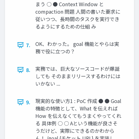
まう ○ ● Context Window と
compaction 問題 人間の書いた要求に
従いつつ、長時間のタスクを実行でき
るようにするための仕組 み
OK、わかった。 goal 機能とやらは実
7.
務で役に立つの？
実務では、巨大なソースコードが爆誕
8.
しても そのままリリースするわけには
いかない ...
現実的な使い方1 : PoC 作成 ● ● Goal
9.
機能の特徴として、What を伝えれば
How を伝えなくてもうまくやってくれ
る 具体例 ○ ○ Aという機能が良さそ
うだけど、実際にできるのかわから
ん！ /goal {チケット URL} を実装し