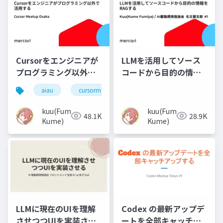
Cursorをエンジニアが
LLMを活用してソース
プログラミング以外で
コードから目的の情報
活用する
をRAGする
aiau
cursormeetup
kuu(Fumiya
kuu(Fumiya
48.1K
28.9K
Kume)
Kume)
LLMに現在のUIを理解
Codex の最新アップデ
させつつUIを実装させ
ートを全部キャッチア