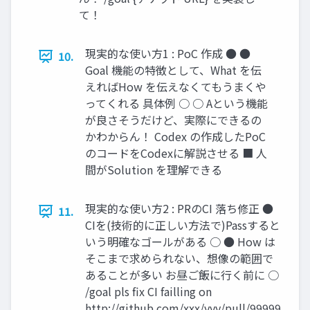
て！
現実的な使い方1 : PoC 作成 ● ●
10.
Goal 機能の特徴として、What を伝
えればHow を伝えなくてもうまくや
ってくれる 具体例 ○ ○ Aという機能
が良さそうだけど、実際にできるの
かわからん！ Codex の作成したPoC
のコードをCodexに解説させる ■ 人
間がSolution を理解できる
現実的な使い方2 : PRのCI 落ち修正 ●
11.
CIを(技術的に正しい方法で)Passすると
いう明確なゴールがある ○ ● How は
そこまで求められない、想像の範囲で
あることが多い お昼ご飯に行く前に ○
/goal pls ﬁx CI failling on
http://github.com/xxx/yyy/pull/99999