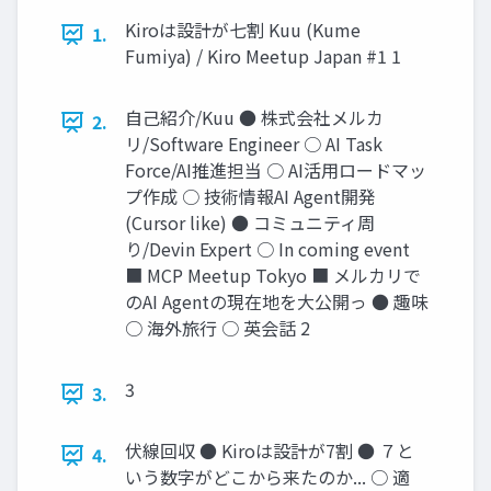
Kiroは設計が七割 Kuu (Kume
1.
Fumiya) / Kiro Meetup Japan #1 1
⾃⼰紹介/Kuu ● 株式会社メルカ
2.
リ/Software Engineer ○ AI Task
Force/AI推進担当 ○ AI活⽤ロードマッ
プ作成 ○ 技術情報AI Agent開発
(Cursor like) ● コミュニティ周
り/Devin Expert ○ In coming event
■ MCP Meetup Tokyo ■ メルカリで
のAI Agentの現在地を⼤公開っ ● 趣味
○ 海外旅⾏ ○ 英会話 2
3
3.
伏線回収 ● Kiroは設計が7割 ● ７と
4.
いう数字がどこから来たのか... ○ 適