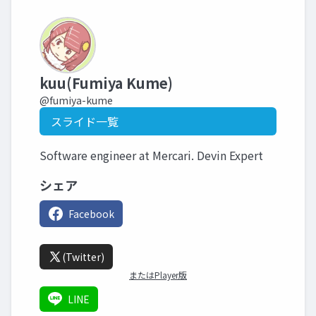
kuu(Fumiya Kume)
@fumiya-kume
スライド一覧
Software engineer at Mercari. Devin Expert
シェア
Facebook
(Twitter)
またはPlayer版
LINE