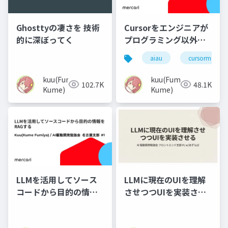
Ghosttyの凄さを 技術
Cursorをエンジニアが
的に深ぼってく
プログラミング以外で
活用する
aiau
cursormeetup
kuu(Fumiya
kuu(Fumiya
102.7K
48.1K
Kume)
Kume)
LLMを活用してソース
LLMに現在のUIを理解
コードから目的の情報
させつつUIを実装させ
をRAGする
る