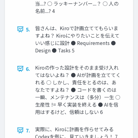
当...? ○ ラッキーナンバー...？ ○ ⼈の
名前...? 4
皆さんは、Kiroで計画⽴ててもらいま
5.
すよね？ Kiroにやりたいことを伝えて
いい感じに設計 ● Requirements ●
Design ● Tasks 5
Kiroの作った設計をそのまま受け⼊れ
6.
てはないよね？ ● AIが計画を⽴ててく
れる ○ しかし、責任をとるのは、あ
なたですよね？ ● コードを書くのは
⼀瞬、メンテナンスは（多分）⼀⽣ ○
⽣産性 != 早く実装を終える ● AIを信
⽤はするけど、信頼はしない 6
実際に、Kiroに計画を作らせてみる
7.
Codexを例に、⾒ていきましょう！ 7