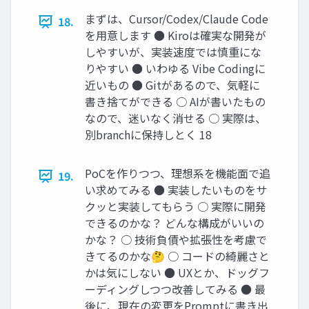
まずは、Cursor/Codex/Claude Code
18.
を⽤意します ● Kiroは確実な開発が
しやすいが、実装速度では慎重にな
りやすい ● いわゆる Vibe Codingに
近いもの ● Gitがあるので、気軽に
書き捨てができる ○ AIが書いたもの
なので、迷いなく消せる ○ 実際は、
別branchに保持しとく 18
PoCを作りつつ、理想系を機能⾯で追
19.
い求めてみる ● 実装したいものをサ
クッと実装してもらう ○ 実際に開発
できるのかな？ どんな構成がいいの
かな？ ○ 技術負債や拡張性を考慮で
きてるのかな🤔 ○ コードの綺麗さと
かは気にしない ● UXとか、ドッグフ
ーディングしつつ改善してみる ● 最
後に、現在の変更をPromptに書き出