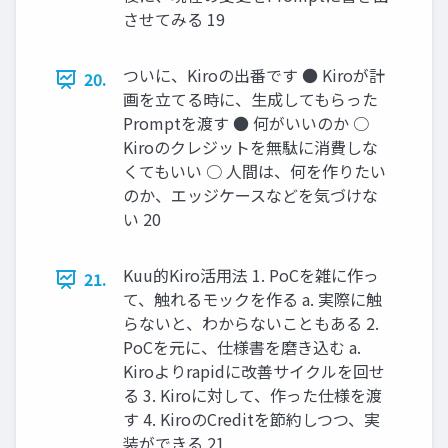
させてみる 19
ついに、Kiroの出番です ● Kiroが計
20.
画を⽴てる時に、⽣成してもらった
Promptを渡す ● 何がいいのか ○
Kiroのクレジットを無駄に消費しな
くてもいい ○ ⼈間は、何を作りたい
のか、エッジケースなどを気づけな
い 20
Kuu的Kiro活⽤法 1. PoCを雑に作っ
21.
て、触れるモックを作る a. 実際に触
らないと、わからないこともある 2.
PoCを元に、仕様書を磨き込む a.
Kiroよりrapidに改善サイクルを回せ
る 3. Kiroに対して、作った仕様を渡
す 4. KiroのCreditを節約しつつ、実
装ができる 21