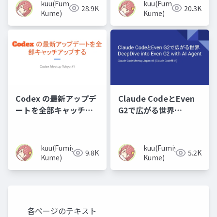
kuu(Fumiya
kuu(Fumiya
28.9K
20.3K
Kume)
Kume)
Codex の最新アップデ
Claude CodeとEven
ートを全部キャッチア
G2で広がる世界
ップする
DeepDive into Even
G2 with AI Agent
kuu(Fumiya
kuu(Fumiya
9.8K
5.2K
Kume)
Kume)
各ページのテキスト