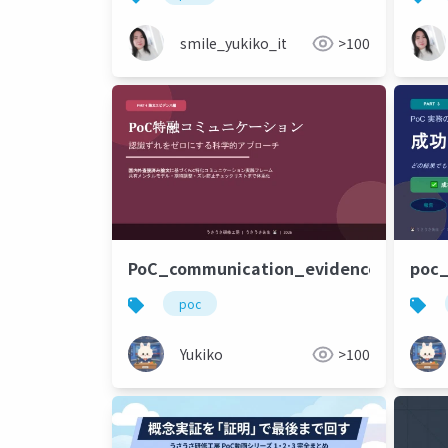
smile_yukiko_it
>100
PoC_communication_evidence_part4
poc
poc
Yukiko
>100