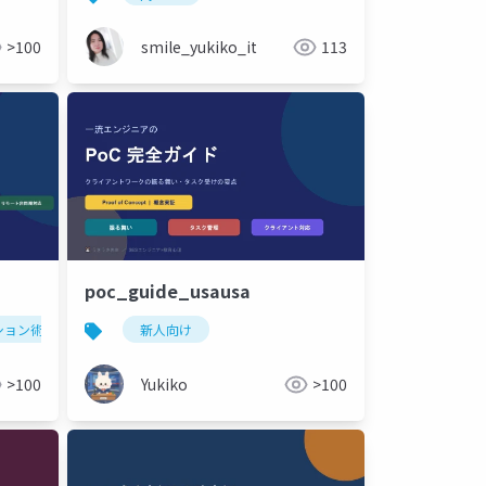
>100
smile_yukiko_it
113
poc_guide_usausa
ション術
新人向け
>100
Yukiko
>100