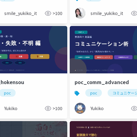
smile_yukiko_it
>100
smile_yukiko_it
_hokensou
poc_comm_advanced
poc
poc
コミュニケー
Yukiko
>100
Yukiko