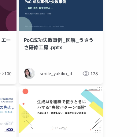
・エー
PoC成功失敗事例_図解_うさう
さ研修工房 .pptx
>100
smile_yukiko_it
128