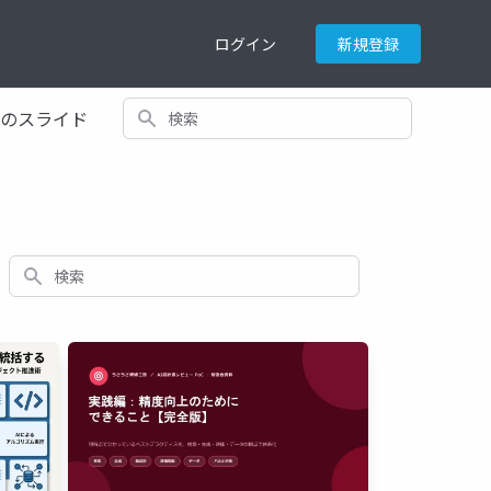
ログイン
新規登録
検索
てのスライド
検索