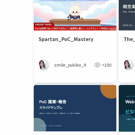
Spartan_PoC_Mastery
The
smile_yukiko_it
>100