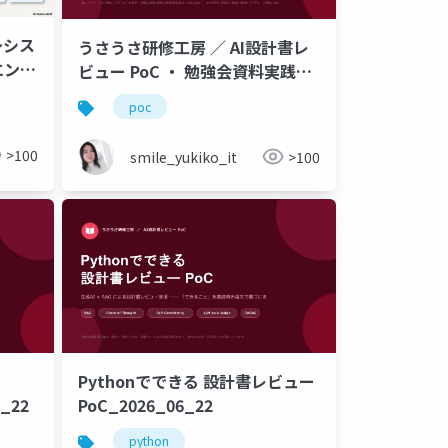
～シス
うさうさ研修工房 ／ AI設計書レ
エンジ
ビュー PoC ・ 勉強会資料実践
編：精度向上のために できるこ
poc
と【完全版】
>100
smile_yukiko_it
>100
Pythonでできる 設計書レビュー
6_22
PoC_2026_06_22
python