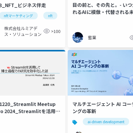
目の前と、その先と。- いつ
3_NFT_ビジネス伴走
れるAIに模倣・代替される
nftマーケティング
nft
web3
新規事業開発
ビ
その先を自分たちのものに
めに、今を考える -
株式会社ルミアデ
>100
ス・ソリューション
蜜葉
1220_Streamlit Meetup
マルチエージェント AI コー
yo 2024_Streamlitを活用し
ングの革新
士過程での研究を効率化した
ai-driven development