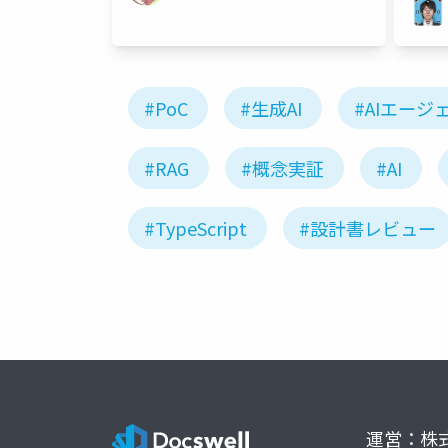
#PoC
#生成AI
#AIエージ
#RAG
#概念実証
#AI
#TypeScript
#設計書レビュー
運営：株