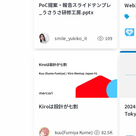
PoC提案・報告スライドテンプレ
Web
_うさうさ研修工房.pptx
smile_yukiko_it
109
Kiroは設計が七割
2024
Tok
て博
話
kuu(Fumiya Kume)
82.5K