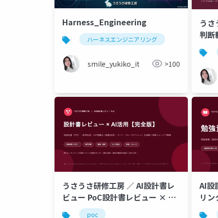
Harness_Engineering
うさ
判断
ハーネスエンジニアリング
smile_yukiko_it
>100
うさうさ研修工房 ／ AI設計書レ
AI
ビュー PoC設計書レビュー × AI
リン
活用【完全版】_202606221200
_202
poc