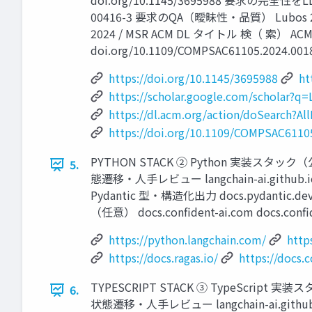
doi.org/10.1145/3695988 要求の完全性をLLMで補助
00416-3 要求のQA（曖昧性・品質） Lubos 2
2024 / MSR ACM DL タイトル 検（ 索） 
doi.org/10.1109/COMPSAC61105.2024.
https://doi.org/10.1145/3695988
ht
https://scholar.google.com/scholar?q
https://dl.acm.org/action/doSearch?A
https://doi.org/10.1109/COMPSAC6110
PYTHON STACK ② Python 実装スタック（公式
5.
態遷移・人手レビュー langchain-ai.github.io/lang
Pydantic 型・構造化出力 docs.pydantic.dev 
（任意） docs.confident-ai.com docs.co
https://python.langchain.com/
http
https://docs.ragas.io/
https://docs.
TYPESCRIPT STACK ③ TypeScript 実装
6.
状態遷移・人手レビュー langchain-ai.github.io/l