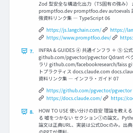
Zod 型安全な構造化出力（TS固有の強み） zod.dev zo
promptfoo.dev promptfoo.dev autoevals
強資料リンク集 ― TypeScript 06
https://js.langchain.com/
https://la
https://www.promptfoo.dev/
https
INFRA & GUIDES ④ 共通インフラ ＋ ⑤ 公式ガ
7.
github.com/pgvector/pgvector Qdran
ラリ github.com/facebookresearch/f
トプラクティス docs.claude.com docs.cla
資料リンク集 ― インフラ・ガイド 07
https://github.com/pgvector/pgvector
https://docs.claude.com/
https://c
HOW TO USE 使い分けの目安 理論を教える
8.
る 嘘をつかない セクション①の論文。Python版・
論文は正典URL、実装は公式Docのみ。出典
のPPTが便利。