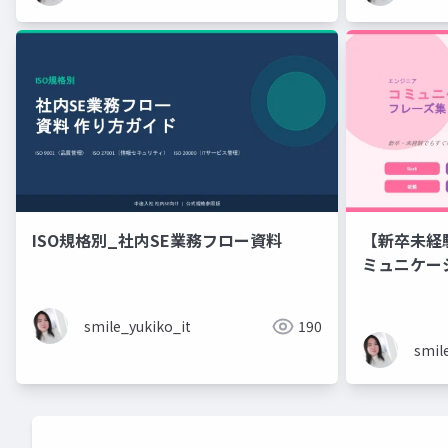
ISO規格別_社内SE業務フロー資料
【新卒未経
ミュニケーション フレーズ
ニアのため
ズ集
smile_yukiko_it
190
smil