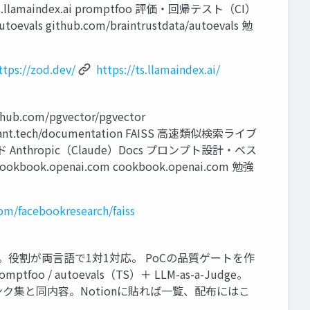
ts.llamaindex.ai promptfoo 評価・回帰テスト（CI）
evals github.com/braintrustdata/autoevals 勉
ttps://zod.dev/
https://ts.llamaindex.ai/
com/pgvector/pgvector
drant.tech/documentation FAISS 高速類似検索ライブ
の公式ガイド Anthropic（Claude）Docs プロンプト設計・ベス
book.openai.com cookbook.openai.com 勉強
com/facebookresearch/faiss
ptは③。役割が両言語で1対1対応。 PoCの品質ゲートを作
/ autoevals（TS）＋ LLM-as-a-Judge。
ンク集と同内容。Notionに貼れば一覧、配布にはこ