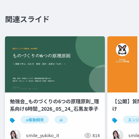
関連スライド
勉強会_ものづくりの6つの原理原則_理
【公開】質
系向け6時間_2026_05_24_石黒友季子
け
ai駆動開発
ai
エン
smile_yukiko_it
814
smil