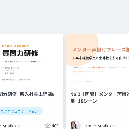
問力研修_新入社員未経験向
No.2【図解】メンター声掛
集_18シーン
ジニアコミュニケーション
e_yukiko_it
460
smile_yukiko_it