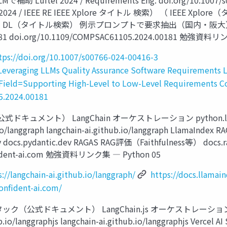
 Luitel 2024 / Requirements Eng. doi.org/10.1007/s00
024 / IEEE RE IEEE Xplore タイトル 検索） （ IEEE 
ACM DL（タイトル検索） 例示プロンプトで要求抽出（国内・阪大） Ren, Na
00181 doi.org/10.1109/COMPSAC61105.2024.00181 勉強資
tps://doi.org/10.1007/s00766-024-00416-3
=Leveraging LLMs Quality Assurance Software Requirements 
llField=Supporting High-Level to Low-Level Requirements 
5.2024.00181
ドキュメント） LangChain オーケストレーション python.langchai
graph langchain-ai.github.io/langgraph LlamaIndex RAG 
docs.pydantic.dev RAGAS RAG評価（Faithfulness等） docs.
nfident-ai.com 勉強資料リンク集 ― Python 05
s://langchain-ai.github.io/langgraph/
https://docs.llamain
confident-ai.com/
スタック（公式ドキュメント） LangChain.js オーケストレーション js.langc
anggraphjs langchain-ai.github.io/langgraphjs Vercel 