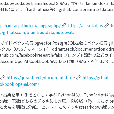
d.dev LlamaIndex.TS RAG / 索引 ts.llamaindex.ai 
 評価スコアラ（Faithfulness等） github.com/braintrustdata/auto
ngchain-ai.github.io/langgraphjs/
https://ai-sdk.dev/
h
://github.com/braintrustdata/autoevals
イド ベクタ検索 pgvector PostgreSQL拡張のベクタ検索 github.
t ベクタDB（OSS / マネージド） qdrant.tech/documentation q
aiss github.com/facebookresearch/faiss プロンプト設計
ude.com OpenAI Cookbook 実装レシピ集（RAG・評価ほか） cook
https://qdrant.tech/documentation/
https://github.
ookbook.openai.com/
 / 出典を示す 手を動かして学ぶ Pythonは②、TypeScri
TS版どちらのデッキにも対応。 RAGAS（Py）または promptfoo 
と実装を明確に分離。 ヒント： このデッキはMarkdown版リ