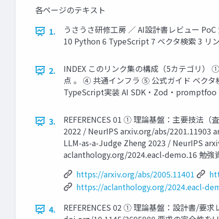
各ページのテキスト
うさうさ研修工房 ／ AI設計書レビュー PoC 
1.
10 Python 6 TypeScript 7 ベ
INDEX このリンク集の構成（5カテゴリ） ① 理論
2.
点 。 ④ 共通インフラ ⑤ 公式ガイド ベクタ検索 pg
TypeScript実装 AI SDK・Zod・pr
REFERENCES 01 ① 理論基盤：主要技法（査読済み） RAG
3.
2022 / NeurIPS arxiv.org/abs/2201.11903 a
LLM-as-a-Judge Zheng 2023 / NeurIPS arxi
aclanthology.org/2024.eacl-demo.1
https://arxiv.org/abs/2005.11401
ht
https://aclanthology.org/2024.eacl-de
REFERENCES 02 ① 理論基盤：設計書/要求レビュ
4.