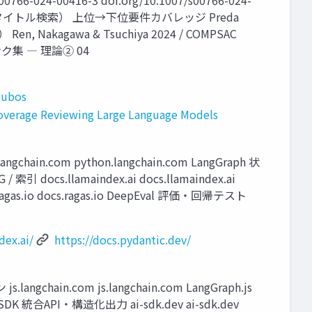
766-024-00416-3 doi.org/10.1007/s00766-024-
Xplore（タイトル検索） 上位→下位要件カバレッジ Preda
kagawa & Tsuchiya 2024 / COMPSAC
料リンク集 ― 理論② 04
Lubos
Coverage Reviewing Large Language Models
n.com python.langchain.com LangGraph 状
/ 索引 docs.llamaindex.ai docs.llamaindex.ai
ragas.io docs.ragas.io DeepEval 評価・回帰テスト
dex.ai/
https://docs.pydantic.dev/
hain.com js.langchain.com LangGraph.js
AI SDK 統合API・構造化出力 ai-sdk.dev ai-sdk.dev