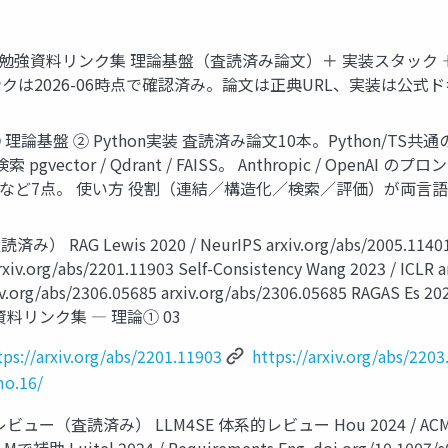
勉強資料リンク集 理論基盤（査読済み論文）＋ 実装スタック ―― Pyth
クタ検索 3 リンクは2026-06時点で確認済み。論文は正典URL、実
基盤 ② Python実装 査読済み論文10本。Python/TS共通の裏づ 
vector / Qdrant / FAISS。 Anthropic / OpenA
omptfoo など7点。 使い方 役割（連結／構造化／検索／評価）が両言語
 Lewis 2020 / NeurIPS arxiv.org/abs/2005.11401 arxi
rxiv.org/abs/2201.11903 Self-Consistency Wang 2023 / ICLR a
v.org/abs/2306.05685 arxiv.org/abs/2306.05685 RAGAS Es 20
6 勉強資料リンク集 ― 理論① 03
tps://arxiv.org/abs/2201.11903
https://arxiv.org/abs/220
mo.16/
ー（査読済み） LLM4SE 体系的レビュー Hou 2024 / ACM TOSE