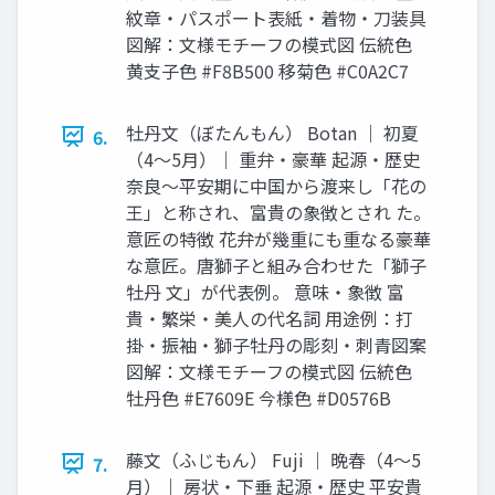
紋章・パスポート表紙・着物・刀装具
図解：文様モチーフの模式図 伝統色
黄支子色 #F8B500 移菊色 #C0A2C7
牡丹文（ぼたんもん） Botan ｜ 初夏
6.
（4〜5月）｜ 重弁・豪華 起源・歴史
奈良〜平安期に中国から渡来し「花の
王」と称され、富貴の象徴とされ た。
意匠の特徴 花弁が幾重にも重なる豪華
な意匠。唐獅子と組み合わせた「獅子
牡丹 文」が代表例。 意味・象徴 富
貴・繁栄・美人の代名詞 用途例：打
掛・振袖・獅子牡丹の彫刻・刺青図案
図解：文様モチーフの模式図 伝統色
牡丹色 #E7609E 今様色 #D0576B
藤文（ふじもん） Fuji ｜ 晩春（4〜5
7.
月）｜ 房状・下垂 起源・歴史 平安貴