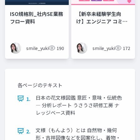
ISO規格別_社内SE業務
【新卒未経験学生向
フロー資料
け】エンジニア コミュ
ニケーション フレーズ
集 💬エンジニアのため
のコミュニケーション
smile_yukiko_it
190
smile_yukiko_it
172
フレーズ集
各ページのテキスト
日本の花文様図鑑 意匠・意味・伝統色
1.
― 分析レポート うさうさ研修工房 ナ
レッジベース資料
文様（もんよう）とは 自然物・幾何
2.
形・吉祥図像などを図案化し、着物・