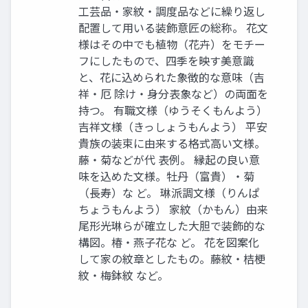
工芸品・家紋・調度品などに繰り返し
配置して用いる装飾意匠の総称。 花文
様はその中でも植物（花卉）をモチー
フにしたもので、四季を映す美意識
と、花に込められた象徴的な意味（吉
祥・厄 除け・身分表象など）の両面を
持つ。 有職文様（ゆうそくもんよう）
吉祥文様（きっしょうもんよう） 平安
貴族の装束に由来する格式高い文様。
藤・菊などが代 表例。 縁起の良い意
味を込めた文様。牡丹（富貴）・菊
（長寿）な ど。 琳派調文様（りんぱ
ちょうもんよう） 家紋（かもん）由来
尾形光琳らが確立した大胆で装飾的な
構図。椿・燕子花な ど。 花を図案化
して家の紋章としたもの。藤紋・桔梗
紋・梅鉢紋 など。