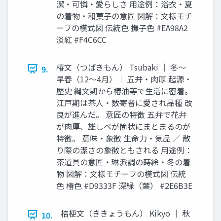
潔・可憐・愛らしさ 用途例：浴衣・夏
の着物・和菓子の意匠 図解：文様モチ
ーフの模式図 伝統色 撫子色 #EA98A2
淡紅 #F4C6CC
椿文（つばきもん） Tsubaki ｜ 冬〜
9.
早春（12〜4月）｜ 五弁・肉厚 起源・
歴史 縄文期から椿油等で生活に密着。
江戸期は茶人・数寄者に愛され品種 改
良が進んだ。 意匠の特徴 五弁で花弁
が肉厚、雄しべが筒状にまとまるのが
特徴。 意味・象徴 生命力・気品 ／ 散
り際の潔さの象徴ともされる 用途例：
茶道具の意匠・琳派調の蒔絵・冬の着
物 図解：文様モチーフの模式図 伝統
色 椿色 #D9333F 深緑（葉） #2E6B3E
桔梗文（ききょうもん） Kikyo ｜ 秋
10.