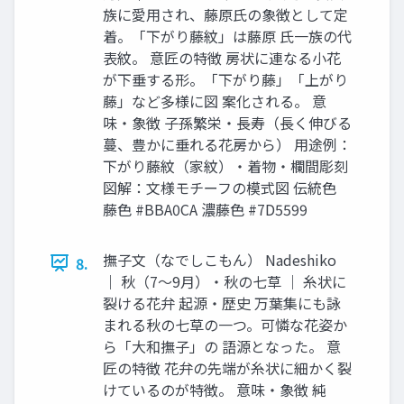
族に愛用され、藤原氏の象徴として定
着。「下がり藤紋」は藤原 氏一族の代
表紋。 意匠の特徴 房状に連なる小花
が下垂する形。「下がり藤」「上がり
藤」など多様に図 案化される。 意
味・象徴 子孫繁栄・長寿（長く伸びる
蔓、豊かに垂れる花房から） 用途例：
下がり藤紋（家紋）・着物・欄間彫刻
図解：文様モチーフの模式図 伝統色
藤色 #BBA0CA 濃藤色 #7D5599
撫子文（なでしこもん） Nadeshiko
8.
｜ 秋（7〜9月）・秋の七草 ｜ 糸状に
裂ける花弁 起源・歴史 万葉集にも詠
まれる秋の七草の一つ。可憐な花姿か
ら「大和撫子」の 語源となった。 意
匠の特徴 花弁の先端が糸状に細かく裂
けているのが特徴。 意味・象徴 純