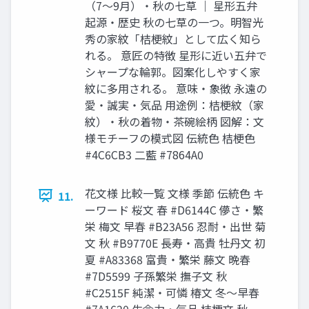
（7〜9月）・秋の七草 ｜ 星形五弁
起源・歴史 秋の七草の一つ。明智光
秀の家紋「桔梗紋」として広く知ら
れる。 意匠の特徴 星形に近い五弁で
シャープな輪郭。図案化しやすく家
紋に多用される。 意味・象徴 永遠の
愛・誠実・気品 用途例：桔梗紋（家
紋）・秋の着物・茶碗絵柄 図解：文
様モチーフの模式図 伝統色 桔梗色
#4C6CB3 二藍 #7864A0
花文様 比較一覧 文様 季節 伝統色 キ
11.
ーワード 桜文 春 #D6144C 儚さ・繁
栄 梅文 早春 #B23A56 忍耐・出世 菊
文 秋 #B9770E 長寿・高貴 牡丹文 初
夏 #A83368 富貴・繁栄 藤文 晩春
#7D5599 子孫繁栄 撫子文 秋
#C2515F 純潔・可憐 椿文 冬〜早春
#7A1620 生命力・気品 桔梗文 秋