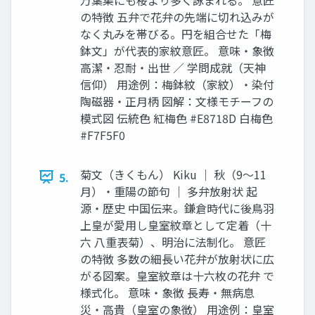
の特徴 五弁で花弁の先端に切れ込みが
なく丸みを帯びる。円を組合せた「梅
鉢文」が代表的家紋意匠。 意味・象徴
高潔・忍耐・出世 ／ 学問成就（天神
信仰） 用途例：梅鉢紋（家紋）・染付
陶磁器・正月柄 図解：文様モチーフの
模式図 伝統色 紅梅色 #E8718D 白梅色
#F7F5F0
菊文（きくもん） Kiku ｜ 秋（9〜11
5.
月）・重陽の節句 ｜ 多弁放射状 起
源・歴史 中国伝来。鎌倉時代に後鳥羽
上皇が愛用し皇室紋章として定着（十
六 八重表菊）、明治に法制化。 意匠
の特徴 多数の細長い花弁が放射状に広
がる図案。皇室紋章は十六枚の花弁 で
様式化。 意味・象徴 長寿・無病息
災・高貴（皇室の象徴） 用途例：皇室