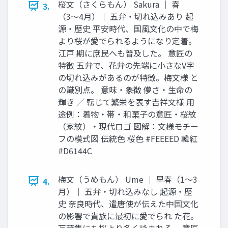
桜文（さくらもん） Sakura ｜ 春
3.
（3〜4月）｜ 五弁・切れ込みあり 起
源・歴史 平安時代、国風文化の中で梅
より桜が愛でられるようになり定着。
江戸 期に庶民へも普及した。 意匠の
特徴 五弁で、花弁の先端に小さなV字
の切れ込みがあるのが特徴。梅文様 と
の識別点。 意味・象徴 儚さ・生命の
輝き ／ 転じて繁栄を表す吉祥文様 用
途例：着物・帯・和菓子の意匠・桜紋
（家紋）・現代ロゴ 図解：文様モチー
フの模式図 伝統色 桜色 #FEEEED 韓紅
#D6144C
梅文（うめもん） Ume ｜ 早春（1〜3
4.
月）｜ 五弁・切れ込みなし 起源・歴
史 奈良時代、遣唐使が伝えた中国文化
の影響で貴族に最初に愛でられ た花。
万葉集にも桜より多く詠まれる。 意匠