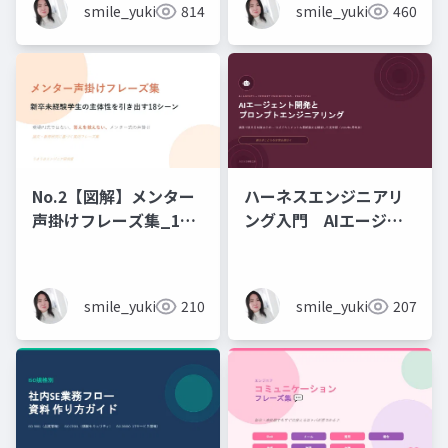
smile_yukiko_it
814
smile_yukiko_it
460
No.2【図解】メンター
ハーネスエンジニアリ
声掛けフレーズ集_18
ング入門 AIエージェ
シーン
ント開発×プロンプト_
実務編
smile_yukiko_it
210
smile_yukiko_it
207