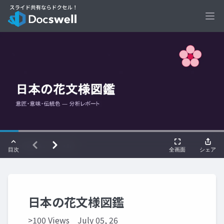
Ope
日本の花文様図鑑
>100 Views
July 05, 26